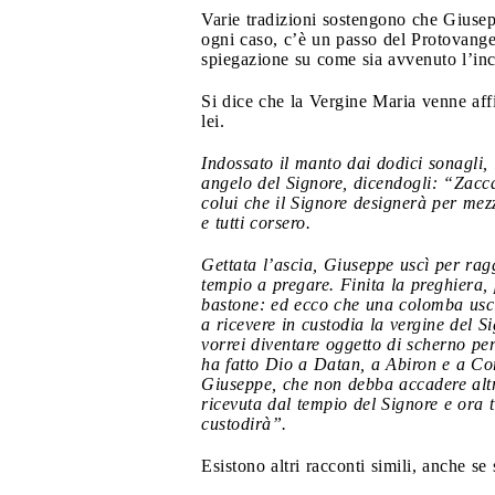
Varie tradizioni sostengono che Giusep
ogni caso, c’è un passo del Protovang
spiegazione su come sia avvenuto l’inco
Si dice che la Vergine Maria venne affi
lei.
Indossato il manto dai dodici sonagli,
angelo del Signore, dicendogli: “Zacca
colui che il Signore designerà per mez
e tutti corsero.
Gettata l’ascia, Giuseppe uscì per ragg
tempio a pregare. Finita la preghiera, 
bastone: ed ecco che una colomba uscì 
a ricevere in custodia la vergine del 
vorrei diventare oggetto di scherno per
ha fatto Dio a Datan, a Abiron e a Core
Giuseppe, che non debba accadere altre
ricevuta dal tempio del Signore e ora t
custodirà”.
Esistono altri racconti simili, anche 