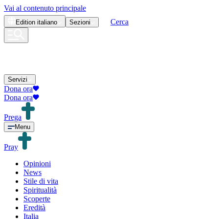
Vai al contenuto principale
Cerca
Edition
italiano
Sezioni
Servizi
Dona ora
Dona ora
Prega
Menu
Pray
Opinioni
News
Stile di vita
Spiritualità
Scoperte
Eredità
Italia