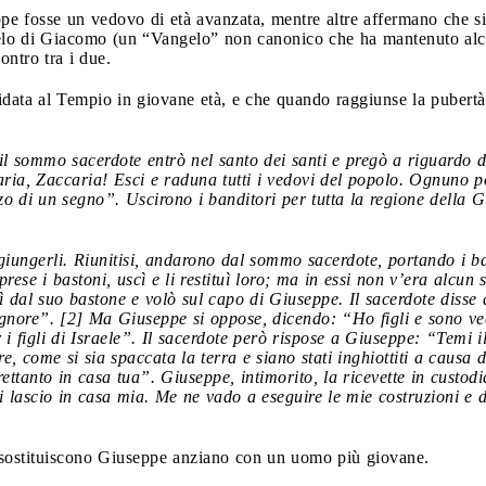
pe fosse un vedovo di età avanzata, mentre altre affermano che si 
elo di Giacomo (un “Vangelo” non canonico che ha mantenuto alcun
ntro tra i due.
data al Tempio in giovane età, e che quando raggiunse la pubertà 
 il sommo sacerdote entrò nel santo dei santi e pregò a riguardo 
ria, Zaccaria! Esci e raduna tutti i vedovi del popolo. Ognuno po
zo di un segno”. Uscirono i banditori per tutta la regione della 
iungerli. Riunitisi, andarono dal sommo sacerdote, portando i bast
prese i bastoni, uscì e li restituì loro; ma in essi non v’era alcun
dal suo bastone e volò sul capo di Giuseppe. Il sacerdote disse a
Signore”. [2] Ma Giuseppe si oppose, dicendo: “Ho figli e sono v
 i figli di Israele”. Il sacerdote però rispose a Giuseppe: “Temi 
, come si sia spaccata la terra e siano stati inghiottiti a causa 
ttanto in casa tua”. Giuseppe, intimorito, la ricevette in custod
i lascio in casa mia. Me ne vado a eseguire le mie costruzioni e d
se sostituiscono Giuseppe anziano con un uomo più giovane.