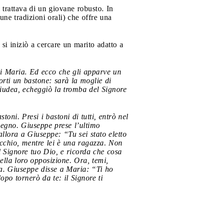
trattava di un giovane robusto. In
e tradizioni orali) che offre una
si iniziò a cercare un marito adatto a
di Maria. Ed ecco che gli apparve un
rti un bastone: sarà la moglie di
Giudea, echeggiò la tromba del Signore
oni. Presi i bastoni di tutti, entrò nel
 segno. Giuseppe prese l’ultimo
llora a Giuseppe: “Tu sei stato eletto
ecchio, mentre lei è una ragazza. Non
il Signore tuo Dio, e ricorda che cosa
della loro opposizione. Ora, temi,
ia. Giuseppe disse a Maria: “Ti ho
opo tornerò da te: il Signore ti