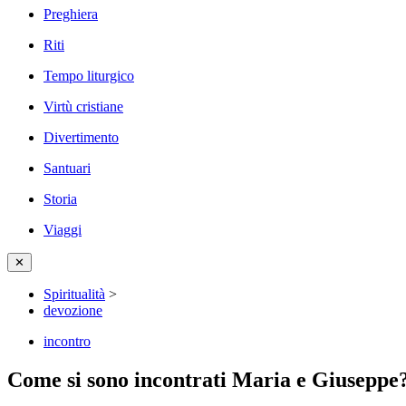
Preghiera
Riti
Tempo liturgico
Virtù cristiane
Divertimento
Santuari
Storia
Viaggi
✕
Spiritualità
>
devozione
incontro
Come si sono incontrati Maria e Giuseppe