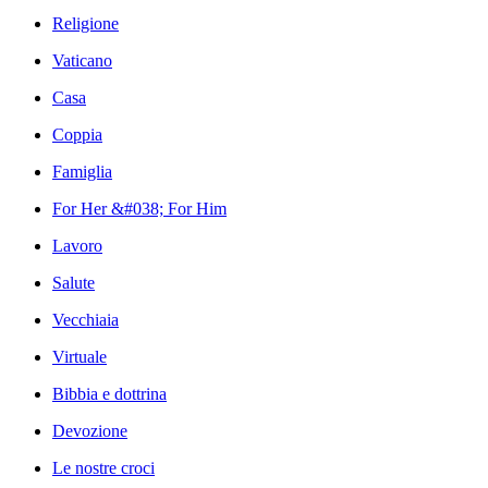
Religione
Vaticano
Casa
Coppia
Famiglia
For Her &#038; For Him
Lavoro
Salute
Vecchiaia
Virtuale
Bibbia e dottrina
Devozione
Le nostre croci