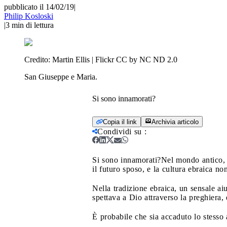
pubblicato il 14/02/19
|
Philip Kosloski
|
3
min di lettura
Credito:
Martin Ellis | Flickr CC by NC ND 2.0
San Giuseppe e Maria.
Si sono innamorati?
Copia il link
Archivia articolo
Condividi su
:
Si sono innamorati?
Nel mondo antico, i
il futuro sposo, e la cultura ebraica no
Nella tradizione ebraica, un sensale ai
spettava a Dio attraverso la preghiera, 
È probabile che sia accaduto lo stesso