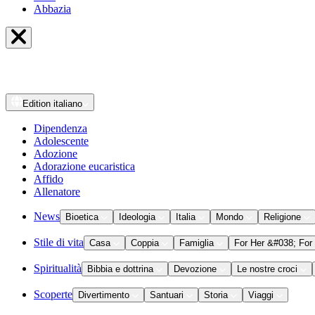
Abbazia
Edition
italiano
Dipendenza
Adolescente
Adozione
Adorazione eucaristica
Affido
Allenatore
News
Bioetica
Ideologia
Italia
Mondo
Religione
Stile di vita
Casa
Coppia
Famiglia
For Her &#038; For
Spiritualità
Bibbia e dottrina
Devozione
Le nostre croci
Scoperte
Divertimento
Santuari
Storia
Viaggi