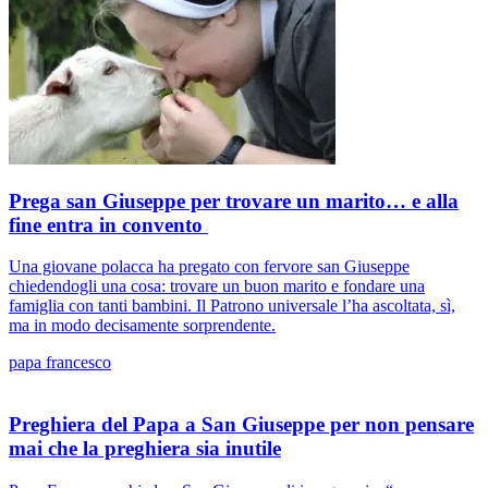
Prega san Giuseppe per trovare un marito… e alla
fine entra in convento
Una giovane polacca ha pregato con fervore san Giuseppe
chiedendogli una cosa: trovare un buon marito e fondare una
famiglia con tanti bambini. Il Patrono universale l’ha ascoltata, sì,
ma in modo decisamente sorprendente.
papa francesco
Preghiera del Papa a San Giuseppe per non pensare
mai che la preghiera sia inutile