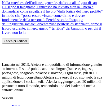
Nella catechesi dell’udienza generale, dedicata alla figura di san
Giuseppe il falegname, Francesco ha invitato tutta la Chiesa a
domandarsi come riscattare il lavoro “dalla logica del mero profitto”
in modo che “possa essere vissuto come diritto e dovere
fondamentale della persona”. Perché se cade “ostaggio
dell’ingiustizia sociale” diventa “una periferia esistenziale”, come il
lavoro usurante, in nero, quello " terribile" dei bambini, o per chi il
lavoro non lo ha
Carica più articoli
Lanciato nel 2013, Aleteia è un quotidiano di informazione gratuito
su internet. Il sito è pubblicato in sei lingue (francese, inglese,
portoghese, spagnolo, polacco e sloveno). Ogni mese, più di 10
milioni di lettori consultano Aleteia attraverso il suo sito web, la sua
applicazione e i social media. Aleteia raggiunge quasi 50 milioni di
persone in tutto il mondo, rendendolo uno dei leader dei media
cattolici online.
Sezioni