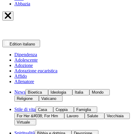
Abbazia
Edition
italiano
Dipendenza
Adolescente
Adozione
Adorazione eucaristica
Affido
Allenatore
News
Bioetica
Ideologia
Italia
Mondo
Religione
Vaticano
Stile di vita
Casa
Coppia
Famiglia
For Her &#038; For Him
Lavoro
Salute
Vecchiaia
Virtuale
Spiritualità
Bibbia e dottrina
Devozione