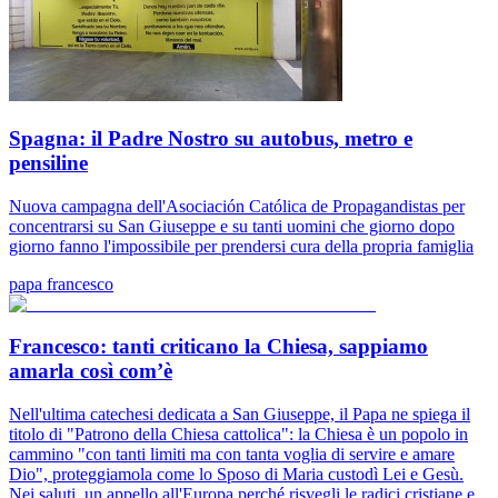
Spagna: il Padre Nostro su autobus, metro e
pensiline
Nuova campagna dell'Asociación Católica de Propagandistas per
concentrarsi su San Giuseppe e su tanti uomini che giorno dopo
giorno fanno l'impossibile per prendersi cura della propria famiglia
papa francesco
Francesco: tanti criticano la Chiesa, sappiamo
amarla così com’è
Nell'ultima catechesi dedicata a San Giuseppe, il Papa ne spiega il
titolo di "Patrono della Chiesa cattolica": la Chiesa è un popolo in
cammino "con tanti limiti ma con tanta voglia di servire e amare
Dio", proteggiamola come lo Sposo di Maria custodì Lei e Gesù.
Nei saluti, un appello all'Europa perché risvegli le radici cristiane e