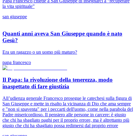
Papa Francesco chiede a San Giuseppe di insegnarci a “recuperare
la vita spirituale”
san giuseppe
Quanti anni aveva San Giuseppe quando è nato
Gesù?
Era un ragazzo o un uomo più maturo?
papa francesco
Il Papa: la rivoluzione della tenerezza, modo
inaspettato di fare giustizia
All’udienza generale Francesco prosegue le catechesi sulla figura di
San Giuseppe e mette in risalto la vicinanza di Dio che ama sempre
e "non si spaventa" per i peccarti dell'uomo, come nella parabola del
Padre misericordioso. Il pensiero alle persone in carcere: è giusto
che chi ha sbagliato paghi per il proprio errore, ma è altrettanto più
giusto che chi ha sbagliato possa redimersi dal proprio errore
san giuseppe