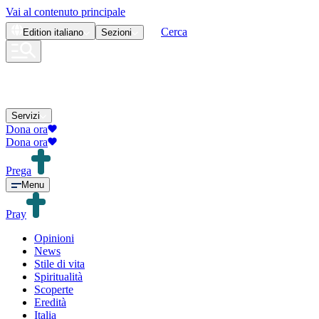
Vai al contenuto principale
Cerca
Edition
italiano
Sezioni
Servizi
Dona ora
Dona ora
Prega
Menu
Pray
Opinioni
News
Stile di vita
Spiritualità
Scoperte
Eredità
Italia