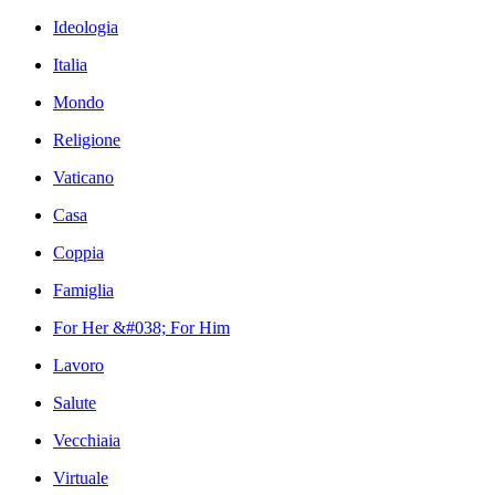
Ideologia
Italia
Mondo
Religione
Vaticano
Casa
Coppia
Famiglia
For Her &#038; For Him
Lavoro
Salute
Vecchiaia
Virtuale