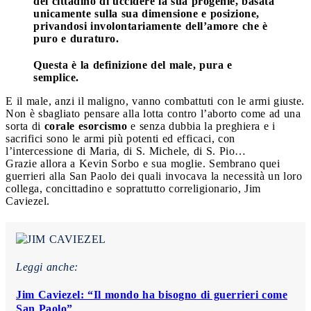
del cittadino di uccidere la sua progenie, basata
unicamente sulla sua dimensione e posizione,
privandosi involontariamente dell’amore che è
puro e duraturo.
Questa è la definizione del male, pura e
semplice.
E il male, anzi il maligno, vanno combattuti con le armi giuste.
Non è sbagliato pensare alla lotta contro l’aborto come ad una
sorta di
corale esorcismo
e senza dubbia la preghiera e i
sacrifici sono le armi più potenti ed efficaci, con
l’intercessione di Maria, di S. Michele, di S. Pio…
Grazie allora a Kevin Sorbo e sua moglie. Sembrano quei
guerrieri alla San Paolo dei quali invocava la necessità un loro
collega, concittadino e soprattutto correligionario, Jim
Caviezel.
Leggi anche:
Jim Caviezel: “Il mondo ha bisogno di guerrieri come
San Paolo”