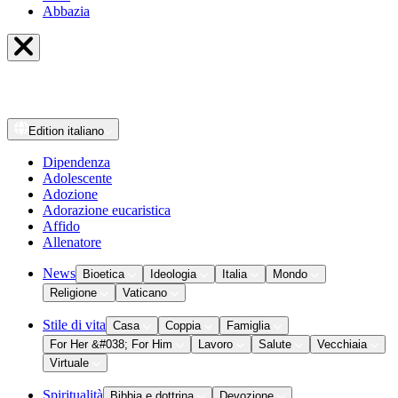
Abbazia
Edition
italiano
Dipendenza
Adolescente
Adozione
Adorazione eucaristica
Affido
Allenatore
News
Bioetica
Ideologia
Italia
Mondo
Religione
Vaticano
Stile di vita
Casa
Coppia
Famiglia
For Her &#038; For Him
Lavoro
Salute
Vecchiaia
Virtuale
Spiritualità
Bibbia e dottrina
Devozione