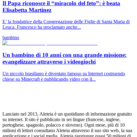
Il Papa riconosce il “miracolo del feto”: è beata
Elisabetta Martinez
E’ la fondatrice della Congregazione delle Figlie di Santa Maria di
Leuca. Francesco ha proclamato anche...
bambino
Un bambino di 10 anni con una grande missione:
evangelizzare attraverso i videogiochi
Un piccolo brasiliano è diventato famoso su Internet costruendo
chiese su Minecraft e pubblicando video con il...
Lanciato nel 2013, Aleteia è un quotidiano di informazione gratuito
su internet. Il sito è pubblicato in sei lingue (francese, inglese,
portoghese, spagnolo, polacco e sloveno). Ogni mese, più di 10
milioni di lettori consultano Aleteia attraverso il suo sito web, la sua
applicazione e i social media. Aleteia raggiunge quasi 50 milioni di