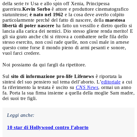
della serie tv Usa e allo spin off Xenia, Principessa
guerriera.
Kevin Sorbo
è attore e produttore cinematografico
statunitense;
è nato nel 1962
e la cosa deve averlo colpito
particolarmente perché del fatto di nascere, della
maestosa
libertà di poter nascere
ha fatto un vessillo e dietro quello si
lancia alla carica dei nemici. Dio stesso gliene renda merito! E
gli sia grato anche chi si ritrova a combattere nelle fila dello
stesso esercito, non così rade quelle, non così male in arnese
questo come forse il mondo pieno di armi pesanti e sonore,
vuol farci credere.
Noi possiamo da qui fargli da ripetitore.
Sul
sito di informazione pro-life Lifenews
è riportata la
sintesi del suo pensiero sul tema dell’aborto. L’
editoriale
a cui
fa riferimento la testata è uscito su
CNS News
, ormai un anno
fa. Porta la sua firma insieme a quella della moglie Sam madre,
dei suoi tre figli.
Leggi anche:
10 star di Hollywood contro l’aborto