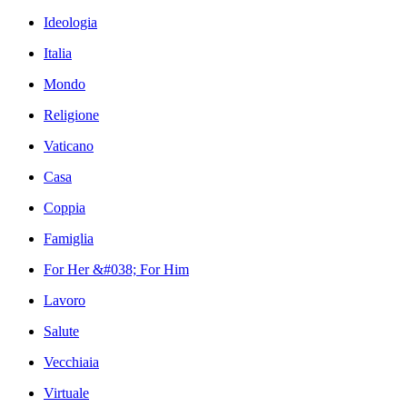
Ideologia
Italia
Mondo
Religione
Vaticano
Casa
Coppia
Famiglia
For Her &#038; For Him
Lavoro
Salute
Vecchiaia
Virtuale