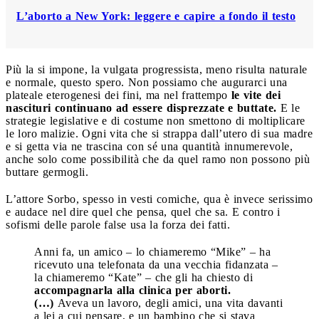
L’aborto a New York: leggere e capire a fondo il testo
Più la si impone, la vulgata progressista, meno risulta naturale
e normale, questo spero. Non possiamo che augurarci una
plateale eterogenesi dei fini, ma nel frattempo
le vite dei
nascituri continuano ad essere disprezzate e buttate.
E le
strategie legislative e di costume non smettono di moltiplicare
le loro malizie. Ogni vita che si strappa dall’utero di sua madre
e si getta via ne trascina con sé una quantità innumerevole,
anche solo come possibilità che da quel ramo non possono più
buttare germogli.
L’attore Sorbo, spesso in vesti comiche, qua è invece serissimo
e audace nel dire quel che pensa, quel che sa. E contro i
sofismi delle parole false usa la forza dei fatti.
Anni fa, un amico – lo chiameremo “Mike” – ha
ricevuto una telefonata da una vecchia fidanzata –
la chiameremo “Kate” – che gli ha chiesto di
accompagnarla alla clinica per aborti.
(…)
Aveva un lavoro, degli amici, una vita davanti
a lei a cui pensare, e un bambino che si stava