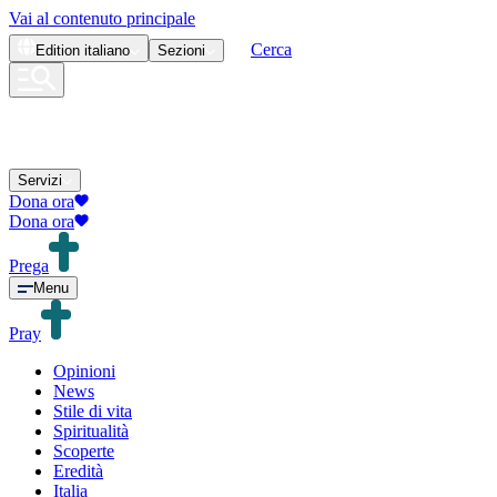
Vai al contenuto principale
Cerca
Edition
italiano
Sezioni
Servizi
Dona ora
Dona ora
Prega
Menu
Pray
Opinioni
News
Stile di vita
Spiritualità
Scoperte
Eredità
Italia