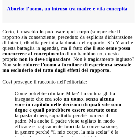
Aborto: l’uomo, un intruso tra madre e vita concepita
Certo, il maschio lo può usare quel corpo (sempre che il
rapporto sia consenziente, preceduto da esplicita dichiarazione
di intenti, ribadita per tutta la durata del rapporto. Sì c’è anche
questa battaglia in agenda), ma il fatto
che il suo seme possa
concorrere al concepimento
di un bambino no, questo
proprio
non lo deve riguardare
. Non è tragicamente ingiusto?
Non solo
ridurre l’uomo a fornitore di esperienza sessuale
ma escluderlo del tutto dagli effetti del rapporto.
Così prosegue il racconto nell’editoriale:
Come potrebbe rifiutare Mike? La cultura gli ha
insegnato che
era solo un uomo, senza alcuna
voce in capitolo nelle decisioni di quali vite sono
degne e quali potrebbero essere scartate come
la pasta di ieri
, soprattutto perché non era il
padre. Ma anche il padre viene tagliato in modo
efficace e tragicamente fuori dalla conversazione,
in genere perché “il mio corpo, la mia scelta” è la