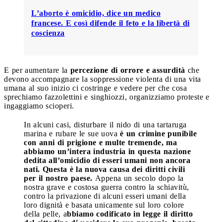
L’aborto è omicidio, dice un medico
francese. E così difende il feto e la libertà di
coscienza
E per aumentare la
percezione di orrore e assurdità
che
devono accompagnare la soppressione violenta di una vita
umana al suo inizio ci costringe e vedere per che cosa
sprechiamo fazzolettini e singhiozzi, organizziamo proteste e
ingaggiamo scioperi.
In alcuni casi, disturbare il nido di una tartaruga
marina e rubare le sue uova
è un crimine punibile
con anni di prigione e multe tremende, ma
abbiamo un’intera industria in questa nazione
dedita all’omicidio di esseri umani non ancora
nati. Questa è la nuova causa dei diritti civili
per il nostro paese.
Appena un secolo dopo la
nostra grave e costosa guerra contro la schiavitù,
contro la privazione di alcuni esseri umani della
loro dignità e basata unicamente sul loro colore
della pelle, a
bbiamo codificato in legge il diritto