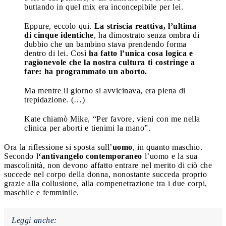
buttando in quel mix era inconcepibile per lei.
Eppure, eccolo qui.
La striscia reattiva, l’ultima
di cinque identiche
, ha dimostrato senza ombra di
dubbio che un bambino stava prendendo forma
dentro di lei. Così
ha fatto l’unica cosa logica e
ragionevole che la nostra cultura ti costringe a
fare: ha programmato un aborto.
Ma mentre il giorno si avvicinava, era piena di
trepidazione. (…)
Kate chiamò Mike, “Per favore, vieni con me nella
clinica per aborti e tienimi la mano”.
Ora la riflessione si sposta sull’
uomo
, in quanto maschio.
Secondo l
‘antivangelo contemporaneo
l’uomo e la sua
mascolinità, non devono affatto entrare nel merito di ciò che
succede nel corpo della donna, nonostante succeda proprio
grazie alla collusione, alla compenetrazione tra i due corpi,
maschile e femminile.
Leggi anche: