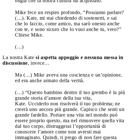
bugia che la nostra cultura ha acquistato.
Mike fece un respiro profondo, “Possiamo parlare?
(…). Kate, mi stai chiedendo di sostenerti, e sai
che lo faccio, come amico, ma sarò onesto anche
con te, e sono sicuro che lo vuoi anche tu, vero?”
Chiese Mike.
(…)
La nostra Kate
si aspetta appoggio e nessuna messa in
discussione
, invece…
Ma (…) Mike aveva una coscienza e un’opinione,
ed era anche armato della verità.
(…) “Questo bambino dentro il tuo grembo è la più
grande storia d’amore della tua vita,
Kate. Ucciderlo non risolverà il tuo problema; ne
creerà uno ancora più grande. Capisco che senti un
grande fardello. Portare una vita nel mondo può
essere proprio questo, ma nel rimuovere quella vita
dal tuo corpo, distruggerai l’opportunità di
conoscere l’amore come non avresti mai
immaginato. Quindi, ti prego di non fare questa