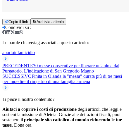
Copia il link
Archivia articolo
Condividi su
:
Le parole chiave/tag associati a questo articolo:
aborto
infanticidio
PRECEDENTE
30 messe consecutive per liberare un'anima dal
Purgatorio. L'indicazione di San Gregorio Magno
SUCCESSIVO
Finita in Olanda la "messa" durata più di tre mesi
per impedire il rimpatrio di una famiglia armena
Ti piace il nostro contenuto?
Aiutaci a coprire i costi di produzione
degli articoli che leggi e
sostieni la missione di Aleteia. Grazie alle detrazioni fiscali, puoi
sostenere
il principale sito cattolico al mondo riducendo le tue
tasse.
Dona ora.