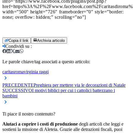
info=”https://www.facebook.com/plugins/post.php?
href=https%3A%2F%2Fwww.facebook.com%2Fcaritasdiroma%
width=”500″ height=”726″ frameborder=”0″ style=”border:
none; overflow: hidden;” scrolling=”no”]
Copia il link
Archivia articolo
Condividi su
:
Le parole chiave/tag associati a questo articolo:
caritas
roma
virginia raggi
PRECEDENTE
Preghiera per mettere via le decorazioni di Natale
SUCCESSIVO
I motivi biblici per cui i cattolici battezzano i
bambini
Ti piace il nostro contenuto?
Aiutaci a coprire i costi di produzione
degli articoli che leggi e
sostieni la missione di Aleteia. Grazie alle detrazioni fiscali, puoi