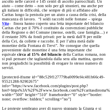
ascolto nelle carceri e 145 centri di ascolto parrocchiali. Un
aiuto – come detto – non solo per gli stranieri, ma anche per
gli italiani in difficoltà, che sempre di più si affidano alle
Caritas lungo la penisola per un aiuto a causa della crisi, della
mancanza di lavoro. “I soldi raccolti nelle fontane – spiega
Vita
– finora hanno coperto una fetta importante del bilancio
Caritas che per il 70% è costituito da convenzioni pubbliche
della Regione o del Comune (mense, ostelli, case famiglia…) e
il restante 30% da fondi privati: per la metà dall’8 per mille
della Cei, da collette e raccolte. E per l’altra metà dalle
monetine della Fontana di Trevi”. Ne consegue che quella
proveniente dalle monetine è una fetta importante che
equivale
circa al 15% del bilancio
della Caritas romana, non
si può pensare che tagliandola dalla sera alla mattina, questo
non pregiudichi la possibilità di erogare lo stesso numero di
servizi.
[protected-iframe id=”88c529f127779ba0099ef4c481b66c49-
95521288-92902675″
info=”https://www.facebook.com/plugins/post.php?
href=https%3A%2F%2Fwww.facebook.com%2Fcaritasdiroma%
width=”500″ height=”510″ frameborder=”0″ style=”border:
none; overflow: hidden;” scrolling=”no”]
Le proteste sembrano aver di nuovo stoppato la Giunta e si