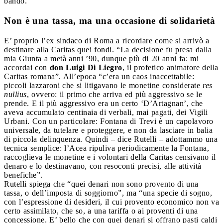
bando.
Non è una tassa, ma una occasione di solidarietà
E’ proprio l’ex sindaco di Roma a ricordare come si arrivò a
destinare alla Caritas quei fondi. “La decisione fu presa dalla
mia Giunta a metà anni ’90, dunque più di 20 anni fa: mi
accordai con
don Luigi Di Liegro
, il profetico animatore della
Caritas romana”. All’epoca “c’era un caos inaccettabile:
piccoli lazzaroni che si litigavano le monetine considerate
res
nullius
, ovvero: il primo che arriva ed più aggressivo se le
prende. E il più aggressivo era un certo ‘D’Artagnan’, che
aveva accumulato centinaia di verbali, mai pagati, dei Vigili
Urbani. Con un particolare: Fontana di Trevi è un capolavoro
universale, da tutelare e proteggere, e non da lasciare in balia
di piccola delinquenza. Quindi – dice Rutelli – adottammo una
tecnica semplice: l’Acea ripuliva periodicamente la Fontana,
raccoglieva le monetine e i volontari della Caritas censivano il
denaro e lo destinavano, con resoconti precisi, alle attività
benefiche”.
Rutelli spiega che “quei denari non sono provento di una
tassa, o dell’imposta di soggiorno”, ma “una specie di sogno,
con l’espressione di desideri, il cui provento economico non va
certo assimilato, che so, a una tariffa o ai proventi di una
concessione. E’ bello che con quei denari si offrano pasti caldi