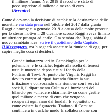
il milione l’anno. Nel 2018 il raccolto è stato di
poco superiore al milione e mezzo di euro
(
Avvenire
)
Come dicevamo la decisione di cambiare la destinazione delle
monetine
era stata presa
nell’ottobre del 2017 dalla giunta
Raggi e prorogata a gennaio 2019 a causa delle molte proteste;
per lo stesso motivo il 28 dicembre scorso Raggi aveva firmato
un’ulteriore proroga ad aprile. Ora sembra che Raggi abbia di
nuovo cambiato idea,
scrive il quotidiano della Capitale,
Il
Messaggero
, ma bisognerà aspettare la riunione di oggi per
capire meglio cosa si deciderà.
Grande imbarazzo ieri in Campidoglio per le
polemiche, e le critiche, legate alla scelta di tenersi
tutte le monetine depositate sul fondo della
Fontana di Trevi. Al punto che Virginia Raggi ha
dovuto correre ai ripari facendo filtrare la sua
irritazione e convocando una riunione con i servizi
sociali, il dipartimento Cultura e i funzionari del
bilancio per «chiedere chiarimenti» su come gestire
quel milione e mezzo di euro che vengono
recuperati ogni anno dai fondali. E soprattutto su
come evitare la figuraccia. Tradotto: il Comune
continuerà in qualche modo la collaborazione con