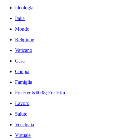
Ideologia
Italia
Mondo
Religione
Vaticano
Casa
Coppia
Famiglia
For Her &#038; For Him
Lavoro
Salute
Vecchiaia
Virtuale