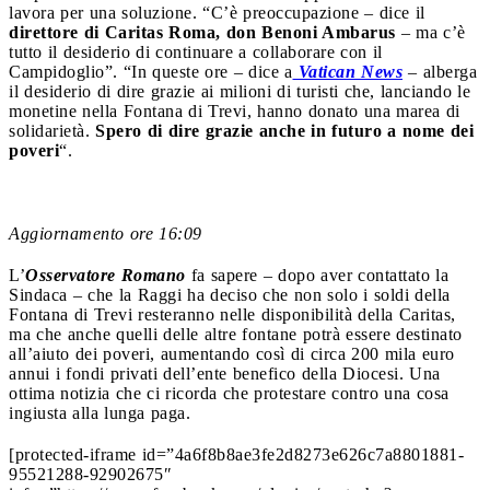
lavora per una soluzione. “C’è preoccupazione – dice il
direttore di Caritas Roma, don Benoni Ambarus
– ma c’è
tutto il desiderio di continuare a collaborare con il
Campidoglio”. “In queste ore – dice a
Vatican News
– alberga
il desiderio di dire grazie ai milioni di turisti che, lanciando le
monetine nella Fontana di Trevi, hanno donato una marea di
solidarietà.
Spero di dire grazie anche in futuro a nome dei
poveri
“.
Aggiornamento ore 16:09
L’
Osservatore Romano
fa sapere – dopo aver contattato la
Sindaca – che la Raggi ha deciso che non solo i soldi della
Fontana di Trevi resteranno nelle disponibilità della Caritas,
ma che anche quelli delle altre fontane potrà essere destinato
all’aiuto dei poveri, aumentando così di circa 200 mila euro
annui i fondi privati dell’ente benefico della Diocesi. Una
ottima notizia che ci ricorda che protestare contro una cosa
ingiusta alla lunga paga.
[protected-iframe id=”4a6f8b8ae3fe2d8273e626c7a8801881-
95521288-92902675″