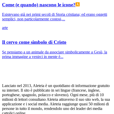
Come (e quando) nascono le icone?
Esistevano già nei primi secoli di Storia cristiana; ed erano oggetti
semplici, non particolarmente costosi,...
arte
Il cervo come simbolo di Cristo
Se pensiamo a un animale da associare simbolicamente a Gesù, la
prima immagine a venirci in mente è...
Lanciato nel 2013, Aleteia è un quotidiano di informazione gratuito
su internet. Il sito è pubblicato in sei lingue (francese, inglese,
portoghese, spagnolo, polacco e sloveno). Ogni mese, più di 10
milioni di lettori consultano Aleteia attraverso il suo sito web, la sua
applicazione e i social media. Aleteia raggiunge quasi 50 milioni di
persone in tutto il mondo, rendendolo uno dei leader dei media
cattolici online.