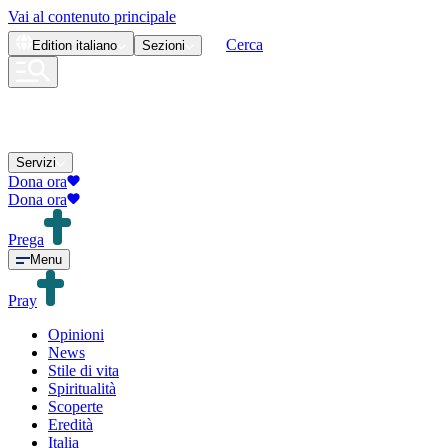
Vai al contenuto principale
Cerca
Edition
italiano
Sezioni
Servizi
Dona ora
Dona ora
Prega
Menu
Pray
Opinioni
News
Stile di vita
Spiritualità
Scoperte
Eredità
Italia