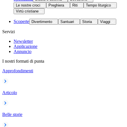
Le nostre croci
Preghiera
Riti
Tempo liturgico
Virtù cristiane
Scoperte
Divertimento
Santuari
Storia
Viaggi
Servizi
Newsletter
Applicazione
Annuncio
I nostri formati di punta
Approfondimenti
Articolo
Belle storie