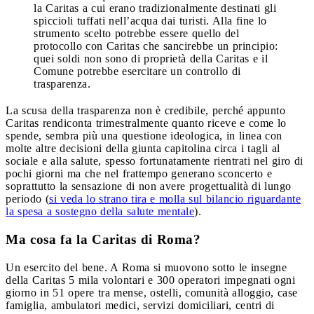
la Caritas a cui erano tradizionalmente destinati gli
spiccioli tuffati nell’acqua dai turisti. Alla fine lo
strumento scelto potrebbe essere quello del
protocollo con Caritas che sancirebbe un principio:
quei soldi non sono di proprietà della Caritas e il
Comune potrebbe esercitare un controllo di
trasparenza.
La scusa della trasparenza non è credibile, perché appunto
Caritas rendiconta trimestralmente quanto riceve e come lo
spende, sembra più una questione ideologica, in linea con
molte altre decisioni della giunta capitolina circa i tagli al
sociale e alla salute, spesso fortunatamente rientrati nel giro di
pochi giorni ma che nel frattempo generano sconcerto e
soprattutto la sensazione di non avere progettualità di lungo
periodo (
si veda lo strano tira e molla sul bilancio riguardante
la spesa a sostegno della salute mentale
).
Ma cosa fa la Caritas di Roma?
Un esercito del bene. A Roma si muovono sotto le insegne
della Caritas 5 mila volontari e 300 operatori impegnati ogni
giorno in 51 opere tra mense, ostelli, comunità alloggio, case
famiglia, ambulatori medici, servizi domiciliari, centri di