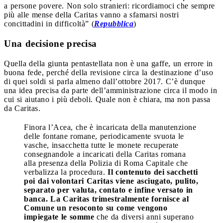
a persone povere. Non solo stranieri: ricordiamoci che sempre
più alle mense della Caritas vanno a sfamarsi nostri
concittadini in difficoltà” (
Repubblica
)
Una decisione precisa
Quella della giunta pentastellata non è una gaffe, un errore in
buona fede, perché della revisione circa la destinazione d’uso
di quei soldi si parla almeno dall’ottobre 2017. C’è dunque
una idea precisa da parte dell’amministrazione circa il modo in
cui si aiutano i più deboli. Quale non è chiara, ma non passa
da Caritas.
Finora l’Acea, che è incaricata della manutenzione
delle fontane romane, periodicamente svuota le
vasche, insacchetta tutte le monete recuperate
consegnandole a incaricati della Caritas romana
alla presenza della Polizia di Roma Capitale che
verbalizza la procedura.
Il contenuto dei sacchetti
poi dai volontari Caritas viene asciugato, pulito,
separato per valuta, contato e infine versato in
banca. La Caritas trimestralmente fornisce al
Comune un resoconto su come vengono
impiegate le somme
che da diversi anni superano