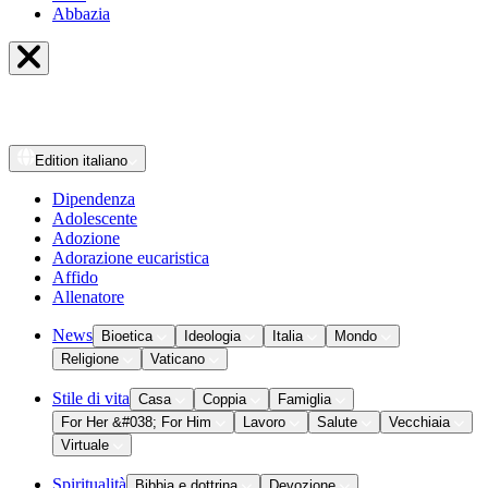
Abbazia
Edition
italiano
Dipendenza
Adolescente
Adozione
Adorazione eucaristica
Affido
Allenatore
News
Bioetica
Ideologia
Italia
Mondo
Religione
Vaticano
Stile di vita
Casa
Coppia
Famiglia
For Her &#038; For Him
Lavoro
Salute
Vecchiaia
Virtuale
Spiritualità
Bibbia e dottrina
Devozione