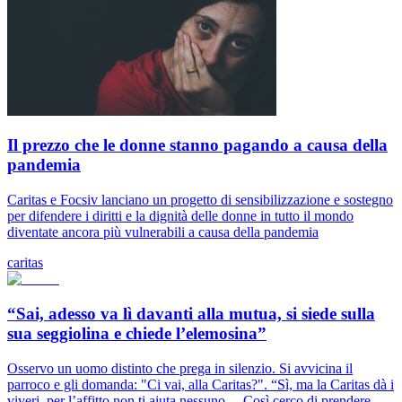
Il prezzo che le donne stanno pagando a causa della
pandemia
Caritas e Focsiv lanciano un progetto di sensibilizzazione e sostegno
per difendere i diritti e la dignità delle donne in tutto il mondo
diventate ancora più vulnerabili a causa della pandemia
caritas
“Sai, adesso va lì davanti alla mutua, si siede sulla
sua seggiolina e chiede l’elemosina”
Osservo un uomo distinto che prega in silenzio. Si avvicina il
parroco e gli domanda: "Ci vai, alla Caritas?". “Sì, ma la Caritas dà i
viveri, per l’affitto non ti aiuta nessuno… Così cerco di prendere