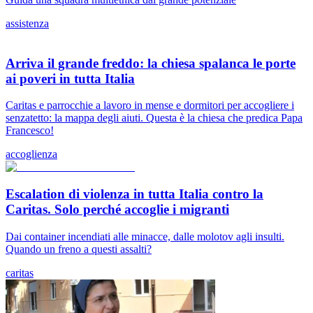
assistenza
Arriva il grande freddo: la chiesa spalanca le porte
ai poveri in tutta Italia
Caritas e parrocchie a lavoro in mense e dormitori per accogliere i
senzatetto: la mappa degli aiuti. Questa è la chiesa che predica Papa
Francesco!
accoglienza
Escalation di violenza in tutta Italia contro la
Caritas. Solo perché accoglie i migranti
Dai container incendiati alle minacce, dalle molotov agli insulti.
Quando un freno a questi assalti?
caritas