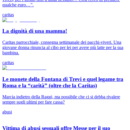
qualche euro…”.
caritas
La dignità di una mamma!
Caritas parrocchiale, consegna settimanale dei pacchi-viveri. Una
giovane donna rinuncia al cibo per lei per avere più latte per la sua
bambina.
caritas
Le monete della Fontana di Trevi e quel legame tra
Roma e la “carità” (oltre che la Caritas)
Marcia indietro della Raggi, ma possibile che ci si debba rivalere
sempre sugli ultimi per fare cassa?
abusi
Vittima di abusi sessuali offre Messe per il suo