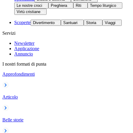
Le nostre croci
Preghiera
Riti
Tempo liturgico
Virtù cristiane
Scoperte
Divertimento
Santuari
Storia
Viaggi
Servizi
Newsletter
Applicazione
Annuncio
I nostri formati di punta
Approfondimenti
Articolo
Belle storie