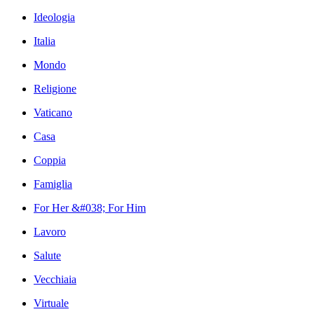
Ideologia
Italia
Mondo
Religione
Vaticano
Casa
Coppia
Famiglia
For Her &#038; For Him
Lavoro
Salute
Vecchiaia
Virtuale