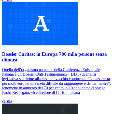
Dossier Caritas: in Europa 700 mila persone senza
dimora
Quello dell’organismo pastorale della Conferenza Episcopale
Italiana è un Dossier-Dati-Testimonianze ( DDT) di analisi
legislativa sul diritto alla casa nel vecchio continente. "La casa resta
per molti europei una meta difficile da raggiungere e da mantenere",
fenomeno in aumento del 70 per cento in 10 anni come ci spiega
Paolo Beccegato, vicedirettore di Caritas Italiana
caritas