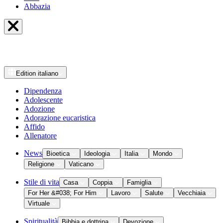
Abbazia
Edition
italiano
Dipendenza
Adolescente
Adozione
Adorazione eucaristica
Affido
Allenatore
News
Bioetica
Ideologia
Italia
Mondo
Religione
Vaticano
Stile di vita
Casa
Coppia
Famiglia
For Her &#038; For Him
Lavoro
Salute
Vecchiaia
Virtuale
Spiritualità
Bibbia e dottrina
Devozione