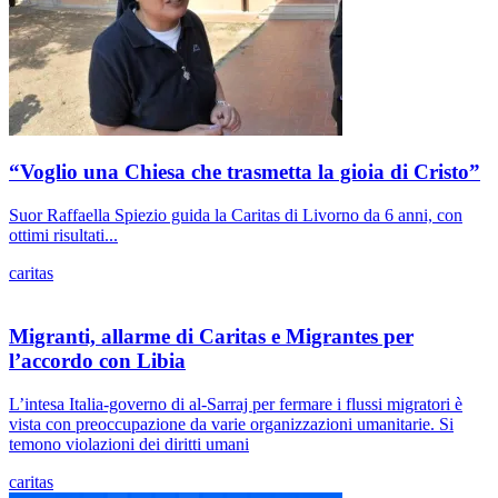
“Voglio una Chiesa che trasmetta la gioia di Cristo”
Suor Raffaella Spiezio guida la Caritas di Livorno da 6 anni, con
ottimi risultati...
caritas
Migranti, allarme di Caritas e Migrantes per
l’accordo con Libia
L’intesa Italia-governo di al-Sarraj per fermare i flussi migratori è
vista con preoccupazione da varie organizzazioni umanitarie. Si
temono violazioni dei diritti umani
caritas