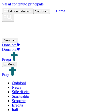
Vai al contenuto principale
Cerca
Edition
italiano
Sezioni
Servizi
Dona ora
Dona ora
Prega
Menu
Pray
Opinioni
News
Stile di vita
Spiritualità
Scoperte
Eredità
Italia