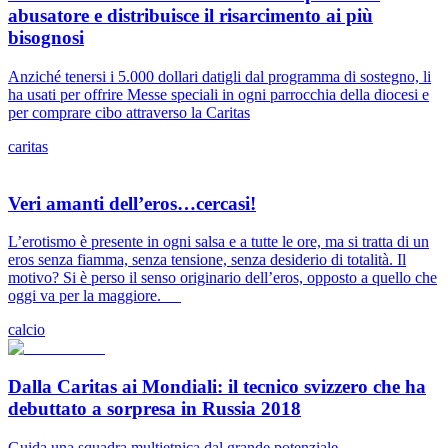
abusatore e distribuisce il risarcimento ai più
bisognosi
Anziché tenersi i 5.000 dollari datigli dal programma di sostegno, li
ha usati per offrire Messe speciali in ogni parrocchia della diocesi e
per comprare cibo attraverso la Caritas
caritas
Veri amanti dell’eros…cercasi!
L’erotismo è presente in ogni salsa e a tutte le ore, ma si tratta di un
eros senza fiamma, senza tensione, senza desiderio di totalità. Il
motivo? Si è perso il senso originario dell’eros, opposto a quello che
oggi va per la maggiore.
calcio
Dalla Caritas ai Mondiali: il tecnico svizzero che ha
debuttato a sorpresa in Russia 2018
Guida una squadra multietnica dal grande potenziale