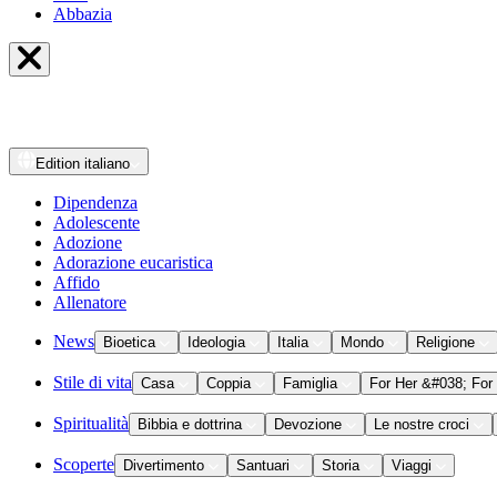
Abbazia
Edition
italiano
Dipendenza
Adolescente
Adozione
Adorazione eucaristica
Affido
Allenatore
News
Bioetica
Ideologia
Italia
Mondo
Religione
Stile di vita
Casa
Coppia
Famiglia
For Her &#038; For
Spiritualità
Bibbia e dottrina
Devozione
Le nostre croci
Scoperte
Divertimento
Santuari
Storia
Viaggi