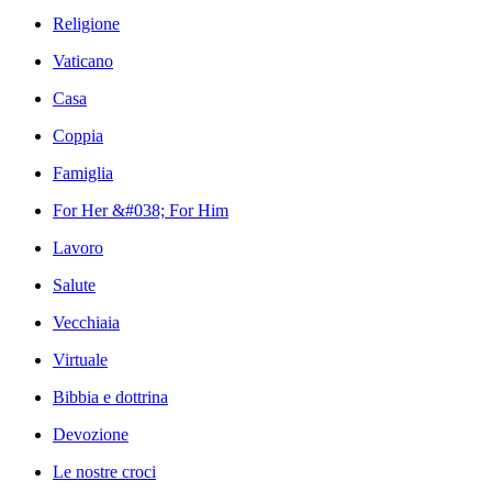
Religione
Vaticano
Casa
Coppia
Famiglia
For Her &#038; For Him
Lavoro
Salute
Vecchiaia
Virtuale
Bibbia e dottrina
Devozione
Le nostre croci