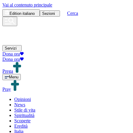
Vai al contenuto principale
Cerca
Edition
italiano
Sezioni
Servizi
Dona ora
Dona ora
Prega
Menu
Pray
Opinioni
News
Stile di vita
Spiritualità
Scoperte
Eredità
Italia