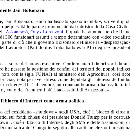
idente Jair Bolsonaro
le, Jair Bolsonaro, «non ha lasciato spazio a dubbi», scrive il quo
o perplessità le parole pronunciate dal ministro della Casa Civile 
zia
Askanews
),
Onyx Lorenzoni
, il quale ha annunciato che il nu
di 300 funzionari assunti a tempo determinato con «idee socialist
 parte di ciò che il governo Bolsonaro definisce la «despetização»
 dei Lavoratori (Partido dos Trabalhadores o PT) degli ex preside
sotto la scure del nuovo esecutivo. Confermando i timori sorti dura
o ha passato la gestione dei confini dei territori dei popoli indig
nota con la sigla FUNAI) al ministero dell’Agricoltura, così rico
a Dias, nota per aver difeso come deputata gli interessi dell’indust
per uccidere». Il 21 dicembre, un commando armato ha assaltato in
avarí, «uno dei frammenti più inaccessibili di Amazzonia».
l blocco di Internet come arma politica
to del cosiddetto «shutdown» negli USA, cioè il blocco di circa un q
tici sui fondi chiesti dal presidente Donald Trump per la costruzi
wn», cioè il blocco di Internet, degli SMS e delle trasmissioni d
emocratica del Congo in seguito alle caotiche elezioni presidenz