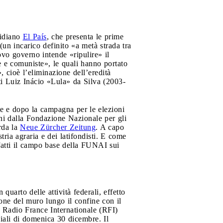
tidiano
El País
, che presenta le prime
(un incarico definito «a metà strada tra
ovo governo intende «ripulire» il
e e comuniste», le quali hanno portato
, cioè l’eliminazione dell’eredità
nti Luiz Inácio «Lula» da Silva (2003-
nte e dopo la campagna per le elezioni
eni dalla Fondazione Nazionale per gli
rda la
Neue Zürcher Zeitung
. A capo
ria agraria e dei latifondisti. E come
fatti il campo base della FUNAI sui
uarto delle attività federali, effetto
one del muro lungo il confine con il
i Radio France Internationale (RFI)
iali di domenica 30 dicembre. Il