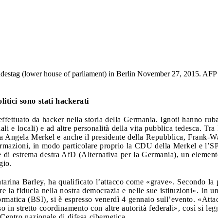
 Bundestag (lower house of parliament) in Berlin November 27, 2
itici sono stati hackerati
 effettuato da hacker nella storia della Germania. Ignoti hanno rub
onali e locali) e ad altre personalità della vita pubblica tedesca. T
era Angela Merkel e anche il presidente della Repubblica, Frank-Wa
i formazioni, in modo particolare proprio la CDU della Merkel e l’
ne di estrema destra AfD (Alternativa per la Germania), un element
gio.
atarina Barley, ha qualificato l’attacco come «grave». Secondo la 
e la fiducia nella nostra democrazia e nelle sue istituzioni». In un
ormatica (BSI), si è espresso venerdì 4 gennaio sull’evento. «Attacc
 in stretto coordinamento con altre autorità federali», così si le
 Centro nazionale di difesa cibernetica.