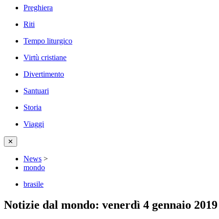
Preghiera
Riti
Tempo liturgico
Virtù cristiane
Divertimento
Santuari
Storia
Viaggi
✕
News
>
mondo
brasile
Notizie dal mondo: venerdì 4 gennaio 2019