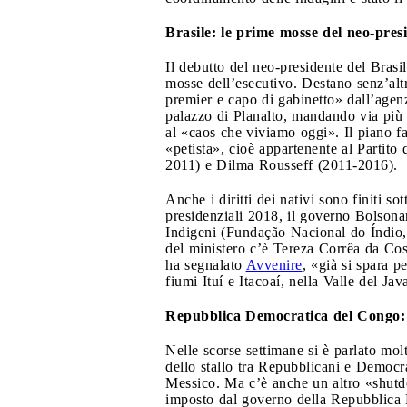
Brasile: le prime mosse del neo-pres
Il debutto del neo-presidente del Brasi
mosse dell’esecutivo. Destano senz’altr
premier e capo di gabinetto» dall’agen
palazzo di Planalto, mandando via più 
al «caos che viviamo oggi». Il piano fa
«petista», cioè appartenente al Partito
2011) e Dilma Rousseff (2011-2016).
Anche i diritti dei nativi sono finiti 
presidenziali 2018, il governo Bolsonar
Indigeni (Fundação Nacional do Índio, 
del ministero c’è Tereza Corrêa da Cost
ha segnalato
Avvenire
, «già si spara 
fiumi Ituí e Itacoaí, nella Valle del J
Repubblica Democratica del Congo: i
Nelle scorse settimane si è parlato mol
dello stallo tra Repubblicani e Democra
Messico. Ma c’è anche un altro «shutdo
imposto dal governo della Repubblica D