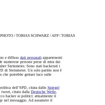
015. AFP PHOTO / TOBIAS SCHWARZ / AFP / TOBIAS
ato e diffuso
dati personali
appartenenti
ra le numerose persone prese di mira dai
lter Steinmeier. Sono stati hackerati i
SPD di Steinmeier. Un solo partito non è
o che potrebbe gettare luce sulle
politica dell’SPD, citata dallo
Spiegel
 tweet, citato dalla
Deutsche Welle
,
o hacker ai politici: attualmente il
gge nel messaggio. Ad assumere il