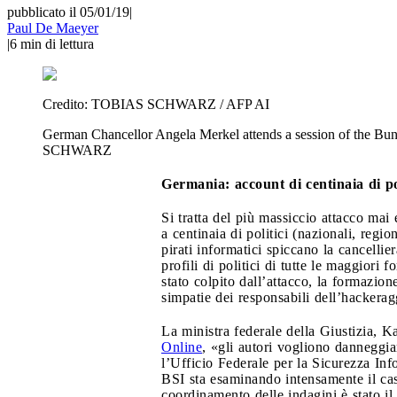
pubblicato il 05/01/19
|
Paul De Maeyer
|
6
min di lettura
Credito:
TOBIAS SCHWARZ / AFP AI
German Chancellor Angela Merkel attends a session of the
SCHWARZ
Germania: account di centinaia di pol
Si tratta del più massiccio attacco mai
a centinaia di politici (nazionali, regi
pirati informatici spiccano la cancelli
profili di politici di tutte le maggior
stato colpito dall’attacco, la formazio
simpatie dei responsabili dell’hackerag
La ministra federale della Giustizia, K
Online
, «gli autori vogliono danneggiar
l’Ufficio Federale per la Sicurezza Inf
BSI sta esaminando intensamente il caso
coordinamento delle indagini è stato il