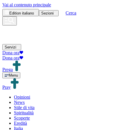
Vai al contenuto principale
Cerca
Edition
italiano
Sezioni
Servizi
Dona ora
Dona ora
Prega
Menu
Pray
Opinioni
News
Stile di vita
Spiritualità
Scoperte
Eredità
Italia