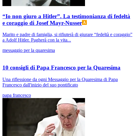
“Io non giuro a Hitler”. La testimonianza di fedeltà
e coraggio di Josef Mayr-Nusser
Marito e padre di famiglia, si rifiuterà di giurare “fedeltà e coraggio”
a Adolf Hitler. Pagherà con la vita...
messaggio per la quaresima
10 consigli di Papa Francesco per la Quaresima
Una riflessione da ogni Messaggio per la Quaresima di Papa
Francesco dall'inizio del suo pontificato
papa francesco