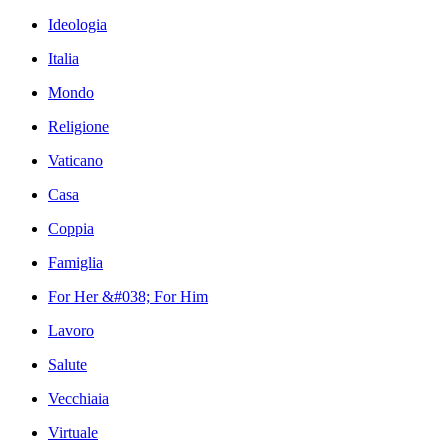
Ideologia
Italia
Mondo
Religione
Vaticano
Casa
Coppia
Famiglia
For Her &#038; For Him
Lavoro
Salute
Vecchiaia
Virtuale