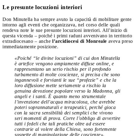
Le presunte locuzioni interiori
Don Minutella ha sempre avuto la capacità di mobilitare gente
intorno agli eventi che organizzava, nel corso delle quali
rendeva note le sue presunte locuzioni interiori. All’inizio di
questa vicenda – poiché i primi raduni avvenivano in territorio
extradiocesano – anche
l’arcidiocesi di Monreale
aveva preso
immediatamente posizione.
«Poiché “le divine locuzioni” di cui don Minutella
è artefice vengono ampiamente diffuse online, e
rappresentano un serio rischio per il profondo
turbamento di molte coscienze, si precisa che sono
ingannevoli e forvianti le sue “profezie” e che la
loro diffusione mette seriamente a rischio la
genuina devozione popolare verso la Madonna, gli
angeli e i santi. È quanto meno strumentale
l’invenzione dell’acqua miracolosa, che avrebbe
poteri soprannaturali e terapeutici, perché gioca
con la sacra sensibilità dei semplici che vivono
seri momenti di prova. Corre l’obbligo di avvertire
tutti i fedeli che tali pratiche oltre ad essere
contrarie al volere della Chiesa, sono fortemente
sospette di manipolazione delle coscienze».