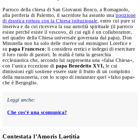
Parroco della chiesa di San Giovanni Bosco, a Romagnolo,
alla periferia di Palermo, il sacerdote ha assunto una
posizione
di drastica rottura con la Chiesa istituzionale
, entro cui pure si
inseriva e da cui riceveva la sua autorità spirituale (il parroco
esiste perché esiste il vescovo, di cui egli è un collaboratore,
nel quadro della Chiesa universale governata dal papa). Don
Minutella non ha solo delle riserve sul monsignor Lorefice e
su
papa Francesco
: li considera eretici e indegni di esercitare
il loro ruolo di pastori. In realtà è tutta la gerarchia
ecclesiastica che, secondo lui rappresenta una «falsa Chiesa»,
con l’unica eccezione di
papa Benedetto XVI,
le cui
dimissioni egli sostiene essere state il frutto di un complotto
della massoneria, con lo scopo di instaurare quel «falso papa»
che è Bergoglio.
Leggi anche:
Che cos’è una scomunica?
Contestata l’Amoris Laetitia