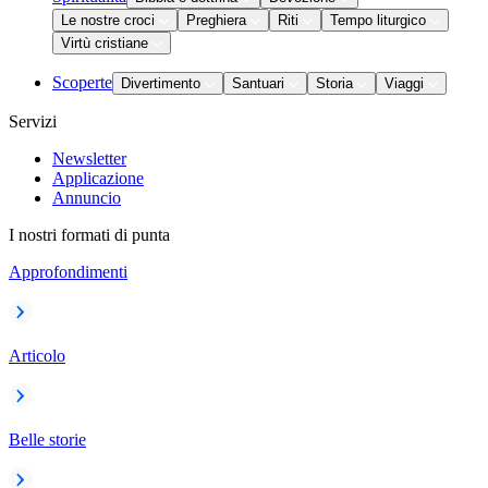
Le nostre croci
Preghiera
Riti
Tempo liturgico
Virtù cristiane
Scoperte
Divertimento
Santuari
Storia
Viaggi
Servizi
Newsletter
Applicazione
Annuncio
I nostri formati di punta
Approfondimenti
Articolo
Belle storie