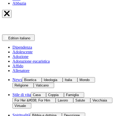
Abbazia
Edition
italiano
Dipendenza
Adolescente
Adozione
Adorazione eucaristica
Affido
Allenatore
News
Bioetica
Ideologia
Italia
Mondo
Religione
Vaticano
Stile di vita
Casa
Coppia
Famiglia
For Her &#038; For Him
Lavoro
Salute
Vecchiaia
Virtuale
Spiritualità
Bibbia e dottrina
Devozione