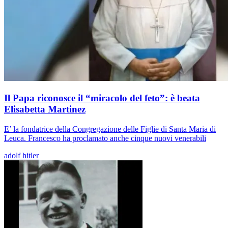
Il Papa riconosce il “miracolo del feto”: è beata
Elisabetta Martinez
E’ la fondatrice della Congregazione delle Figlie di Santa Maria di
Leuca. Francesco ha proclamato anche cinque nuovi venerabili
adolf hitler