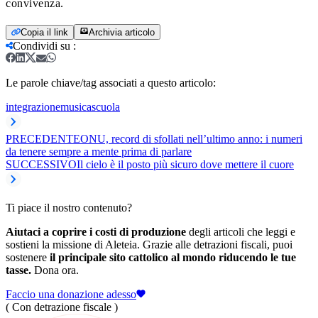
convivenza.
Copia il link
Archivia articolo
Condividi su
:
Le parole chiave/tag associati a questo articolo:
integrazione
musica
scuola
PRECEDENTE
ONU, record di sfollati nell’ultimo anno: i numeri
da tenere sempre a mente prima di parlare
SUCCESSIVO
Il cielo è il posto più sicuro dove mettere il cuore
Ti piace il nostro contenuto?
Aiutaci a coprire i costi di produzione
degli articoli che leggi e
sostieni la missione di Aleteia. Grazie alle detrazioni fiscali, puoi
sostenere
il principale sito cattolico al mondo riducendo le tue
tasse.
Dona ora.
Faccio una donazione adesso
( Con detrazione fiscale )