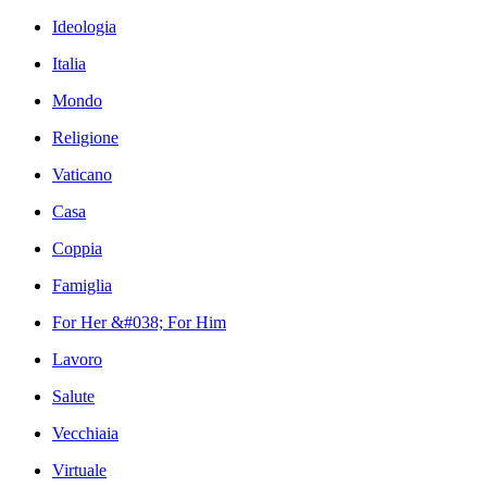
Ideologia
Italia
Mondo
Religione
Vaticano
Casa
Coppia
Famiglia
For Her &#038; For Him
Lavoro
Salute
Vecchiaia
Virtuale