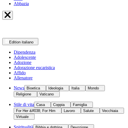
Abbazia
Edition
italiano
Dipendenza
Adolescente
Adozione
Adorazione eucaristica
Affido
Allenatore
News
Bioetica
Ideologia
Italia
Mondo
Religione
Vaticano
Stile di vita
Casa
Coppia
Famiglia
For Her &#038; For Him
Lavoro
Salute
Vecchiaia
Virtuale
Spiritualità
Bibbia e dottrina
Devozione