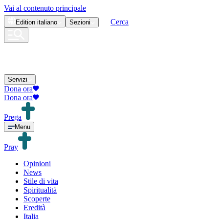
Vai al contenuto principale
Cerca
Edition
italiano
Sezioni
Servizi
Dona ora
Dona ora
Prega
Menu
Pray
Opinioni
News
Stile di vita
Spiritualità
Scoperte
Eredità
Italia