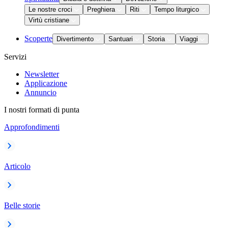
Le nostre croci
Preghiera
Riti
Tempo liturgico
Virtù cristiane
Scoperte
Divertimento
Santuari
Storia
Viaggi
Servizi
Newsletter
Applicazione
Annuncio
I nostri formati di punta
Approfondimenti
Articolo
Belle storie