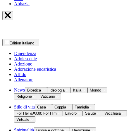
Abbazia
Edition
italiano
Dipendenza
Adolescente
Adozione
Adorazione eucaristica
Affido
Allenatore
News
Bioetica
Ideologia
Italia
Mondo
Religione
Vaticano
Stile di vita
Casa
Coppia
Famiglia
For Her &#038; For Him
Lavoro
Salute
Vecchiaia
Virtuale
Spiritualità
Bibbia e dottrina
Devozione