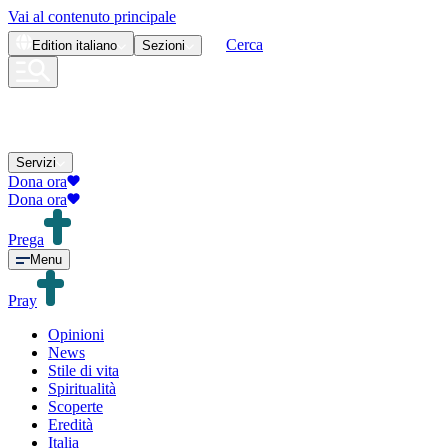
Vai al contenuto principale
Cerca
Edition
italiano
Sezioni
Servizi
Dona ora
Dona ora
Prega
Menu
Pray
Opinioni
News
Stile di vita
Spiritualità
Scoperte
Eredità
Italia