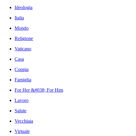
Ideologia
Italia
Mondo
Religione
Vaticano
Casa
Coppia
Famiglia
For Her &#038; For Him
Lavoro
Salute
Vecchiaia
Virtuale