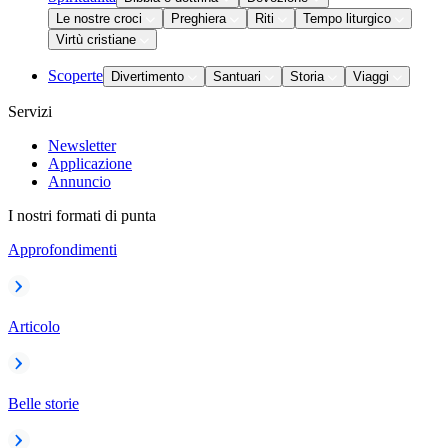
Le nostre croci
Preghiera
Riti
Tempo liturgico
Virtù cristiane
Scoperte
Divertimento
Santuari
Storia
Viaggi
Servizi
Newsletter
Applicazione
Annuncio
I nostri formati di punta
Approfondimenti
Articolo
Belle storie