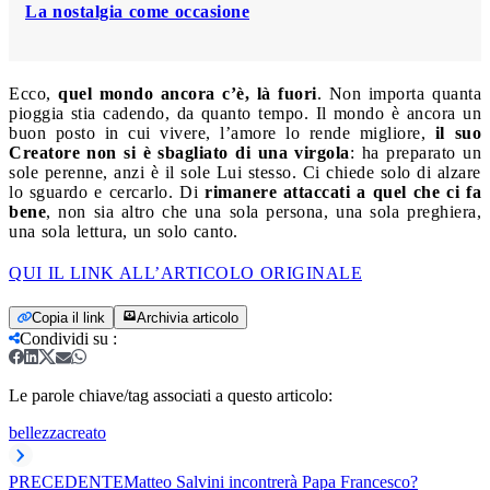
La nostalgia come occasione
Ecco,
quel mondo ancora c’è, là fuori
. Non importa quanta
pioggia stia cadendo, da quanto tempo. Il mondo è ancora un
buon posto in cui vivere, l’amore lo rende migliore,
il suo
Creatore non si è sbagliato di una virgola
: ha preparato un
sole perenne, anzi è il sole Lui stesso. Ci chiede solo di alzare
lo sguardo e cercarlo. Di
rimanere attaccati a quel che ci fa
bene
, non sia altro che una sola persona, una sola preghiera,
una sola lettura, un solo canto.
QUI IL LINK ALL’ARTICOLO ORIGINALE
Copia il link
Archivia articolo
Condividi su
:
Le parole chiave/tag associati a questo articolo:
bellezza
creato
PRECEDENTE
Matteo Salvini incontrerà Papa Francesco?