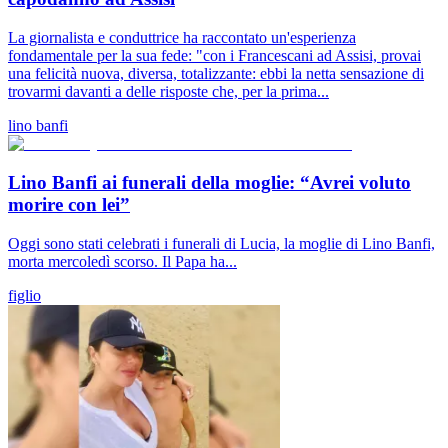
La giornalista e conduttrice ha raccontato un'esperienza
fondamentale per la sua fede: "con i Francescani ad Assisi, provai
una felicità nuova, diversa, totalizzante: ebbi la netta sensazione di
trovarmi davanti a delle risposte che, per la prima...
lino banfi
Lino Banfi ai funerali della moglie: “Avrei voluto
morire con lei”
Oggi sono stati celebrati i funerali di Lucia, la moglie di Lino Banfi,
morta mercoledì scorso. Il Papa ha...
figlio