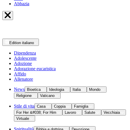
Abbazia
Edition
italiano
Dipendenza
Adolescente
Adozione
Adorazione eucaristica
Affido
Allenatore
News
Bioetica
Ideologia
Italia
Mondo
Religione
Vaticano
Stile di vita
Casa
Coppia
Famiglia
For Her &#038; For Him
Lavoro
Salute
Vecchiaia
Virtuale
Spiritualità
Bibbia e dottrina
Devozione