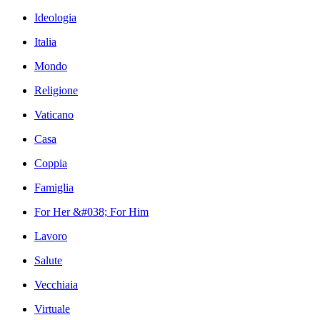
Ideologia
Italia
Mondo
Religione
Vaticano
Casa
Coppia
Famiglia
For Her &#038; For Him
Lavoro
Salute
Vecchiaia
Virtuale