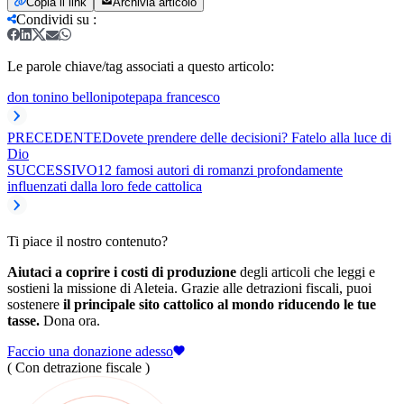
Copia il link
Archivia articolo
Condividi su
:
Le parole chiave/tag associati a questo articolo:
don tonino bello
nipote
papa francesco
PRECEDENTE
Dovete prendere delle decisioni? Fatelo alla luce di
Dio
SUCCESSIVO
12 famosi autori di romanzi profondamente
influenzati dalla loro fede cattolica
Ti piace il nostro contenuto?
Aiutaci a coprire i costi di produzione
degli articoli che leggi e
sostieni la missione di Aleteia. Grazie alle detrazioni fiscali, puoi
sostenere
il principale sito cattolico al mondo riducendo le tue
tasse.
Dona ora.
Faccio una donazione adesso
( Con detrazione fiscale )