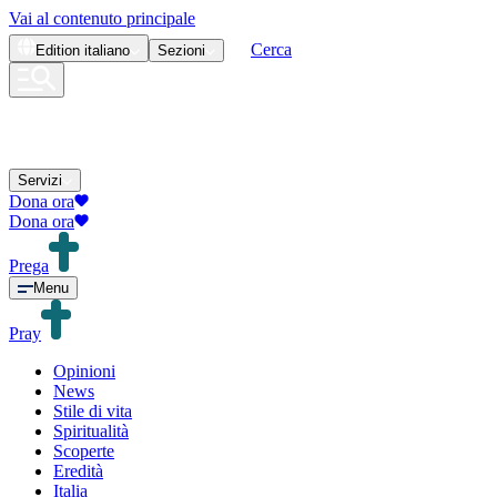
Vai al contenuto principale
Cerca
Edition
italiano
Sezioni
Servizi
Dona ora
Dona ora
Prega
Menu
Pray
Opinioni
News
Stile di vita
Spiritualità
Scoperte
Eredità
Italia