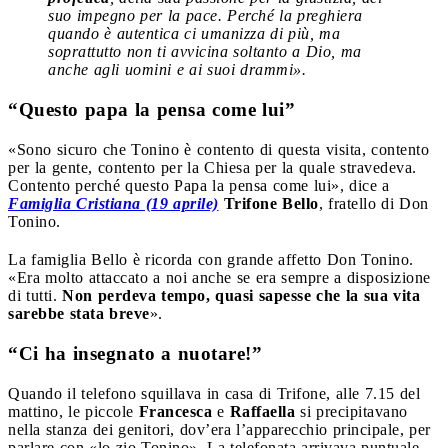
suo impegno per la pace. Perché la preghiera
quando è autentica ci umanizza di più, ma
soprattutto non ti avvicina soltanto a Dio, ma
anche agli uomini e ai suoi drammi».
“Questo papa la pensa come lui”
«Sono sicuro che Tonino è contento di questa visita, contento
per la gente, contento per la Chiesa per la quale stravedeva.
Contento perché questo Papa la pensa come lui», dice a
Famiglia Cristiana (19 aprile)
Trifone Bello
, fratello di Don
Tonino.
La famiglia Bello è ricorda con grande affetto Don Tonino.
«Era molto attaccato a noi anche se era sempre a disposizione
di tutti.
Non perdeva tempo, quasi sapesse che la sua vita
sarebbe stata breve
».
“Ci ha insegnato a nuotare!”
Quando il telefono squillava in casa di Trifone, alle 7.15 del
mattino, le piccole
Francesca
e
Raffaella
si precipitavano
nella stanza dei genitori, dov’era l’apparecchio principale, per
parlare con «lo zio Tonino». La telefonata arrivava puntuale