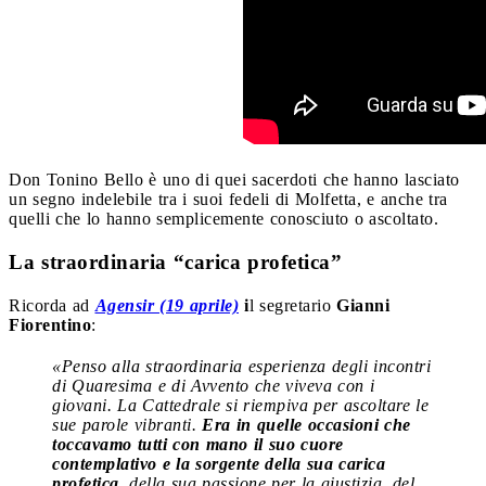
Don Tonino Bello è uno di quei sacerdoti che hanno lasciato
un segno indelebile tra i suoi fedeli di Molfetta, e anche tra
quelli che lo hanno semplicemente conosciuto o ascoltato.
La straordinaria “carica profetica”
Ricorda ad
Agensir (19 aprile)
i
l segretario
Gianni
Fiorentino
:
«Penso alla straordinaria esperienza degli incontri
di Quaresima e di Avvento che viveva con i
giovani. La Cattedrale si riempiva per ascoltare le
sue parole vibranti.
Era in quelle occasioni che
toccavamo tutti con mano il suo cuore
contemplativo e la sorgente della sua carica
profetica
, della sua passione per la giustizia, del