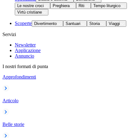
Le nostre croci
Preghiera
Riti
Tempo liturgico
Virtù cristiane
Scoperte
Divertimento
Santuari
Storia
Viaggi
Servizi
Newsletter
Applicazione
Annuncio
I nostri formati di punta
Approfondimenti
Articolo
Belle storie