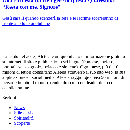
Una richiesta da rivolgere in questa Quaresima:
“Resta con me, Signore”
Gesù sarà lì quando scenderà la sera e le lacrime scorreranno di
fronte alle lotte quotidiane
Lanciato nel 2013, Aleteia è un quotidiano di informazione gratuito
su internet. Il sito è pubblicato in sei lingue (francese, inglese,
portoghese, spagnolo, polacco e sloveno). Ogni mese, più di 10
milioni di lettori consultano Aleteia attraverso il suo sito web, la sua
applicazione e i social media. Aleteia raggiunge quasi 50 milioni di
persone in tutto il mondo, rendendolo uno dei leader dei media
cattolici online.
Sezioni
News
Stile di vita
Spiritualità
Scoperte