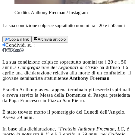
Credito:
Anthony Freeman / Instagram
La sua condizione colpisce soprattutto uomini tra i 20 e i 50 anni
Copia il link
Archivia articolo
Condividi su
:
La sua condizione colpisce soprattutto uomini tra i 20 e i 50
anni
La
Congregazione dei Legionari di Cristo
ha diffuso il 6
aprile una dichiarazione relativa alla morte di un confratello, il
giovane seminarista statunitense
Anthony Freeman
.
Fratello Anthony aveva appena terminato gli esercizi spirituali
e aveva servito la Messa della Domenica di Pasqua presieduta
da Papa Francesco in Piazza San Pietro.
È stato trovato morto il pomeriggio del Lunedì dell’Angelo.
Aveva 29 anni.
In base alla dichiarazione, “
Fratello Anthony Freeman, LC, è
morto la notte tra il 1° e il 2 aprile, a 29 anni, nel Collegio