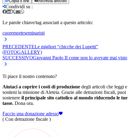
Copia il link
Archivia articolo
Condividi su
:
Le parole chiave/tag associati a questo articolo:
cuore
morte
seminaristi
PRECEDENTE
Le migliori “chicche dei Lupetti”
(FOTOGALLERY)
SUCCESSIVO
Giovanni Paolo II come non lo avevate mai visto
Ti piace il nostro contenuto?
Aiutaci a coprire i costi di produzione
degli articoli che leggi e
sostieni la missione di Aleteia. Grazie alle detrazioni fiscali, puoi
sostenere
il principale sito cattolico al mondo riducendo le tue
tasse.
Dona ora.
Faccio una donazione adesso
( Con detrazione fiscale )