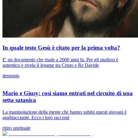
In quale testo Gesù è citato per la prima volta?
E' un documento che risale a 2000 anni fa. Per gli studiosi è
autentico e rivela il legame tra Cristo e Re Davide
demonio
Mario e Giusy: così siamo entrati nel circuito di una
setta satanica
La manipolazione della mente che hanno subito questi giovani è
agghiacciante. Ecco i loro racconti
ritiro spirituale