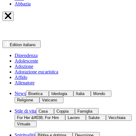
Abbazia
Edition
italiano
Dipendenza
Adolescente
Adozione
Adorazione eucaristica
Affido
Allenatore
News
Bioetica
Ideologia
Italia
Mondo
Religione
Vaticano
Stile di vita
Casa
Coppia
Famiglia
For Her &#038; For Him
Lavoro
Salute
Vecchiaia
Virtuale
Spiritualità
Bibbia e dottrina
Devozione