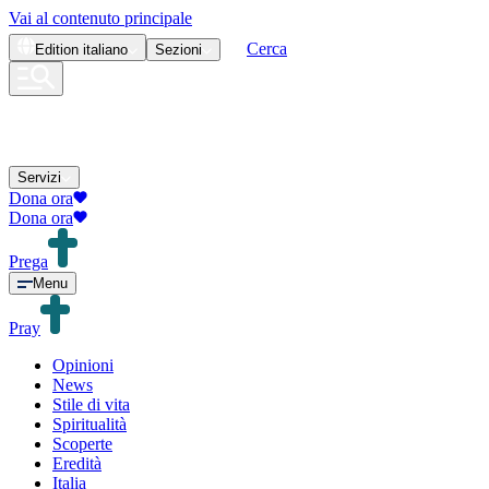
Vai al contenuto principale
Cerca
Edition
italiano
Sezioni
Servizi
Dona ora
Dona ora
Prega
Menu
Pray
Opinioni
News
Stile di vita
Spiritualità
Scoperte
Eredità
Italia