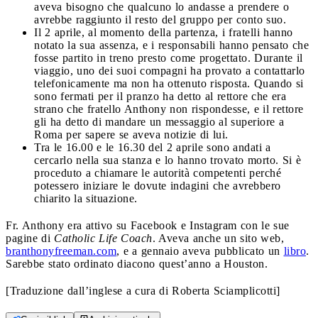
aveva bisogno che qualcuno lo andasse a prendere o
avrebbe raggiunto il resto del gruppo per conto suo.
Il 2 aprile, al momento della partenza, i fratelli hanno
notato la sua assenza, e i responsabili hanno pensato che
fosse partito in treno presto come progettato. Durante il
viaggio, uno dei suoi compagni ha provato a contattarlo
telefonicamente ma non ha ottenuto risposta. Quando si
sono fermati per il pranzo ha detto al rettore che era
strano che fratello Anthony non rispondesse, e il rettore
gli ha detto di mandare un messaggio al superiore a
Roma per sapere se aveva notizie di lui.
Tra le 16.00 e le 16.30 del 2 aprile sono andati a
cercarlo nella sua stanza e lo hanno trovato morto. Si è
proceduto a chiamare le autorità competenti perché
potessero iniziare le dovute indagini che avrebbero
chiarito la situazione.
Fr. Anthony era attivo su Facebook e Instagram con le sue
pagine di
Catholic Life Coach
. Aveva anche un sito web,
branthonyfreeman.com
, e a gennaio aveva pubblicato un
libro
.
Sarebbe stato ordinato diacono quest’anno a Houston.
[Traduzione dall’inglese a cura di Roberta Sciamplicotti]