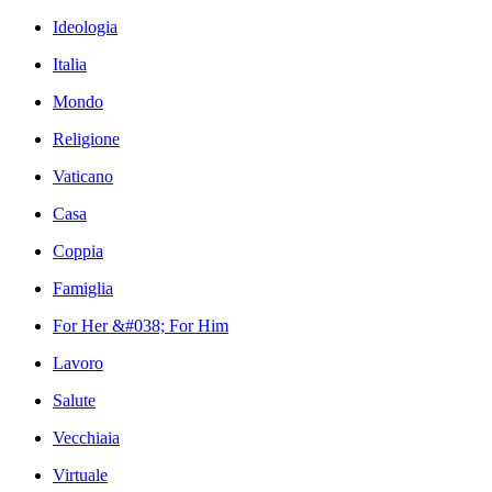
Ideologia
Italia
Mondo
Religione
Vaticano
Casa
Coppia
Famiglia
For Her &#038; For Him
Lavoro
Salute
Vecchiaia
Virtuale