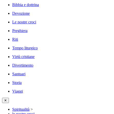
Bibbia e dottrina
Devozione
Le nostre croci
Preghiera
Riti
Tempo liturgico
Virtù cristiane
Divertimento
Santuari
Storia
Viaggi
✕
Spiritualità
>
le nostre croci