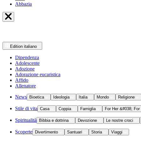
Abbazia
Edition
italiano
Dipendenza
Adolescente
Adozione
Adorazione eucaristica
Affido
Allenatore
News
Bioetica
Ideologia
Italia
Mondo
Religione
Stile di vita
Casa
Coppia
Famiglia
For Her &#038; For
Spiritualità
Bibbia e dottrina
Devozione
Le nostre croci
Scoperte
Divertimento
Santuari
Storia
Viaggi