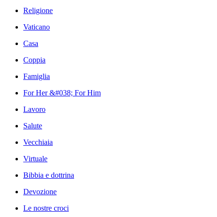
Religione
Vaticano
Casa
Coppia
Famiglia
For Her &#038; For Him
Lavoro
Salute
Vecchiaia
Virtuale
Bibbia e dottrina
Devozione
Le nostre croci