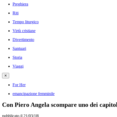
Preghiera
Riti
Tempo liturgico
Virtù cristiane
Divertimento
Santuari
Storia
Viaggi
✕
For Her
emancipazione femminile
Con Piero Angela scompare uno dei capitoli
pubblicato il 21/03/18
|