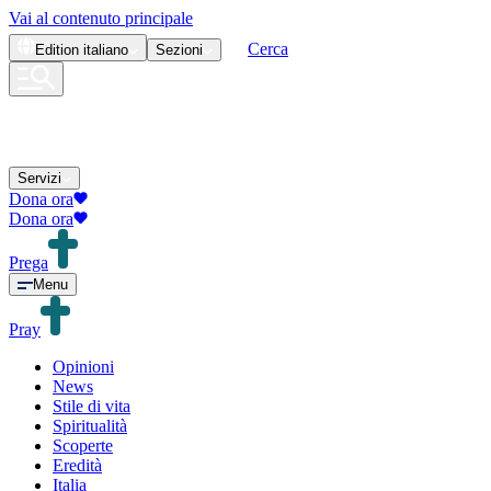
Vai al contenuto principale
Cerca
Edition
italiano
Sezioni
Servizi
Dona ora
Dona ora
Prega
Menu
Pray
Opinioni
News
Stile di vita
Spiritualità
Scoperte
Eredità
Italia