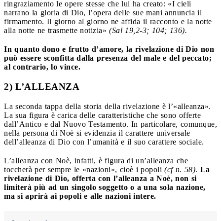
ringraziamento le opere stesse che lui ha creato: «I cieli
narrano la gloria di Dio, l’opera delle sue mani annuncia il
firmamento. Il giorno al giorno ne affida il racconto e la notte
alla notte ne trasmette notizia»
(Sal 19,2-3; 104; 136).
In quanto dono e frutto d’amore, la rivelazione di Dio non
può essere sconfitta dalla presenza del male e del peccato;
al contrario, lo vince.
2) L’ALLEANZA
La seconda tappa della storia della rivelazione è l’«alleanza».
La sua figura è carica delle caratteristiche che sono offerte
dall’Antico e dal Nuovo Testamento. In particolare, comunque,
nella persona di Noè si evidenzia il carattere universale
dell’alleanza di Dio con l’umanità e il suo carattere sociale.
L’alleanza con Noè, infatti, è figura di un’alleanza che
toccherà per sempre le «nazioni», cioè i popoli
(cf n. 58)
.
La
rivelazione di Dio, offerta con l’alleanza a Noè, non si
limiterà più ad un singolo soggetto o a una sola nazione,
ma si aprirà ai popoli e alle nazioni intere.