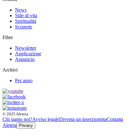
News
Stile di vita
Spiritualità
Scoperte
Fibre
Newsletter
Applicazione
Annuncio
Archivi
Per anno
© 2025 Aleteia
Chi siamo noi?
Avviso legale
Diventa un inserzionista
Contatta
Aleteia
Privacy