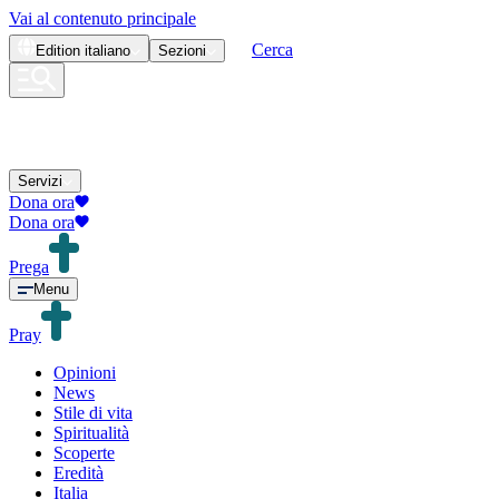
Vai al contenuto principale
Cerca
Edition
italiano
Sezioni
Servizi
Dona ora
Dona ora
Prega
Menu
Pray
Opinioni
News
Stile di vita
Spiritualità
Scoperte
Eredità
Italia