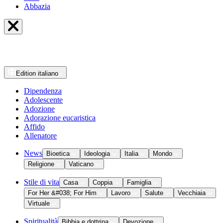
Abbazia
Edition
italiano
Dipendenza
Adolescente
Adozione
Adorazione eucaristica
Affido
Allenatore
News
Bioetica
Ideologia
Italia
Mondo
Religione
Vaticano
Stile di vita
Casa
Coppia
Famiglia
For Her &#038; For Him
Lavoro
Salute
Vecchiaia
Virtuale
Spiritualità
Bibbia e dottrina
Devozione