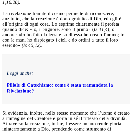
1,16.20).
La rivelazione tramite il cosmo permette di riconoscere,
anzitutto, che la creazione è dono gratuito di Dio, ed egli è
all’origine di ogni cosa. Lo esprime chiaramente il profeta
quando dice: «Io, il Signore, sono il primo» (
Is 41,4
); o
ancora: «Io ho fatto la terra e su di essa ho creato l’uomo; io
con le mani ho dispiegato i cieli e do ordini a tutto il loro
esercito»
(Is 45,12).
Leggi anche:
Pillole di Catechismo: come è stata tramandata la
Rivelazione?
Si evidenzia, inoltre, nello stesso momento che l’uomo è creato
a immagine del Creatore e porta in sé il riflesso della divinità.
Attraverso la creazione, infine, l’essere umano rende gloria
ininterrottamente a Dio, prendendo come strumento di