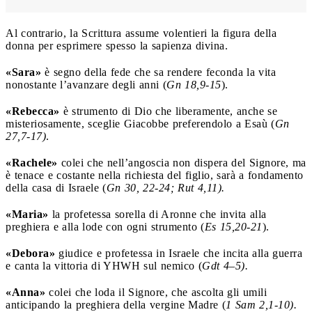
Al contrario, la Scrittura assume volentieri la figura della
donna per esprimere spesso la sapienza divina.
«Sara»
è segno della fede che sa rendere feconda la vita
nonostante l’avanzare degli anni (
Gn 18,9-15
).
«Rebecca»
è strumento di Dio che liberamente, anche se
misteriosamente, sceglie Giacobbe preferendolo a Esaù (
Gn
27,7-17)
.
«Rachele»
colei che nell’angoscia non dispera del Signore, ma
è tenace e costante nella richiesta del figlio, sarà a fondamento
della casa di Israele (
Gn 30, 22-24; Rut 4,11).
«Maria»
la profetessa sorella di Aronne che invita alla
preghiera e alla lode con ogni strumento (
Es 15,20-21
).
«Debora»
giudice e profetessa in Israele che incita alla guerra
e canta la vittoria di YHWH sul nemico (
Gdt 4–5).
«Anna»
colei che loda il Signore, che ascolta gli umili
anticipando la preghiera della vergine Madre (
1 Sam 2,1-10).