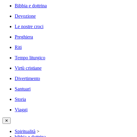
Bibbia e dottrina
Devozione
Le nostre croci
Preghiera
Riti
Tempo liturgico
Virtù cristiane
Divertimento
Santuari
Storia
Viaggi
✕
Spiritualità
>
bibbia e dottrina