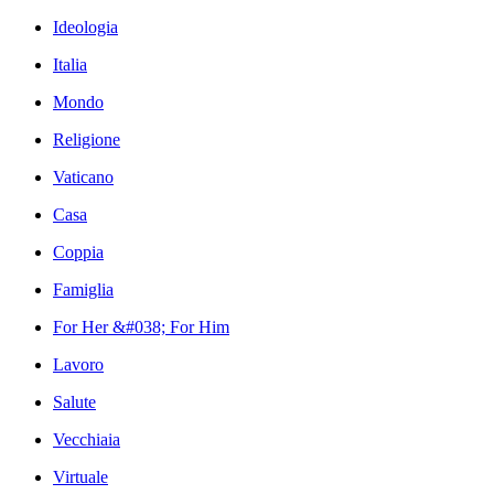
Ideologia
Italia
Mondo
Religione
Vaticano
Casa
Coppia
Famiglia
For Her &#038; For Him
Lavoro
Salute
Vecchiaia
Virtuale