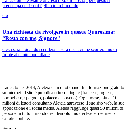
La Madonna è Madre di Gesù e Madre nostra, per questo si
preoccupa per i suoi figli in tutto il mondo
dio
Una richiesta da rivolgere in questa Quaresima:
“Resta con me, Signore”
Gesù sarà lì quando scenderà la sera e le lacrime scorreranno di
fronte alle lotte quotidiane
Lanciato nel 2013, Aleteia è un quotidiano di informazione gratuito
su internet. Il sito è pubblicato in sei lingue (francese, inglese,
portoghese, spagnolo, polacco e sloveno). Ogni mese, più di 10
milioni di lettori consultano Aleteia attraverso il suo sito web, la sua
applicazione e i social media. Aleteia raggiunge quasi 50 milioni di
persone in tutto il mondo, rendendolo uno dei leader dei media
cattolici online.
Sezioni