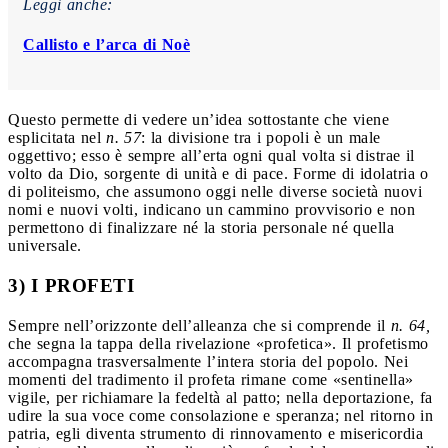
Leggi anche:
Callisto e l’arca di Noè
Questo permette di vedere un’idea sottostante che viene
esplicitata nel
n. 57
: la divisione tra i popoli è un male
oggettivo; esso è sempre all’erta ogni qual volta si distrae il
volto da Dio, sorgente di unità e di pace. Forme di idolatria o
di politeismo, che assumono oggi nelle diverse società nuovi
nomi e nuovi volti, indicano un cammino provvisorio e non
permettono di finalizzare né la storia personale né quella
universale.
3) I PROFETI
Sempre nell’orizzonte dell’alleanza che si comprende il
n. 64,
che segna la tappa della rivelazione «profetica». Il profetismo
accompagna trasversalmente l’intera storia del popolo. Nei
momenti del tradimento il profeta rimane come «sentinella»
vigile, per richiamare la fedeltà al patto; nella deportazione, fa
udire la sua voce come consolazione e speranza; nel ritorno in
patria, egli diventa strumento di rinnovamento e misericordia