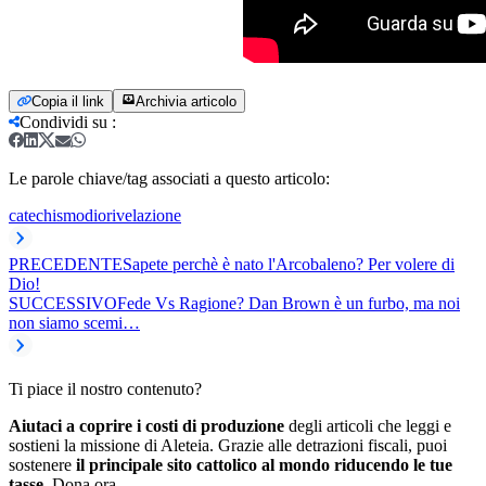
Copia il link
Archivia articolo
Condividi su
:
Le parole chiave/tag associati a questo articolo:
catechismo
dio
rivelazione
PRECEDENTE
Sapete perchè è nato l'Arcobaleno? Per volere di
Dio!
SUCCESSIVO
Fede Vs Ragione? Dan Brown è un furbo, ma noi
non siamo scemi…
Ti piace il nostro contenuto?
Aiutaci a coprire i costi di produzione
degli articoli che leggi e
sostieni la missione di Aleteia. Grazie alle detrazioni fiscali, puoi
sostenere
il principale sito cattolico al mondo riducendo le tue
tasse.
Dona ora.