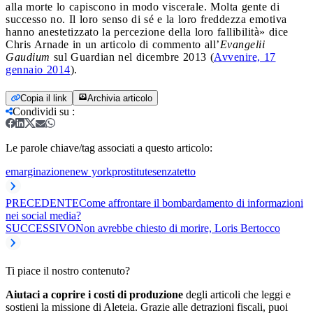
alla morte lo capiscono in modo viscerale. Molta gente di
successo no. Il loro senso di sé e la loro freddezza emotiva
hanno anestetizzato la percezione della loro fallibilità» dice
Chris Arnade in un articolo di commento all’
Evangelii
Gaudium
sul Guardian nel dicembre 2013 (
Avvenire, 17
gennaio 2014
).
Copia il link
Archivia articolo
Condividi su
:
Le parole chiave/tag associati a questo articolo:
emarginazione
new york
prostitute
senzatetto
PRECEDENTE
Come affrontare il bombardamento di informazioni
nei social media?
SUCCESSIVO
Non avrebbe chiesto di morire, Loris Bertocco
Ti piace il nostro contenuto?
Aiutaci a coprire i costi di produzione
degli articoli che leggi e
sostieni la missione di Aleteia. Grazie alle detrazioni fiscali, puoi