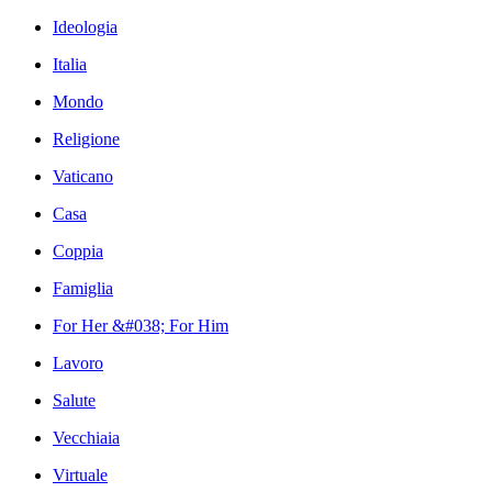
Ideologia
Italia
Mondo
Religione
Vaticano
Casa
Coppia
Famiglia
For Her &#038; For Him
Lavoro
Salute
Vecchiaia
Virtuale