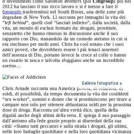
d’investimenti come
Salomon Brothers
(poi
Citigroup
) poi nel
2012 ha lasciato il suo ricco lavoro e si è messo a fare il
fotografo
trasferendosi nel South Bronx, una delle zone più
degradate di New York. Lì racconta per immagini la vita dei
“l
eft behind
“, quelli cioè “lasciati indietro”, dalla società, dalla
vita, un mondo di esclusi formato da: drogati, prostitute,
senzatetto che hanno rimesso in discussione anche il suo
rapporto con Dio, stanandolo da un comodo ateismo in cui si
era rinchiuso per molti anni. Chris ha così notato che i suoi
amici poveri, che dovrebbero essere i più tenaci assertori
dell’assenza di Dio, portano invece la croce al collo o hanno
un rosario in tasca e talvolta sfoggiano anche un incredibile
sorriso…
Galleria fotografica
Chris Arnade racconta una America povera, di relazioni, di
soldi, di possibilità, da tempo documenta la vita dei cosiddetti
“sex worker”, uomini e donne che si prostituiscono per tirare a
campare non solo per ottenere abbastanza soldi per la prossima
dose di droga. Racconta un’altra verità dice, quella della
dignità anche degli ultimi della terra. E spiega il suo passaggio
dall’ateismo alla fede grazie proprio ai diseredati della sua
città: «Siamo tutti peccatori e sulla strada i drogati, gli ultimi,
nelle loro battaglie quotidiane e nella loro quotidiana vicinanza