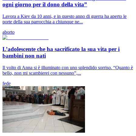
ogni giorno per il dono della vita”
Lavora a Kiev da 10 anni, e in questo anno di guerra ha aperto le
porte della sua parrocchia a chiunque ne...
aborto
L’adolescente che ha sacrificato la sua vita per i
bambini non nati
Il volto di Anna si è illuminato con uno splendido sorriso. “Quanto è
bello, non mi scambierei con nessuno”,...
fede