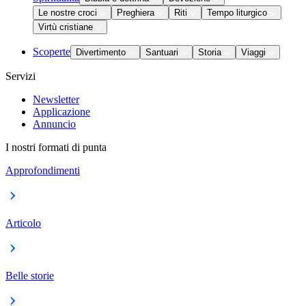
Le nostre croci
Preghiera
Riti
Tempo liturgico
Virtù cristiane
Scoperte
Divertimento
Santuari
Storia
Viaggi
Servizi
Newsletter
Applicazione
Annuncio
I nostri formati di punta
Approfondimenti
Articolo
Belle storie