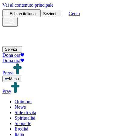
Vai al contenuto principale
Cerca
Edition
italiano
Sezioni
Servizi
Dona ora
Dona ora
Prega
Menu
Pray
Opinioni
News
Stile di vita
Spiritualità
Scoperte
Eredità
Italia