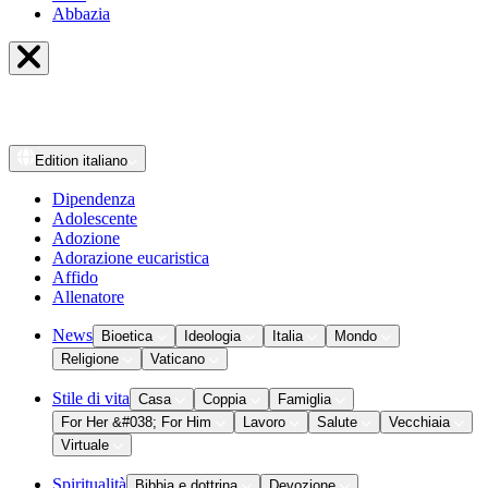
Abbazia
Edition
italiano
Dipendenza
Adolescente
Adozione
Adorazione eucaristica
Affido
Allenatore
News
Bioetica
Ideologia
Italia
Mondo
Religione
Vaticano
Stile di vita
Casa
Coppia
Famiglia
For Her &#038; For Him
Lavoro
Salute
Vecchiaia
Virtuale
Spiritualità
Bibbia e dottrina
Devozione