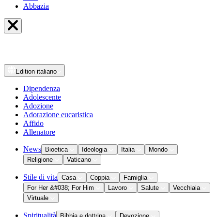
Abbazia
Edition
italiano
Dipendenza
Adolescente
Adozione
Adorazione eucaristica
Affido
Allenatore
News
Bioetica
Ideologia
Italia
Mondo
Religione
Vaticano
Stile di vita
Casa
Coppia
Famiglia
For Her &#038; For Him
Lavoro
Salute
Vecchiaia
Virtuale
Spiritualità
Bibbia e dottrina
Devozione