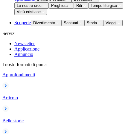
Le nostre croci
Preghiera
Riti
Tempo liturgico
Virtù cristiane
Scoperte
Divertimento
Santuari
Storia
Viaggi
Servizi
Newsletter
Applicazione
Annuncio
I nostri formati di punta
Approfondimenti
Articolo
Belle storie