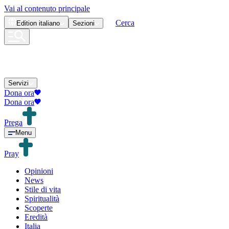
Vai al contenuto principale
Cerca
Edition
italiano
Sezioni
Servizi
Dona ora
Dona ora
Prega
Menu
Pray
Opinioni
News
Stile di vita
Spiritualità
Scoperte
Eredità
Italia