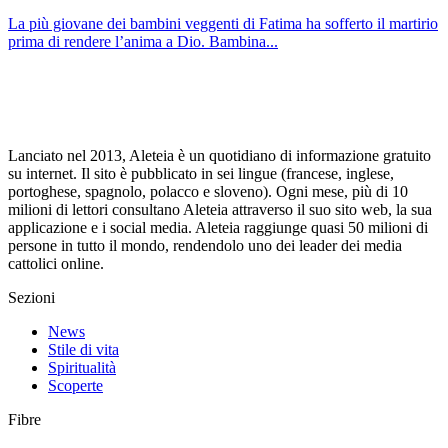
La più giovane dei bambini veggenti di Fatima ha sofferto il martirio
prima di rendere l’anima a Dio. Bambina...
Lanciato nel 2013, Aleteia è un quotidiano di informazione gratuito
su internet. Il sito è pubblicato in sei lingue (francese, inglese,
portoghese, spagnolo, polacco e sloveno). Ogni mese, più di 10
milioni di lettori consultano Aleteia attraverso il suo sito web, la sua
applicazione e i social media. Aleteia raggiunge quasi 50 milioni di
persone in tutto il mondo, rendendolo uno dei leader dei media
cattolici online.
Sezioni
News
Stile di vita
Spiritualità
Scoperte
Fibre