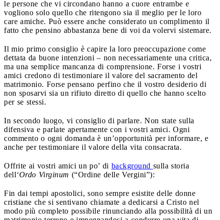
le persone che vi circondano hanno a cuore entrambe e
vogliono solo quello che ritengono sia il meglio per le loro
care amiche. Può essere anche considerato un complimento il
fatto che pensino abbastanza bene di voi da volervi sistemare.
Il mio primo consiglio è capire la loro preoccupazione come
dettata da buone intenzioni – non necessariamente una critica,
ma una semplice mancanza di comprensione. Forse i vostri
amici credono di testimoniare il valore del sacramento del
matrimonio. Forse pensano perfino che il vostro desiderio di
non sposarvi sia un rifiuto diretto di quello che hanno scelto
per se stessi.
In secondo luogo, vi consiglio di parlare. Non state sulla
difensiva e parlate apertamente con i vostri amici. Ogni
commento o ogni domanda è un’opportunità per informare, e
anche per testimoniare il valore della vita consacrata.
Offrite ai vostri amici un po’ di
background
sulla storia
dell
‘Ordo Virginum
(“Ordine delle Vergini”):
Fin dai tempi apostolici, sono sempre esistite delle donne
cristiane che si sentivano chiamate a dedicarsi a Cristo nel
modo più completo possibile rinunciando alla possibilità di un
matrimonio terreno e impegnandosi a condurre una vita di