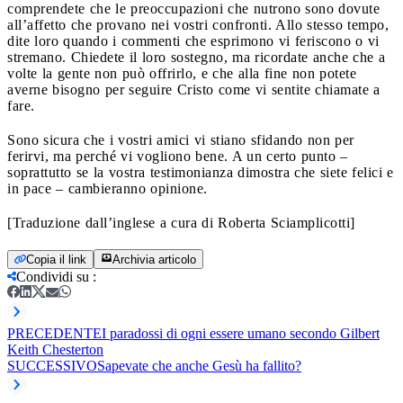
comprendete che le preoccupazioni che nutrono sono dovute
all’affetto che provano nei vostri confronti. Allo stesso tempo,
dite loro quando i commenti che esprimono vi feriscono o vi
stremano. Chiedete il loro sostegno, ma ricordate anche che a
volte la gente non può offrirlo, e che alla fine non potete
averne bisogno per seguire Cristo come vi sentite chiamate a
fare.
Sono sicura che i vostri amici vi stiano sfidando non per
ferirvi, ma perché vi vogliono bene. A un certo punto –
soprattutto se la vostra testimonianza dimostra che siete felici e
in pace – cambieranno opinione.
[Traduzione dall’inglese a cura di Roberta Sciamplicotti]
Copia il link
Archivia articolo
Condividi su
:
PRECEDENTE
I paradossi di ogni essere umano secondo Gilbert
Keith Chesterton
SUCCESSIVO
Sapevate che anche Gesù ha fallito?