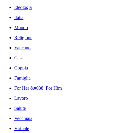
Ideologia
Italia
Mondo
Religione
Vaticano
Casa
Coppia
Famiglia
For Her &#038; For Him
Lavoro
Salute
Vecchiaia
Virtuale