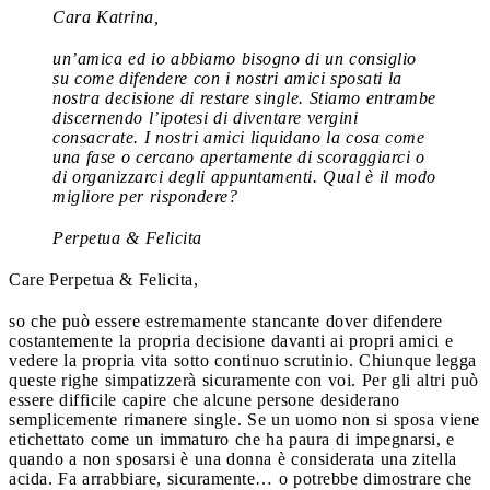
Cara Katrina,
un’amica ed io abbiamo bisogno di un consiglio
su come difendere con i nostri amici sposati la
nostra decisione di restare single. Stiamo entrambe
discernendo l’ipotesi di diventare vergini
consacrate. I nostri amici liquidano la cosa come
una fase o cercano apertamente di scoraggiarci o
di organizzarci degli appuntamenti. Qual è il modo
migliore per rispondere?
Perpetua & Felicita
Care Perpetua & Felicita,
so che può essere estremamente stancante dover difendere
costantemente la propria decisione davanti ai propri amici e
vedere la propria vita sotto continuo scrutinio. Chiunque legga
queste righe simpatizzerà sicuramente con voi. Per gli altri può
essere difficile capire che alcune persone desiderano
semplicemente rimanere single. Se un uomo non si sposa viene
etichettato come un immaturo che ha paura di impegnarsi, e
quando a non sposarsi è una donna è considerata una zitella
acida. Fa arrabbiare, sicuramente… o potrebbe dimostrare che