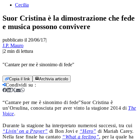
Cecilia
Suor Cristina è la dimostrazione che fede
e musica possono convivere
pubblicato il 20/06/17
|
J.P. Mauro
|
2
min di lettura
"Cantare per me è sinonimo di fede"
Copia il link
Archivia articolo
Condividi su
:
“Cantare per me è sinonimo di fede”
Suor Cristina è
un’Orsulina, conosciuta per aver vinto la stagione 2014 di
The
Voice
.
Durante la stagione ha interpretato numerosi successi, tra cui
“Livin’ on a Prayer”
di Bon Jovi e
“Hero”
di Mariah Carey.
Nella fase finale ha cantato
“What a feeling”
, per la quale ha