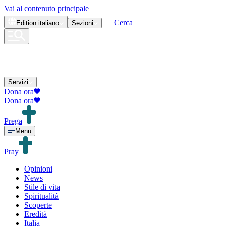
Vai al contenuto principale
Cerca
Edition
italiano
Sezioni
Servizi
Dona ora
Dona ora
Prega
Menu
Pray
Opinioni
News
Stile di vita
Spiritualità
Scoperte
Eredità
Italia