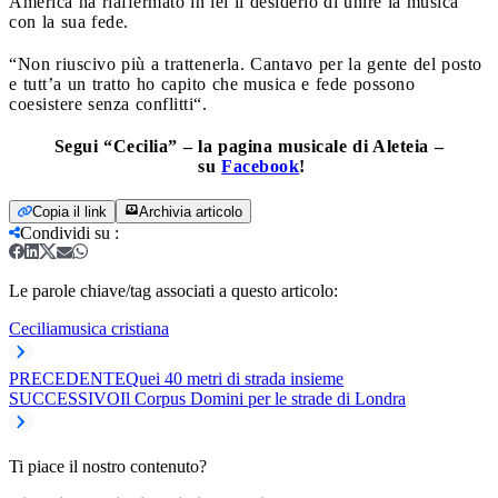
America ha riaffermato in lei il desiderio di unire la musica
con la sua fede.
“Non riuscivo più a trattenerla. Cantavo per la gente del posto
e tutt’a un tratto ho capito che musica e fede possono
coesistere senza conflitti
“.
Segui “Cecilia” – la pagina musicale di Aleteia –
su
Facebook
!
Copia il link
Archivia articolo
Condividi su
:
Le parole chiave/tag associati a questo articolo:
Cecilia
musica cristiana
PRECEDENTE
Quei 40 metri di strada insieme
SUCCESSIVO
Il Corpus Domini per le strade di Londra
Ti piace il nostro contenuto?