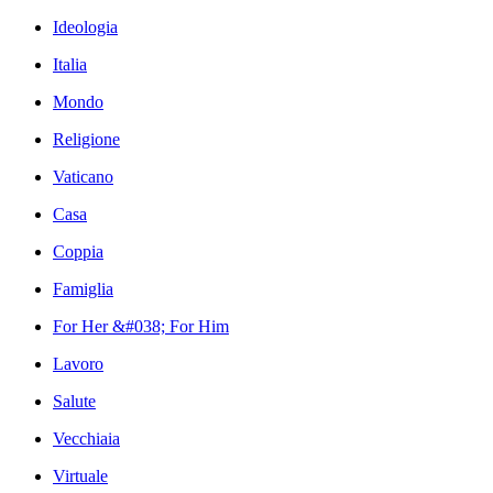
Ideologia
Italia
Mondo
Religione
Vaticano
Casa
Coppia
Famiglia
For Her &#038; For Him
Lavoro
Salute
Vecchiaia
Virtuale