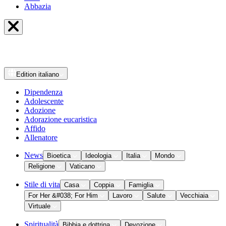
Abbazia
Edition
italiano
Dipendenza
Adolescente
Adozione
Adorazione eucaristica
Affido
Allenatore
News
Bioetica
Ideologia
Italia
Mondo
Religione
Vaticano
Stile di vita
Casa
Coppia
Famiglia
For Her &#038; For Him
Lavoro
Salute
Vecchiaia
Virtuale
Spiritualità
Bibbia e dottrina
Devozione