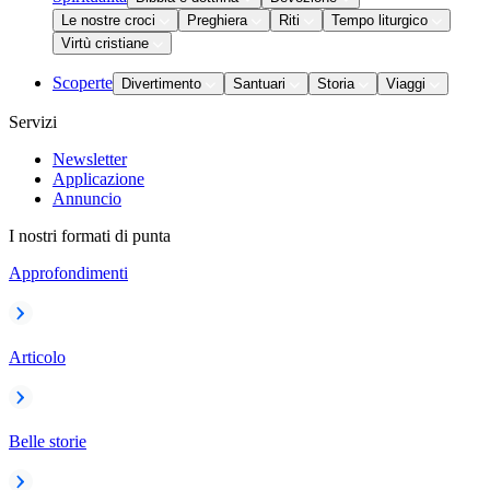
Le nostre croci
Preghiera
Riti
Tempo liturgico
Virtù cristiane
Scoperte
Divertimento
Santuari
Storia
Viaggi
Servizi
Newsletter
Applicazione
Annuncio
I nostri formati di punta
Approfondimenti
Articolo
Belle storie