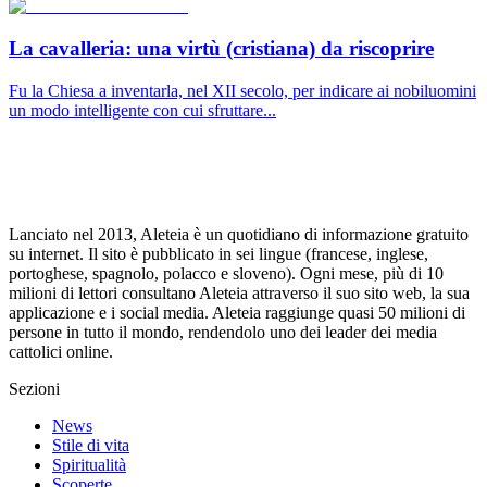
La cavalleria: una virtù (cristiana) da riscoprire
Fu la Chiesa a inventarla, nel XII secolo, per indicare ai nobiluomini
un modo intelligente con cui sfruttare...
Lanciato nel 2013, Aleteia è un quotidiano di informazione gratuito
su internet. Il sito è pubblicato in sei lingue (francese, inglese,
portoghese, spagnolo, polacco e sloveno). Ogni mese, più di 10
milioni di lettori consultano Aleteia attraverso il suo sito web, la sua
applicazione e i social media. Aleteia raggiunge quasi 50 milioni di
persone in tutto il mondo, rendendolo uno dei leader dei media
cattolici online.
Sezioni
News
Stile di vita
Spiritualità
Scoperte