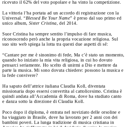
ricevuto il 62% del voto popolare e ha vinto la competizione
.
La vittoria l’ha portata ad un accordo di registrazione con la
Universal. “
Blessed Be Your Name
” è preso dal suo primo ed
unico album,
Sister Cristina
, del 2014.
Suor Cristina ha sempre sentito l’impulso di fare musica,
riconoscendo però anche la propria vocazione religiosa. Sul
suo sito web spiega la lotta tra questi due aspetti di sé:
“Cantare per me è sinonimo di fede, Ma c’è stato un momento,
quando ho iniziato la mia vita religiosa, in cui ho dovuto
pensarci seriamente. Ho scelto di unirmi a Dio e mettere da
parte la musica. Mi sono dovuta chiedere: possono la musica e
la fede convivere?
Ha saputo dell’attrice italiana Claudia Koll, diventata
missionaria dopo essersi convertita al cattolicesimo. Cristina è
quindi andata all’Accademia di Roma, dove ha studiato canto
e danza sotto la direzione di Claudia Koll.
Poco dopo il diploma, è entrata nel noviziato delle orsoline e
ha viaggiato in Brasile, dove ha lavorato per 2 anni con dei
bambini poveri. La lunga tradizione di musica cristiana in