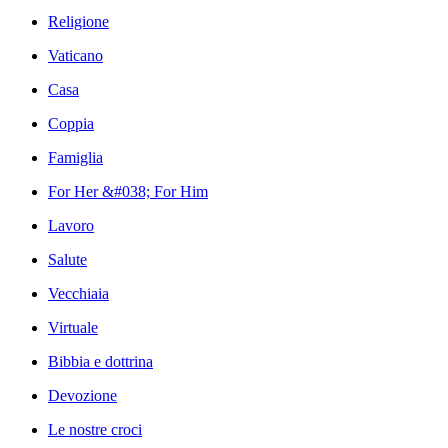
Religione
Vaticano
Casa
Coppia
Famiglia
For Her &#038; For Him
Lavoro
Salute
Vecchiaia
Virtuale
Bibbia e dottrina
Devozione
Le nostre croci