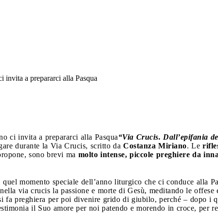
 invita a prepararci alla Pasqua
o ci invita a prepararci alla Pasqua
“Via Crucis. Dall’epifania de
egare durante la Via Crucis, scritto da
Costanza Miriano
. Le
rifle
a propone, sono brevi ma
molto intense, piccole preghiere da inna
, quel momento speciale dell’anno liturgico che ci conduce alla P
 nella via crucis la passione e morte di Gesù, meditando le offese 
 fa preghiera per poi divenire grido di giubilo, perché – dopo i q
testimonia il Suo amore per noi patendo e morendo in croce, per re