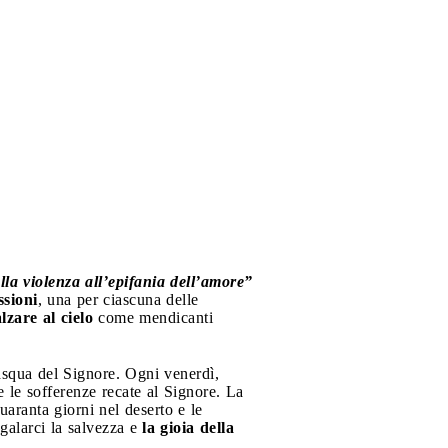
lla violenza all’epifania dell’amore”
ssioni
, una per ciascuna delle
lzare al cielo
come mendicanti
asqua del Signore. Ogni venerdì,
e le sofferenze recate al Signore. La
uaranta giorni nel deserto e le
galarci la salvezza e
la gioia della