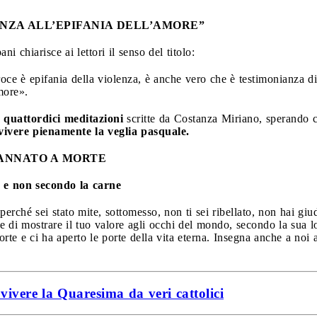
ENZA ALL’EPIFANIA DELL’AMORE”
 chiarisce ai lettori il senso del titolo:
roce è epifania della violenza, è anche vero che è testimonianza 
more».
e quattordici meditazioni
scritte da Costanza Miriano, sperando c
vivere pienamente la veglia pasquale.
DANNATO A MORTE
o e non secondo la carne
rché sei stato mite, sottomesso, non ti sei ribellato, non hai giud
one di mostrare il tuo valore agli occhi del mondo, secondo la sua 
rte e ci ha aperto le porte della vita eterna. Insegna anche a noi 
 vivere la Quaresima da veri cattolici