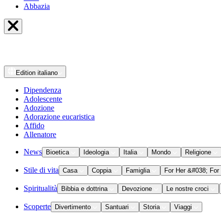
Abbazia
Edition
italiano
Dipendenza
Adolescente
Adozione
Adorazione eucaristica
Affido
Allenatore
News
Bioetica
Ideologia
Italia
Mondo
Religione
Stile di vita
Casa
Coppia
Famiglia
For Her &#038; For
Spiritualità
Bibbia e dottrina
Devozione
Le nostre croci
Scoperte
Divertimento
Santuari
Storia
Viaggi