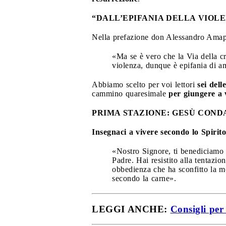
“DALL’EPIFANIA DELLA VIOL
Nella prefazione don Alessandro Amapani
«Ma se è vero che la Via della c
violenza, dunque è epifania di a
Abbiamo scelto per voi lettori
sei dell
cammino quaresimale
per giungere a 
PRIMA STAZIONE: GESÙ CON
Insegnaci a vivere secondo lo Spirit
«Nostro Signore, ti benediciamo pe
Padre. Hai resistito alla tentazi
obbedienza che ha sconfitto la mo
secondo la carne».
LEGGI ANCHE:
Consigli per