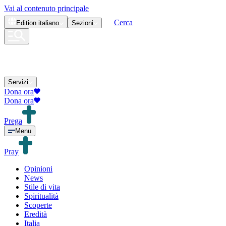
Vai al contenuto principale
Cerca
Edition
italiano
Sezioni
Servizi
Dona ora
Dona ora
Prega
Menu
Pray
Opinioni
News
Stile di vita
Spiritualità
Scoperte
Eredità
Italia