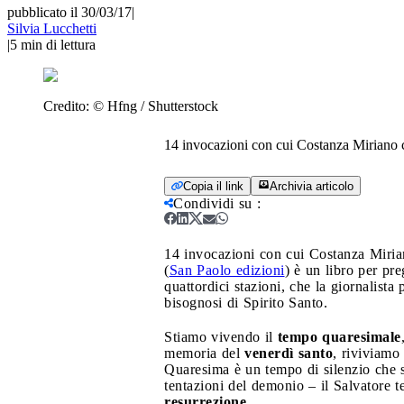
pubblicato il 30/03/17
|
Silvia Lucchetti
|
5
min di lettura
Credito:
© Hfng / Shutterstock
14 invocazioni con cui Costanza Miriano ci
Copia il link
Archivia articolo
Condividi su
:
14 invocazioni con cui Costanza Mirian
(
San Paolo edizioni
) è un libro per pr
quattordici stazioni, che la giornalist
bisognosi di Spirito Santo.
Stiamo vivendo il
tempo quaresimale
memoria del
venerdì santo
, riviviamo
Quaresima è un tempo di silenzio che si
tentazioni del demonio – il Salvatore 
resurrezione
.