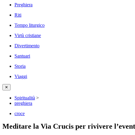
Preghiera
Riti
Tempo liturgico
Virtù cristiane
Divertimento
Santuari
Storia
Viaggi
✕
Spiritualità
>
preghiera
croce
Meditare la Via Crucis per rivivere l’even