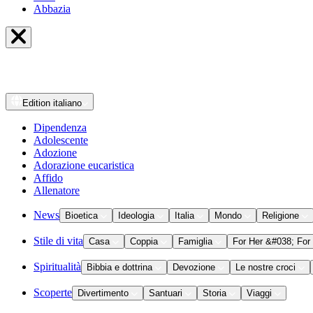
Abbazia
Edition
italiano
Dipendenza
Adolescente
Adozione
Adorazione eucaristica
Affido
Allenatore
News
Bioetica
Ideologia
Italia
Mondo
Religione
Stile di vita
Casa
Coppia
Famiglia
For Her &#038; For
Spiritualità
Bibbia e dottrina
Devozione
Le nostre croci
Scoperte
Divertimento
Santuari
Storia
Viaggi