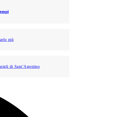
tempi
arlo più
nsigli di Sant’Agostino