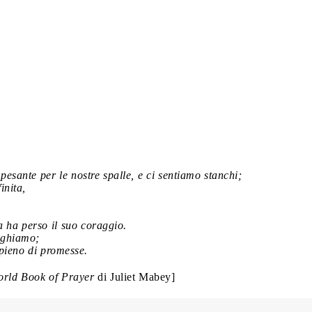
 pesante per le nostre spalle, e ci sentiamo stanchi;
inita,
a ha perso il suo coraggio.
reghiamo;
 pieno di promesse.
rld Book of Prayer
di Juliet Mabey]