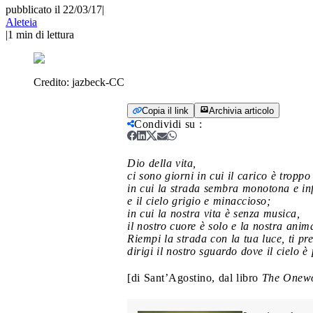
pubblicato il 22/03/17
|
Aleteia
|
1
min di lettura
Credito:
jazbeck-CC
Copia il link
Archivia articolo
Condividi su
:
Dio della vita,
ci sono giorni in cui il carico è troppo
in cui la strada sembra monotona e inf
e il cielo grigio e minaccioso;
in cui la nostra vita è senza musica,
il nostro cuore è solo e la nostra anim
Riempi la strada con la tua luce, ti p
dirigi il nostro sguardo dove il cielo è
[di Sant’Agostino, dal libro
The Onewo