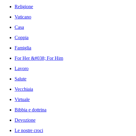
Religione
Vaticano
Casa
Coppia
Famiglia
For Her &#038; For Him
Lavoro
Salute
Vecchiaia
Virtuale
Bibbia e dottrina
Devozione
Le nostre croci