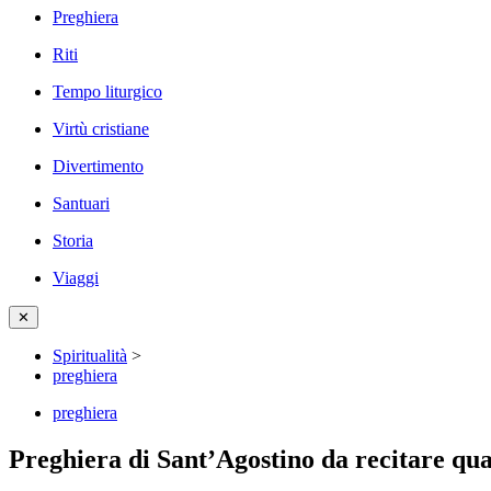
Preghiera
Riti
Tempo liturgico
Virtù cristiane
Divertimento
Santuari
Storia
Viaggi
✕
Spiritualità
>
preghiera
preghiera
Preghiera di Sant’Agostino da recitare qua