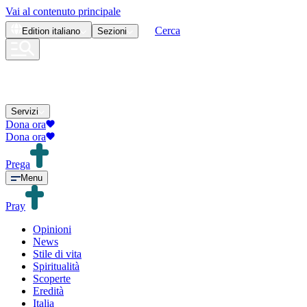
Vai al contenuto principale
Cerca
Edition
italiano
Sezioni
Servizi
Dona ora
Dona ora
Prega
Menu
Pray
Opinioni
News
Stile di vita
Spiritualità
Scoperte
Eredità
Italia