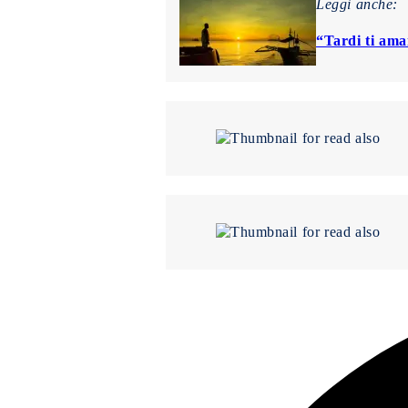
Leggi anche:
“Tardi ti amai