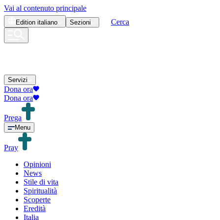
Vai al contenuto principale
Cerca
Edition
italiano
Sezioni
Servizi
Dona ora
Dona ora
Prega
Menu
Pray
Opinioni
News
Stile di vita
Spiritualità
Scoperte
Eredità
Italia