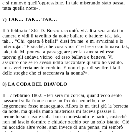
e si rinnovò quell’oppressione. In tale miserando stato passai
tutta quella notte».
7) TAK… TAK… TAK…
Il 5 febbraio 1862 D. Bosco raccontò: «L’altra sera andai in
camera e vidi il tavolino da notte ballare e battere: tak, tak,
tak… “Ohi, questa è bella!” dissi fra me, e mi avvicinai e lo
interrogai: “E sicchè, che cosa vuoi ?” ed esso continuava: tak,
tak, tak. Mi poneva a passeggiare per la camera ed esso
taceva; gli andava vicino, ed esso ballava e batteva. Vi
assicuro che se io avessi udito raccontare quanto ho veduto,
non avrei certamente creduto. E non ci par di sentire i fatti
delle streghe che ci raccontava la nonna?».
8) LA CODA DEL DIAVOLO
Il 17 febbraio 1862: «Ieri sera mi coricai, quand’ecco sento
passarmi sulla fronte come un freddo pennello, che
leggermente fosse maneggiato. Allora io mi tirai giù la berretta
da notte, ma quella mano misteriosa mi faceva passare il
pennello sul naso e sulla bocca molestando le narici, cosicchè
non mi lasciò dormire e chiuder occhio per un solo istante. Ciò
mi accadde altre volte, anzi invece di una penna, mi sembrò