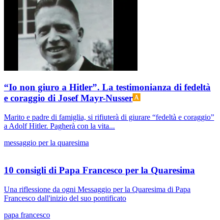
“Io non giuro a Hitler”. La testimonianza di fedeltà
e coraggio di Josef Mayr-Nusser
Marito e padre di famiglia, si rifiuterà di giurare “fedeltà e coraggio”
a Adolf Hitler. Pagherà con la vita...
messaggio per la quaresima
10 consigli di Papa Francesco per la Quaresima
Una riflessione da ogni Messaggio per la Quaresima di Papa
Francesco dall'inizio del suo pontificato
papa francesco