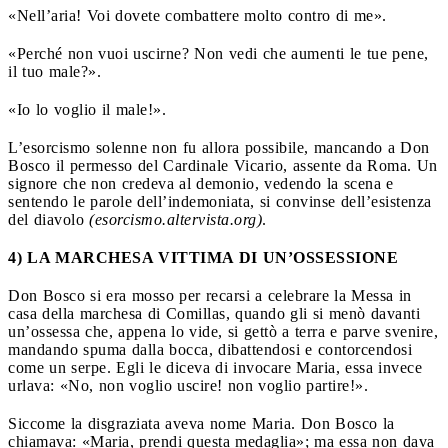
«Nell’aria! Voi dovete combattere molto contro di me».
«Perché non vuoi uscirne? Non vedi che aumenti le tue pene,
il tuo male?».
«Io lo voglio il male!».
L’esorcismo solenne non fu allora possibile, mancando a Don
Bosco il permesso del Cardinale Vicario, assente da Roma. Un
signore che non credeva al demonio, vedendo la scena e
sentendo le parole dell’indemoniata, si convinse dell’esistenza
del diavolo
(esorcismo.altervista.org)
.
4) LA MARCHESA VITTIMA DI UN’OSSESSIONE
Don Bosco si era mosso per recarsi a celebrare la Messa in
casa della marchesa di Comillas, quando gli si menò davanti
un’ossessa che, appena lo vide, si gettò a terra e parve svenire,
mandando spuma dalla bocca, dibattendosi e contorcendosi
come un serpe. Egli le diceva di invocare Maria, essa invece
urlava: «No, non voglio uscire! non voglio partire!».
Siccome la disgraziata aveva nome Maria. Don Bosco la
chiamava: «Maria, prendi questa medaglia»; ma essa non dava