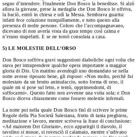
segno d’intendere. Finalmente Don Bosco la benedisse. Si alzò
allora la giovane, prese la medaglia che Don Bosco le offriva,
la baciò, entrò in chiesa e udì la Messa. Sembrava guarita:
infatti fece colazione tranquillamente, e tutto questo alla
presenza di molte persone. Coloro che l’accompagnavano,
dicevano di non averla vista da gran tempo così calma e
n’erano stupefatti. E se ne tornò consolata a casa.
5) LE MOLESTIE DELL’ORSO
Don Bosco soffriva gravi suggestioni diaboliche ogni volta che
stava per intraprendere qualche opera importante a maggior
gloria di Dio. Un mattino avendogli uno domandato se nella
notte avesse riposato bene, gli rispose: «Non molto, perchè fui
molestato da un brutto animalaccio, sotto forma di orso, il
quale mi si pose sul letto, e tentò, opprimendomi, di
soffocarmi». Questo fatto non avvenne una volta sola; e Don
Bosco diceva chiaramente come fossero molestie infernali.
La notte poi nella quale Don Bosco finì di scrivere le prime
Regole della Pia Società Salesiana, frutto di tanta preghiera,
meditazione e lavoro, mentre scriveva la frase di conclusione:
«Ad maiorem Dei Gloriam», ecco apparirgli il diavolo, il
tavolino si mosse, si rovesciò il calamaio, mentre s’udivano