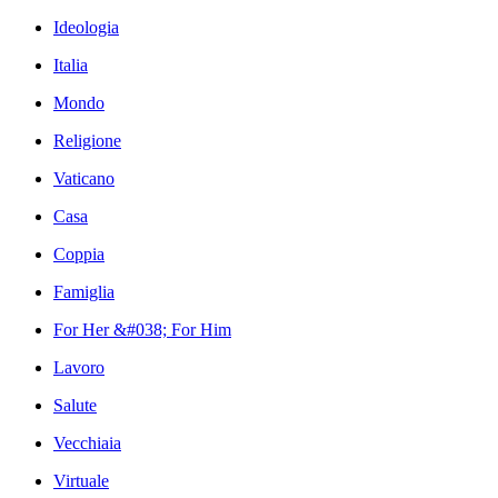
Ideologia
Italia
Mondo
Religione
Vaticano
Casa
Coppia
Famiglia
For Her &#038; For Him
Lavoro
Salute
Vecchiaia
Virtuale