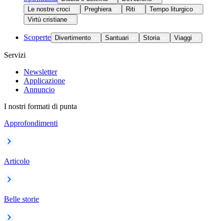
Le nostre croci
Preghiera
Riti
Tempo liturgico
Virtù cristiane
Scoperte
Divertimento
Santuari
Storia
Viaggi
Servizi
Newsletter
Applicazione
Annuncio
I nostri formati di punta
Approfondimenti
Articolo
Belle storie