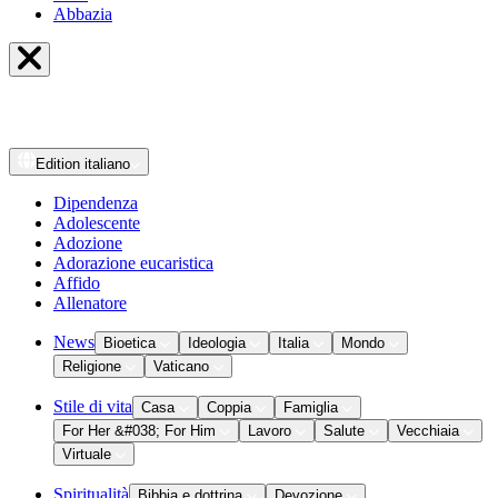
Abbazia
Edition
italiano
Dipendenza
Adolescente
Adozione
Adorazione eucaristica
Affido
Allenatore
News
Bioetica
Ideologia
Italia
Mondo
Religione
Vaticano
Stile di vita
Casa
Coppia
Famiglia
For Her &#038; For Him
Lavoro
Salute
Vecchiaia
Virtuale
Spiritualità
Bibbia e dottrina
Devozione