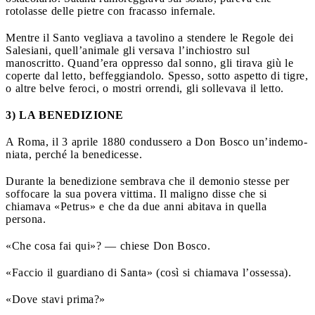
rotolasse delle pietre con fracasso infernale.
Mentre il Santo vegliava a tavolino a stendere le Regole dei
Salesiani, quell’animale gli versava l’inchiostro sul
manoscritto. Quand’era oppresso dal sonno, gli tirava giù le
coperte dal letto, beffeggiandolo. Spesso, sotto aspetto di tigre,
o altre belve feroci, o mostri orrendi, gli sollevava il letto.
3) LA BENEDIZIONE
A Roma, il 3 aprile 1880 condussero a Don Bosco un’indemo­
niata, perché la benedicesse.
Durante la benedizione sembrava che il demonio stesse per
soffocare la sua povera vittima. Il maligno disse che si
chiamava «Petrus» e che da due anni abitava in quella
persona.
«Che cosa fai qui»? — chiese Don Bosco.
«Faccio il guardiano di Santa» (così si chiamava l’ossessa).
«Dove stavi prima?»