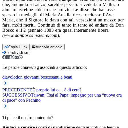
che, andando a Lanzo, sarebbe passato a vederla a Mathi, o
almeno avrebbe chiesto sue notizie. Le disse che baciasse
spesso la medaglia di Maria Ausiliatrice e recitasse l’Ave
Maria, che il Signore le dava con tali vessazioni un mezzo per
farsi molti meriti. Continuò di tanto in tanto ad andare da Don
Bosco e il 2 gennaio 1883 era quasi interamente libera
(www.donboscoinsieme.com
).
Copia il link
Archivia articolo
Condividi su
:
Le parole chiave/tag associati a questo articolo:
diavolo
don giovanni bosco
santi e beati
PRECEDENTE
È proprio lui o… è di cera?
SUCCESSIVO
Taiwan, Tsai al Papa: impegno per una “nuova era
di pace” con Pechino
Ti piace il nostro contenuto?
Aiutaci a coprire i costi di produzione
degli articoli che leggi e