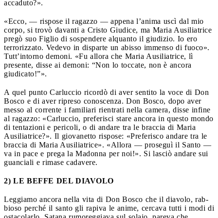
accaduto?».
«Ecco, — rispose il ragazzo — appena l’anima uscì dal mio
corpo, si trovò davanti a Cristo Giudice, ma Maria Ausiliatrice
pregò suo Figlio di sospendere alquanto il giudizio. Io ero
terrorizzato. Vedevo in disparte un abisso immenso di fuoco».
Tutt’intorno demoni. «Fu allora che Maria Ausiliatrice, lì
presente, disse ai demoni: “Non lo toccate, non è ancora
giudicato!”».
A quel punto Carluccio ricordò di aver sentito la voce di Don
Bosco e di aver ripreso conoscenza. Don Bosco, dopo aver
messo al corrente i familiari rientrati nella camera, disse infine
al ragazzo: «Carluccio, preferisci stare ancora in questo mondo
di tentazioni e pericoli, o di andare tra le braccia di Maria
Ausiliatrice?». Il giovanetto rispose: «Preferisco andare tra le
braccia di Maria Ausiliatrice». «Allora — proseguì il Santo —
va in pace e prega la Madonna per noi!». Si lasciò andare sui
guanciali e rimase cadavere.
2) LE BEFFE DEL DIAVOLO
Leggiamo ancora nella vita di Don Bosco che il diavolo, rab­
bioso perché il santo gli rapiva le anime, cercava tutti i modi di
ostacolarlo. Satana rumoreggiava sul solaio, pareva che