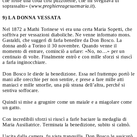
che fosse una coda così puzzolente, che mi svegliava di
soprassalto» (
www.preghiereagesuemaria.it
).
9) LA DONNA VESSATA
Nel 1872 a Mathi Torinese vi era una certa Maria Sopetti, che
soffriva per vessazioni diaboliche. Ne venne informato mons.
Gastaldi, che suggerì di farla benedire da Don Bosco. La
donna andò a Torino il 30 novembre. Quando venne il
momento di entrare, cominciò a urlare: «No, no…» per un
centinaio di volte. Finalmente entrò e con mille sforzi si riuscì
a farla inginocchiare.
Don Bosco le diede la benedizione. Essa nel frattempo portò le
mani alle orecchie per non sentire, e prese a fare mille atti
maniaci e mille smorfie, una più strana dell’altra, perché si
sentiva soffocare.
Quindi si mise a grugnire come un maiale e a miagolare come
un gatto.
Con incredibili sforzi si riuscì a farle baciare la medaglia di
Maria Ausiliatrice. Terminata la benedizione, subito si calmò.
Uscita dalla camera, fu vista tranquilla. Don Bosco le assicurò