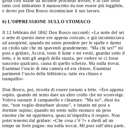
grida così strane da incutere profondo terrore; e in fine restò
tutto così imbrattato il manoscritto da non essere più leggibile,
e dover poi Don Bosco ricominciare il suo lavoro.
6) L’OPPRESSIONE SULLO STOMACO
Il 12 febbraio del 1862 Don Bosco raccontò: «La notte del sei
o sette di questo mese ero appena coricato, e già incominciava
ad assopirmi, quando mi sento prendere per le spalle e darmi
un crollo tale che mi spaventò grandemente. “Ma chi sei?” mi
posi a gridare, Accesi, tosto il lume e mi vestii, guardai sotto il
letto, e in tutti gli angoli della stanza, per vedere se ci fosse
nascosto qualcuno, causa di quello scherzo. Ma nulla trovai.
Esaminai l’uscio di mia camera ed era chiuso. Esaminai
parimenti l’uscio della biblioteca; tutto era chiuso e
tranquillo».
Don Bosco, poi, ricorda di essere tornato a letto. «Ero appena
sopito. quando mi sento dare un altro crollo che mi sconvolge.
Voleva suonare il campanello e chiamare. “Ma no”, dissi tra
me, “non voglio disturbare alcuno”, e intanto mi posi a
dormire supino; quando mi sento sullo stomaco un peso
enorme che mi opprimeva, quasi m’impediva il respiro. Non
potei tenermi dal gridare: «Che cosa c’è`?» e diedi ad un
tempo un forte pugno: ma nulla toccai. Mi posi sull’altra parte,