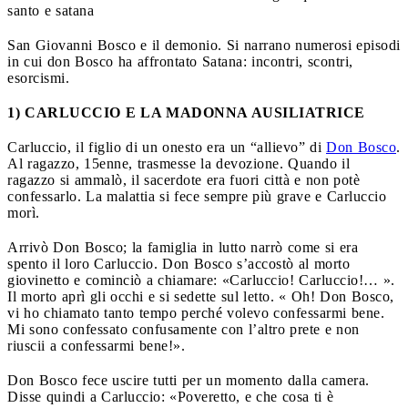
santo e satana
San Giovanni Bosco e il demonio. Si narrano numerosi episodi
in cui don Bosco ha affrontato Satana: incontri, scontri,
esorcismi.
1) CARLUCCIO E LA MADONNA AUSILIATRICE
Carluccio, il figlio di un onesto era un “allievo” di
Don Bosco
.
Al ragazzo, 15enne, trasmesse la devozione. Quando il
ragazzo si ammalò, il sacerdote era fuori città e non potè
confessarlo. La malattia si fece sempre più grave e Carluccio
morì.
Arrivò Don Bosco; la famiglia in lutto narrò come si era
spento il loro Carluccio. Don Bosco s’accostò al morto
giovinetto e cominciò a chiamare: «Carluccio! Carluccio!… ».
Il morto aprì gli occhi e si sedette sul letto. « Oh! Don Bosco,
vi ho chiamato tanto tempo perché volevo confessarmi bene.
Mi sono confessato confusamente con l’altro prete e non
riuscii a confessarmi bene!».
Don Bosco fece uscire tutti per un momento dalla camera.
Disse quindi a Carluccio: «Poveretto, e che cosa ti è