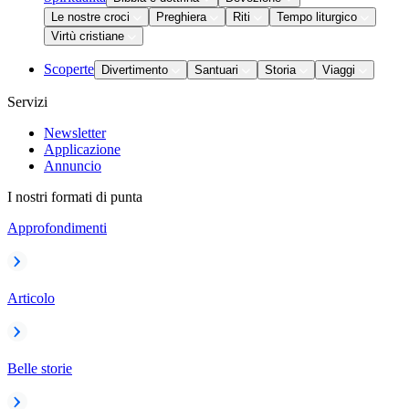
Le nostre croci
Preghiera
Riti
Tempo liturgico
Virtù cristiane
Scoperte
Divertimento
Santuari
Storia
Viaggi
Servizi
Newsletter
Applicazione
Annuncio
I nostri formati di punta
Approfondimenti
Articolo
Belle storie