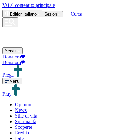
Vai al contenuto principale
Cerca
Edition
italiano
Sezioni
Servizi
Dona ora
Dona ora
Prega
Menu
Pray
Opinioni
News
Stile di vita
Spiritualità
Scoperte
Eredità
Italia