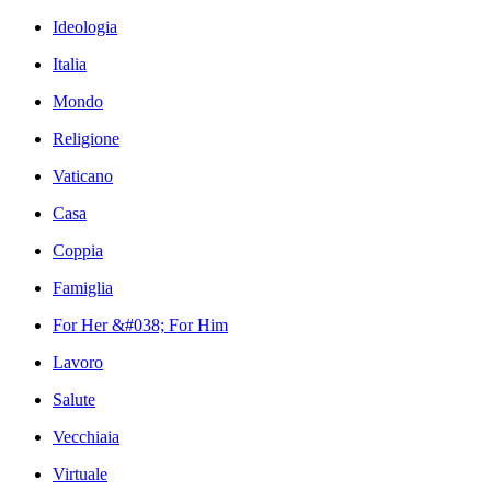
Ideologia
Italia
Mondo
Religione
Vaticano
Casa
Coppia
Famiglia
For Her &#038; For Him
Lavoro
Salute
Vecchiaia
Virtuale