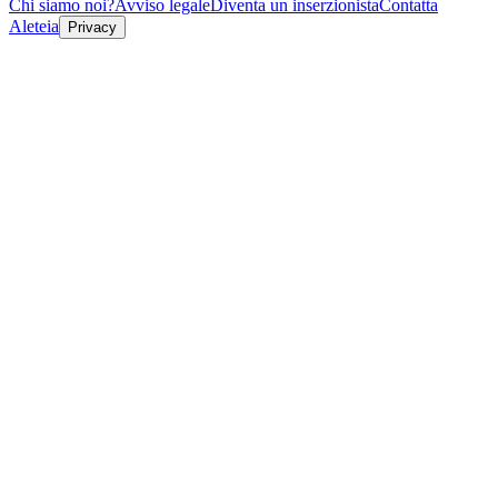
Chi siamo noi?
Avviso legale
Diventa un inserzionista
Contatta
Aleteia
Privacy