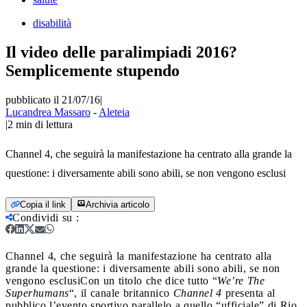
disabilità
Il video delle paralimpiadi 2016?
Semplicemente stupendo
pubblicato il 21/07/16
|
Lucandrea Massaro
-
Aleteia
|
2
min di lettura
Channel 4, che seguirà la manifestazione ha centrato alla grande la
questione: i diversamente abili sono abili, se non vengono esclusi
Copia il link
Archivia articolo
Condividi su
:
Channel 4, che seguirà la manifestazione ha centrato alla
grande la questione: i diversamente abili sono abili, se non
vengono esclusi
Con un titolo che dice tutto “
We’re The
Superhumans
“, il canale britannico
Channel 4
presenta al
pubblico l’evento sportivo parallelo a quello “ufficiale” di Rio