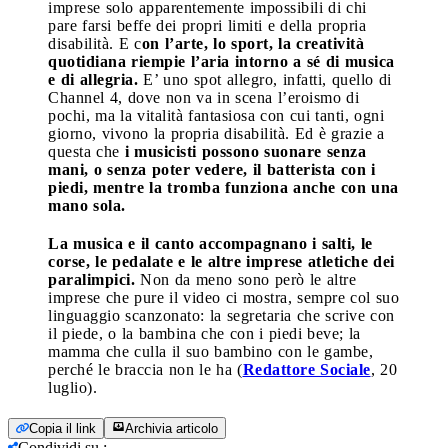
imprese solo apparentemente impossibili di chi
pare farsi beffe dei propri limiti e della propria
disabilità. E c
on l’arte, lo sport, la creatività
quotidiana riempie l’aria intorno a sé di musica
e di allegria.
E’ uno spot allegro, infatti, quello di
Channel 4, dove non va in scena l’eroismo di
pochi, ma la vitalità fantasiosa con cui tanti, ogni
giorno, vivono la propria disabilità. Ed è grazie a
questa che
i musicisti possono suonare senza
mani, o senza poter vedere, il batterista con i
piedi, mentre la tromba funziona anche con una
mano sola.
La musica e il canto accompagnano i salti, le
corse, le pedalate e le altre imprese atletiche dei
paralimpici.
Non da meno sono però le altre
imprese che pure il video ci mostra, sempre col suo
linguaggio scanzonato: la segretaria che scrive con
il piede, o la bambina che con i piedi beve; la
mamma che culla il suo bambino con le gambe,
perché le braccia non le ha (
Redattore Sociale
, 20
luglio).
Copia il link
Archivia articolo
Condividi su
: