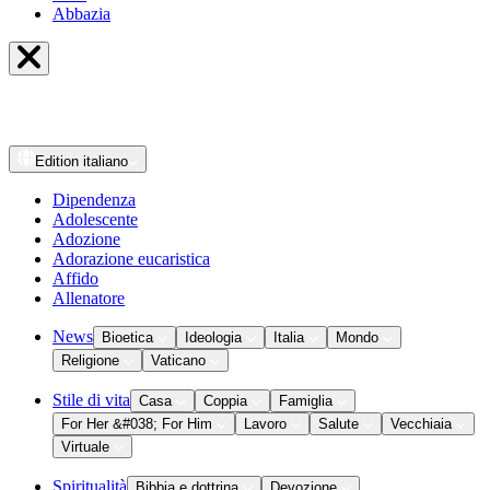
Abbazia
Edition
italiano
Dipendenza
Adolescente
Adozione
Adorazione eucaristica
Affido
Allenatore
News
Bioetica
Ideologia
Italia
Mondo
Religione
Vaticano
Stile di vita
Casa
Coppia
Famiglia
For Her &#038; For Him
Lavoro
Salute
Vecchiaia
Virtuale
Spiritualità
Bibbia e dottrina
Devozione