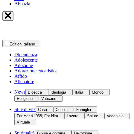
Abbazia
Edition
italiano
Dipendenza
Adolescente
Adozione
Adorazione eucaristica
Affido
Allenatore
News
Bioetica
Ideologia
Italia
Mondo
Religione
Vaticano
Stile di vita
Casa
Coppia
Famiglia
For Her &#038; For Him
Lavoro
Salute
Vecchiaia
Virtuale
Spiritualità
Bibbia e dottrina
Devozione