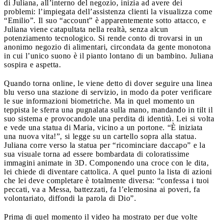
di Juliana, all’interno del negozio, inizia ad avere dei
problemi: l’impiegata dell’assistenza clienti la visualizza come
“Emilio”. Il suo “account” è apparentemente sotto attacco, e
Juliana viene catapultata nella realtà, senza alcun
potenziamento tecnologico. Si rende conto di trovarsi in un
anonimo negozio di alimentari, circondata da gente monotona
in cui l’unico suono è il pianto lontano di un bambino. Juliana
sospira e aspetta.
Quando torna online, le viene detto di dover seguire una linea
blu verso una stazione di servizio, in modo da poter verificare
le sue informazioni biometriche. Ma in quel momento un
teppista le sferra una pugnalata sulla mano, mandando in tilt il
suo sistema e provocandole una perdita di identità. Lei si volta
e vede una statua di Maria, vicino a un portone. “È iniziata
una nuova vita!”, si legge su un cartello sopra alla statua.
Juliana corre verso la statua per “ricominciare daccapo” e la
sua visuale torna ad essere bombardata di coloratissime
immagini animate in 3D. Componendo una croce con le dita,
lei chiede di diventare cattolica. A quel punto la lista di azioni
che lei deve completare è totalmente diversa: “confessa i tuoi
peccati, va a Messa, battezzati, fa l’elemosina ai poveri, fa
volontariato, diffondi la parola di Dio”.
Prima di quel momento il video ha mostrato per due volte