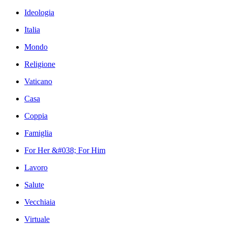
Ideologia
Italia
Mondo
Religione
Vaticano
Casa
Coppia
Famiglia
For Her &#038; For Him
Lavoro
Salute
Vecchiaia
Virtuale