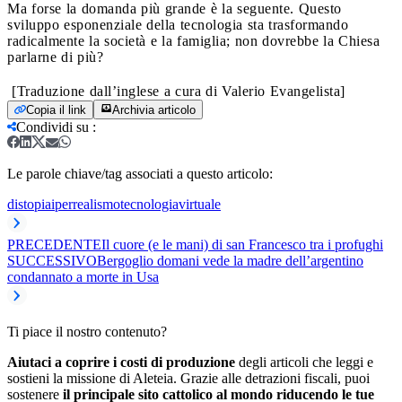
Ma forse la domanda più grande è la seguente. Questo
sviluppo esponenziale della tecnologia sta trasformando
radicalmente la società e la famiglia; non dovrebbe la Chiesa
parlarne di più?
[Traduzione dall’inglese a cura di Valerio Evangelista]
Copia il link
Archivia articolo
Condividi su
:
Le parole chiave/tag associati a questo articolo:
distopia
iperrealismo
tecnologia
virtuale
PRECEDENTE
Il cuore (e le mani) di san Francesco tra i profughi
SUCCESSIVO
Bergoglio domani vede la madre dell’argentino
condannato a morte in Usa
Ti piace il nostro contenuto?
Aiutaci a coprire i costi di produzione
degli articoli che leggi e
sostieni la missione di Aleteia. Grazie alle detrazioni fiscali, puoi
sostenere
il principale sito cattolico al mondo riducendo le tue