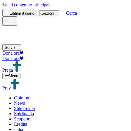
Vai al contenuto principale
Cerca
Edition
italiano
Sezioni
Servizi
Dona ora
Dona ora
Prega
Menu
Pray
Opinioni
News
Stile di vita
Spiritualità
Scoperte
Eredità
Italia