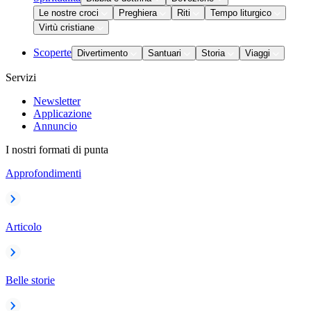
Le nostre croci
Preghiera
Riti
Tempo liturgico
Virtù cristiane
Scoperte
Divertimento
Santuari
Storia
Viaggi
Servizi
Newsletter
Applicazione
Annuncio
I nostri formati di punta
Approfondimenti
Articolo
Belle storie