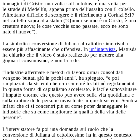
immagini di Cristo: una volta sull’autobus, e una volta per
le strade di Medellín, appena prima dell’assalto con il coltello.
Altrettanto difficile da scorgere è il riferimento a Corinzi 5:17
nel cartello sopra alla statua (“Quindi se uno è in Cristo, è una
creatura nuova; le cose vecchie sono passate, ecco ne sono
nate di nuove”).
La simbolica conversione di Juliana al cattolicesimo risulta
essere più affascinante che offensiva. In
un’intervista
, Matusda
ha chiarito che il video è stato realizzato per mettere alla
gogna il consumismo, e non la fede:
“Industrie affermate e metodi di lavoro ormai consolidati
vengono buttati giù in pochi anni”, ha spiegato, “e poi
rimpiazzati da sistemi che non sono né testati né regolamentati.
In questa forma di capitalismo accelerato, è facile sottovalutare
l’impatto enorme che questo può avere sulla vita quotidiana e
sulla routine delle persone invischiate in questi sistemi. Sembra
infatti che ci si concentri più su come poter danneggiare le
industrie che su come migliorare la qualità della vita delle
persone”.
L’intervistatore fa poi una domanda sul ruolo che la
conversione di Juliana al cattolicesimo ha in questo contesto.