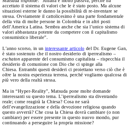
Matsuda risponde: “Juliana è molto passiva, perché ha
accettato il sistema di valori che le è stato posto. Ma alcune
situazioni esterne le danno la possibilità di re-inventare se
stessa. Ovviamente il cattolicesimo è una parte fondamentale
della vita di molte persone in Colombia e in altri posti
dell’America Latina. Sembra anche che sia l’unico sistema di
valori abbastanza potente da competere con il capitalismo
consumistico liberale”.
L’anno scorso, in un
interessante articolo
del Dr. Eugene Gan,
è stato sostenuto che il nostro desiderio di iperrealismo –
eschaton
apparente del consumismo capitalista – rispecchia il
desiderio di comunione con Dio che ci spinge alla
Chiesa. Entrambi questi desideri ci proiettano verso ciò che è
oltre
la nostra esperienza terrena, perché vogliamo qualcosa di
più
vero della realtà stessa.
Ma in “Hyper-Reality”, Matsuda pone molte domande
interessanti su questo tema. L’iperrealismo sta diventando
reale; come reagirà la Chiesa? Cosa ne sarà
dell’evangelizzazione e della devozione religiosa quando
questo avverrà? Che cosa la Chiesa dovrà cambiare (o non
cambiare) per essere presente in questo nuovo mondo, pur
continuando a perseguire la propria missione?