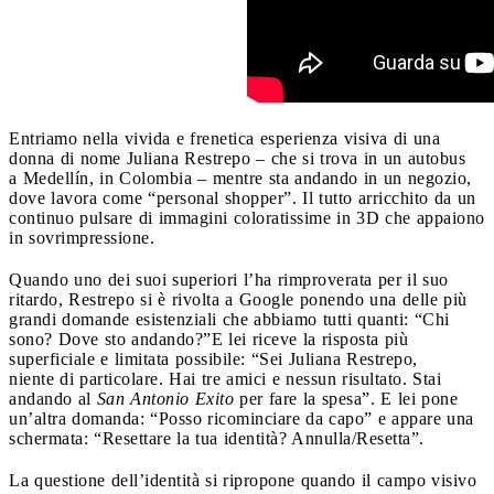
Entriamo nella vivida e frenetica esperienza visiva di una
donna di nome Juliana Restrepo – che si trova in un autobus
a Medellín, in Colombia – mentre sta andando in un negozio,
dove lavora come “personal shopper”. Il tutto arricchito da un
continuo pulsare di immagini coloratissime in 3D che appaiono
in sovrimpressione.
Quando uno dei suoi superiori l’ha rimproverata per il suo
ritardo, Restrepo si è rivolta a Google ponendo una delle più
grandi domande esistenziali che abbiamo tutti quanti: “Chi
sono? Dove sto andando?”E lei riceve la risposta più
superficiale e limitata possibile: “Sei Juliana Restrepo,
niente di particolare. Hai tre amici e nessun risultato. Stai
andando al
San Antonio Exito
per fare la spesa”. E lei pone
un’altra domanda: “Posso ricominciare da capo” e appare una
schermata: “Resettare la tua identità? Annulla/Resetta”.
La questione dell’identità si ripropone quando il campo visivo