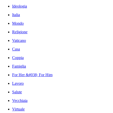
Ideologia
Italia
Mondo
Religione
Vaticano
Casa
Coppia
Famiglia
For Her &#038; For Him
Lavoro
Salute
Vecchiaia
Virtuale