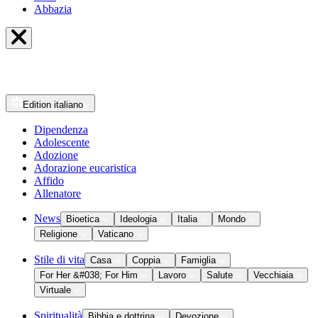
Abbazia
Edition
italiano
Dipendenza
Adolescente
Adozione
Adorazione eucaristica
Affido
Allenatore
News
Bioetica
Ideologia
Italia
Mondo
Religione
Vaticano
Stile di vita
Casa
Coppia
Famiglia
For Her &#038; For Him
Lavoro
Salute
Vecchiaia
Virtuale
Spiritualità
Bibbia e dottrina
Devozione