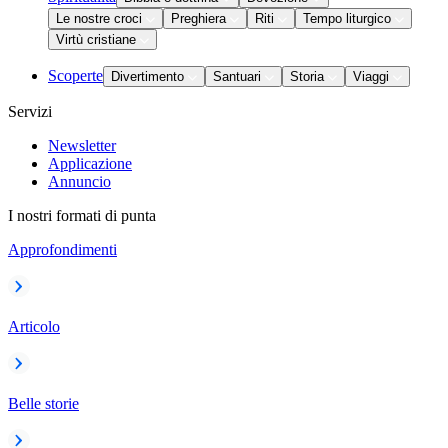
Le nostre croci
Preghiera
Riti
Tempo liturgico
Virtù cristiane
Scoperte
Divertimento
Santuari
Storia
Viaggi
Servizi
Newsletter
Applicazione
Annuncio
I nostri formati di punta
Approfondimenti
Articolo
Belle storie