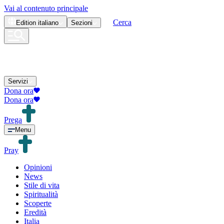
Vai al contenuto principale
Cerca
Edition
italiano
Sezioni
Servizi
Dona ora
Dona ora
Prega
Menu
Pray
Opinioni
News
Stile di vita
Spiritualità
Scoperte
Eredità
Italia