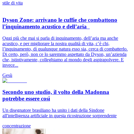
stile di vita
Dyson Zone: arrivano le cuffie che combattono
l’inquinamento acustico e dell’aria
Oggi più che mai si parla di inquinamento, dell’aria ma anche
acustico, e per migliorare la nostra qualità di vita, c’è chi,
l’inquinamento, di qualunque natura esso sia, cerca di combatterlo.
Di certo, però, non ce lo saremmo aspettato da Dyson, un’azienda
che, istintivamente, colleghiamo al mondo degli aspirapolvere. E
invece...
Gesù
Secondo uno studio, il volto della Madonna
potrebbe essere così
Un disegnatore brasiliano ha unito i dati della Sindone
all'intelligenza artificiale in questa ricostruzione sorprendente
concentrazione