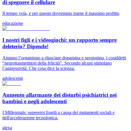
di spegnere il cellulare
Il tempo vola, e per questo dovremmo trarne il massimo profitto
educazione
I nostri figli e i videogiochi: un rapporto sempre
deleterio? Dipende!
Aiutano l’organismo a rilasciare dopamina e serotonina, i cosiddetti
“neurotrasmettitori della felicità”. Secondo alcuni stimolano
l’aggressività. Che cosa dice la scienza.
adolescenti
Aumento allarmante dei disturbi psichiatrici nei
bambini e negli adolescenti
I Millennials: supereroi fragili a causa dei mutamenti sociali e
dell'accelerazione tecnologica.
alexa