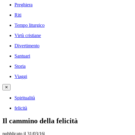
Preghiera
Riti
Tempo liturgico
Virtù cristiane
Divertimento
Santuari
Storia
Viaggi
✕
Spiritualità
felicità
Il cammino della felicità
pubblicato il 31/03/16
|