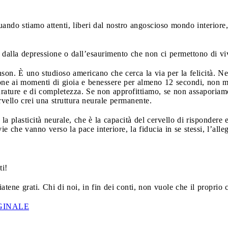
uando stiamo attenti, liberi dal nostro angoscioso mondo interio
 dalla depressione o dall’esaurimento che non ci permettono di viv
n. È uno studioso americano che cerca la via per la felicità. Ne
one ai momenti di gioia e benessere per almeno 12 secondi, non
urature e di completezza. Se non approfittiamo, se non assaporiam
rvello crei una struttura neurale permanente.
a plasticità neurale, che è la capacità del cervello di rispondere 
 che vanno verso la pace interiore, la fiducia in se stessi, l’allegr
ti!
atene grati. Chi di noi, in fin dei conti, non vuole che il proprio c
GINALE