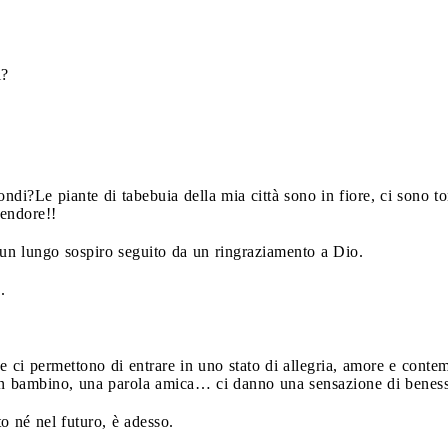
i?
condi?
Le piante di tabebuia della mia città sono in fiore, ci sono 
lendore!!
un lungo sospiro seguito da un ringraziamento a Dio.
.
 ci permettono di entrare in uno stato di allegria, amore e conte
 un bambino, una parola amica… ci danno una sensazione di beness
 né nel futuro, è adesso.