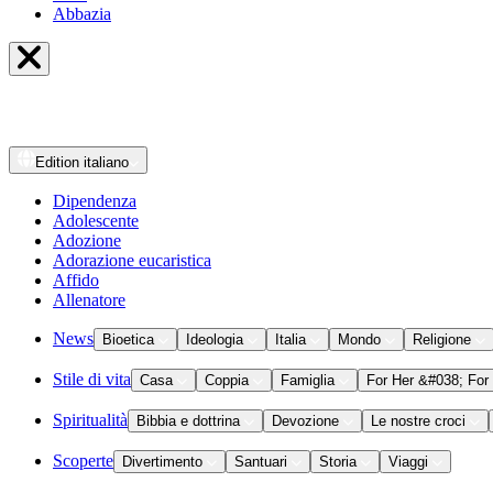
Abbazia
Edition
italiano
Dipendenza
Adolescente
Adozione
Adorazione eucaristica
Affido
Allenatore
News
Bioetica
Ideologia
Italia
Mondo
Religione
Stile di vita
Casa
Coppia
Famiglia
For Her &#038; For
Spiritualità
Bibbia e dottrina
Devozione
Le nostre croci
Scoperte
Divertimento
Santuari
Storia
Viaggi