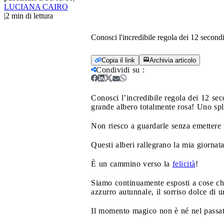
LUCIANA CAIRO
|
2
min di lettura
Conosci l'incredibile regola dei 12 second
Copia il link
Archivia articolo
Condividi su
:
Conosci l’incredibile regola dei 12 se
grande albero totalmente rosa! Uno sp
Non riesco a guardarle senza emettere 
Questi alberi rallegrano la mia giornata
È un cammino verso la
felicità
!
Siamo continuamente esposti a cose che
azzurro autunnale, il sorriso dolce di
Il momento magico non è né nel passato