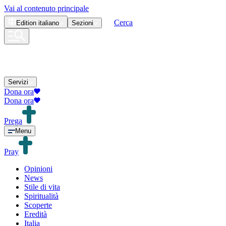
Vai al contenuto principale
Cerca
Edition
italiano
Sezioni
Servizi
Dona ora
Dona ora
Prega
Menu
Pray
Opinioni
News
Stile di vita
Spiritualità
Scoperte
Eredità
Italia