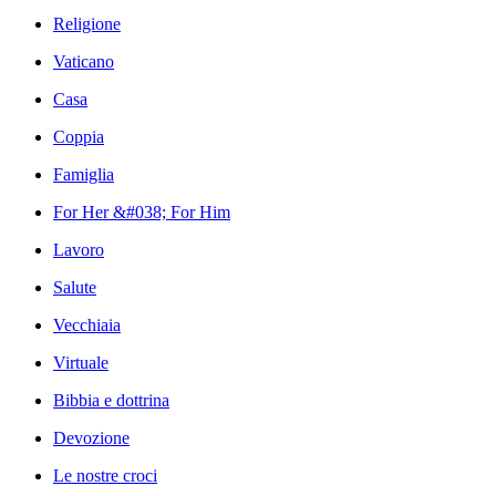
Religione
Vaticano
Casa
Coppia
Famiglia
For Her &#038; For Him
Lavoro
Salute
Vecchiaia
Virtuale
Bibbia e dottrina
Devozione
Le nostre croci