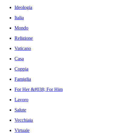
Ideologia
Italia
Mondo
Religione
Vaticano
Casa
Coppia
Famiglia
For Her &#038; For Him
Lavoro
Salute
Vecchiaia
Virtuale