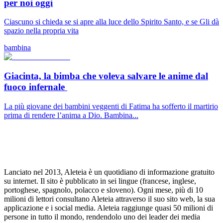
per noi oggi
Ciascuno si chieda se si apre alla luce dello Spirito Santo, e se Gli dà
spazio nella propria vita
bambina
Giacinta, la bimba che voleva salvare le anime dal
fuoco infernale
La più giovane dei bambini veggenti di Fatima ha sofferto il martirio
prima di rendere l’anima a Dio. Bambina...
Lanciato nel 2013, Aleteia è un quotidiano di informazione gratuito
su internet. Il sito è pubblicato in sei lingue (francese, inglese,
portoghese, spagnolo, polacco e sloveno). Ogni mese, più di 10
milioni di lettori consultano Aleteia attraverso il suo sito web, la sua
applicazione e i social media. Aleteia raggiunge quasi 50 milioni di
persone in tutto il mondo, rendendolo uno dei leader dei media