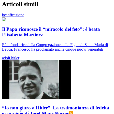
Articoli simili
beatificazione
Il Papa riconosce il “miracolo del feto”: è beata
Elisabetta Martinez
E’ la fondatrice della Congregazione delle Figlie di Santa Maria di
Leuca. Francesco ha proclamato anche cinque nuovi venerabili
adolf hitler
“Io non giuro a Hitler”. La testimonianza di fedeltà
e coraggio di Josef Mayr-Nusser