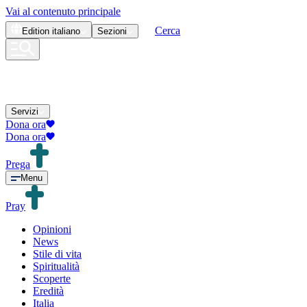
Vai al contenuto principale
Cerca
Edition
italiano
Sezioni
Servizi
Dona ora
Dona ora
Prega
Menu
Pray
Opinioni
News
Stile di vita
Spiritualità
Scoperte
Eredità
Italia