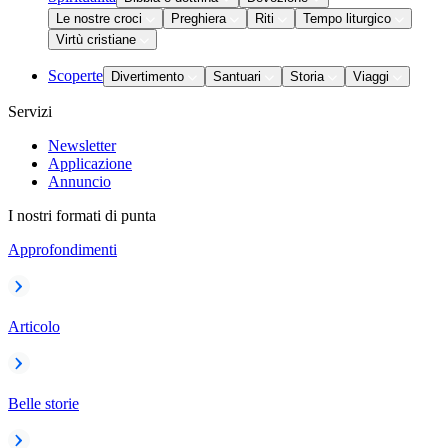
Le nostre croci
Preghiera
Riti
Tempo liturgico
Virtù cristiane
Scoperte
Divertimento
Santuari
Storia
Viaggi
Servizi
Newsletter
Applicazione
Annuncio
I nostri formati di punta
Approfondimenti
Articolo
Belle storie