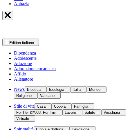
Abbazia
Edition
italiano
Dipendenza
Adolescente
Adozione
Adorazione eucaristica
Affido
Allenatore
News
Bioetica
Ideologia
Italia
Mondo
Religione
Vaticano
Stile di vita
Casa
Coppia
Famiglia
For Her &#038; For Him
Lavoro
Salute
Vecchiaia
Virtuale
Spiritualità
Bibbia e dottrina
Devozione