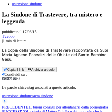
ostensione sindone
La Sindone di Trastevere, tra mistero e
leggenda
pubblicato il 17/06/15
|
Tv2000
|
1
min di lettura
La copia della Sindone di Trastevere raccontata da Suor
Maria Agnese Pascalizi delle Oblate del Santo Bambino
Gesù.
Copia il link
Archivia articolo
Condividi su
:
Le parole chiave/tag associati a questo articolo:
ostensione sindone
sacra sindone
PRECEDENTE
11 buoni consigli per allontanarsi dalla pornografia
SUCCESSIVO
La storia di Matteo Colella e del miracolo che ha