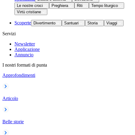
Le nostre croci
Preghiera
Riti
Tempo liturgico
Virtù cristiane
Scoperte
Divertimento
Santuari
Storia
Viaggi
Servizi
Newsletter
Applicazione
Annuncio
I nostri formati di punta
Approfondimenti
Articolo
Belle storie