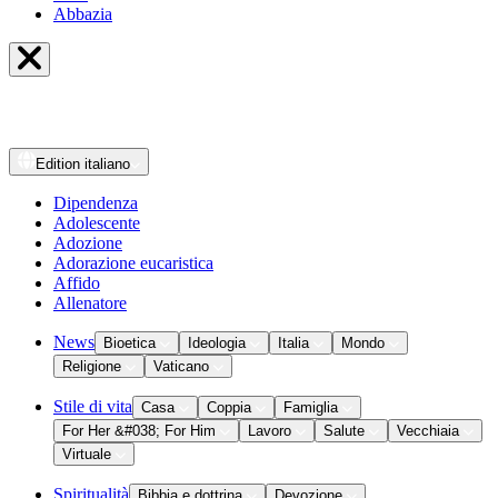
Abbazia
Edition
italiano
Dipendenza
Adolescente
Adozione
Adorazione eucaristica
Affido
Allenatore
News
Bioetica
Ideologia
Italia
Mondo
Religione
Vaticano
Stile di vita
Casa
Coppia
Famiglia
For Her &#038; For Him
Lavoro
Salute
Vecchiaia
Virtuale
Spiritualità
Bibbia e dottrina
Devozione