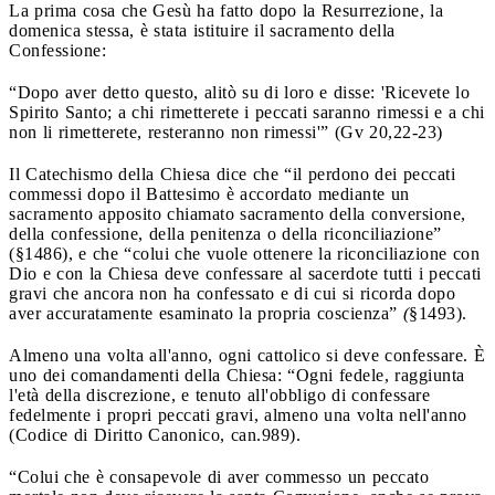
La prima cosa che Gesù ha fatto dopo la Resurrezione, la
domenica stessa, è stata istituire il sacramento della
Confessione:
“Dopo aver detto questo, alitò su di loro e disse: 'Ricevete lo
Spirito Santo; a chi rimetterete i peccati saranno rimessi e a chi
non li rimetterete, resteranno non rimessi'” (Gv 20,22-23)
Il Catechismo della Chiesa dice che “il perdono dei peccati
commessi dopo il Battesimo è accordato mediante un
sacramento apposito chiamato sacramento della conversione,
della confessione, della penitenza o della riconciliazione”
(§1486), e che “colui che vuole ottenere la riconciliazione con
Dio e con la Chiesa deve confessare al sacerdote tutti i peccati
gravi che ancora non ha confessato e di cui si ricorda dopo
aver accuratamente esaminato la propria coscienza”
(
§1493).
Almeno una volta all'anno, ogni cattolico si deve confessare. È
uno dei comandamenti della Chiesa: “Ogni fedele, raggiunta
l'età della discrezione, e tenuto all'obbligo di confessare
fedelmente i propri peccati gravi, almeno una volta nell'anno
(Codice di Diritto Canonico, can.989).
“Colui che è consapevole di aver commesso un peccato