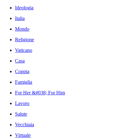
Ideologia
Italia
Mondo
Religione
Vaticano
Casa
Coppia
Famiglia
For Her &#038; For Him
Lavoro
Salute
Vecchiaia
Virtuale