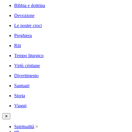
Bibbia e dottrina
Devozione
Le nostre croci
Preghiera
Riti
Tempo liturgico
Virtù cristiane
Divertimento
Santuari
Storia
Viaggi
✕
Spiritualità
>
riti