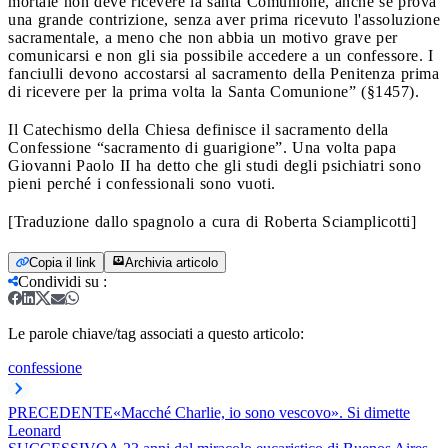
mortale non deve ricevere la santa Comunione, anche se prova
una grande contrizione, senza aver prima ricevuto l'assoluzione
sacramentale, a meno che non abbia un motivo grave per
comunicarsi e non gli sia possibile accedere a un confessore. I
fanciulli devono accostarsi al sacramento della Penitenza prima
di ricevere per la prima volta la Santa Comunione” (§1457).
Il Catechismo della Chiesa definisce il sacramento della
Confessione “sacramento di guarigione”. Una volta papa
Giovanni Paolo II ha detto che gli studi degli psichiatri sono
pieni perché i confessionali sono vuoti.
[Traduzione dallo spagnolo a cura di Roberta Sciamplicotti]
Copia il link
Archivia articolo
Condividi su
:
Le parole chiave/tag associati a questo articolo:
confessione
PRECEDENTE
«Macché Charlie, io sono vescovo». Si dimette
Leonard