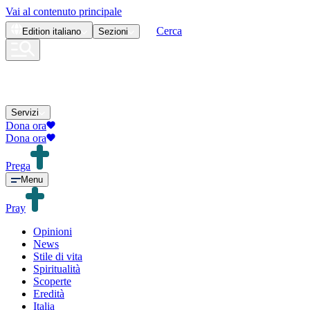
Vai al contenuto principale
Cerca
Edition
italiano
Sezioni
Servizi
Dona ora
Dona ora
Prega
Menu
Pray
Opinioni
News
Stile di vita
Spiritualità
Scoperte
Eredità
Italia