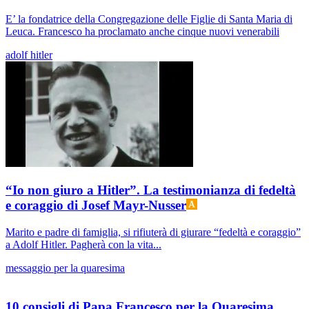
E’ la fondatrice della Congregazione delle Figlie di Santa Maria di
Leuca. Francesco ha proclamato anche cinque nuovi venerabili
adolf hitler
“Io non giuro a Hitler”. La testimonianza di fedeltà
e coraggio di Josef Mayr-Nusser
Marito e padre di famiglia, si rifiuterà di giurare “fedeltà e coraggio”
a Adolf Hitler. Pagherà con la vita...
messaggio per la quaresima
10 consigli di Papa Francesco per la Quaresima