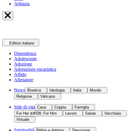
Abbazia
Edition
italiano
Dipendenza
Adolescente
Adozione
Adorazione eucaristica
Affido
Allenatore
News
Bioetica
Ideologia
Italia
Mondo
Religione
Vaticano
Stile di vita
Casa
Coppia
Famiglia
For Her &#038; For Him
Lavoro
Salute
Vecchiaia
Virtuale
Spiritualità
Bibbia e dottrina
Devozione