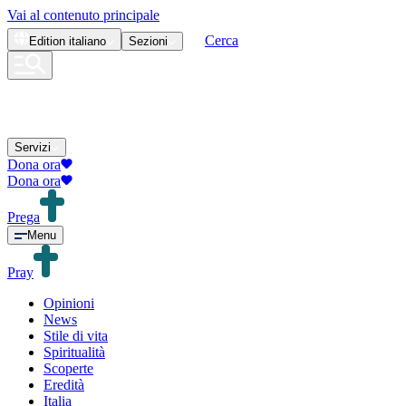
Vai al contenuto principale
Cerca
Edition
italiano
Sezioni
Servizi
Dona ora
Dona ora
Prega
Menu
Pray
Opinioni
News
Stile di vita
Spiritualità
Scoperte
Eredità
Italia