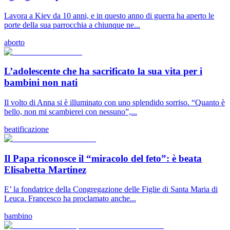
Lavora a Kiev da 10 anni, e in questo anno di guerra ha aperto le
porte della sua parrocchia a chiunque ne...
aborto
L’adolescente che ha sacrificato la sua vita per i
bambini non nati
Il volto di Anna si è illuminato con uno splendido sorriso. “Quanto è
bello, non mi scambierei con nessuno”,...
beatificazione
Il Papa riconosce il “miracolo del feto”: è beata
Elisabetta Martinez
E’ la fondatrice della Congregazione delle Figlie di Santa Maria di
Leuca. Francesco ha proclamato anche...
bambino