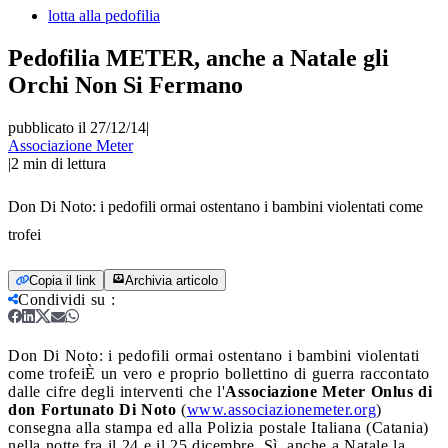
lotta alla pedofilia
Pedofilia METER, anche a Natale gli
Orchi Non Si Fermano
pubblicato il 27/12/14
|
Associazione Meter
|
2
min di lettura
Don Di Noto: i pedofili ormai ostentano i bambini violentati come
trofei
Copia il link
Archivia articolo
Condividi su
:
Don Di Noto: i pedofili ormai ostentano i bambini violentati
come trofei
È un vero e proprio bollettino di guerra raccontato
dalle cifre degli interventi che l'
Associazione Meter Onlus di
don Fortunato Di Noto
(
www.associazionemeter.org
)
consegna alla stampa ed alla Polizia postale Italiana (Catania)
nella notte fra il 24 e il 25 dicembre. Sì, anche a Natale la