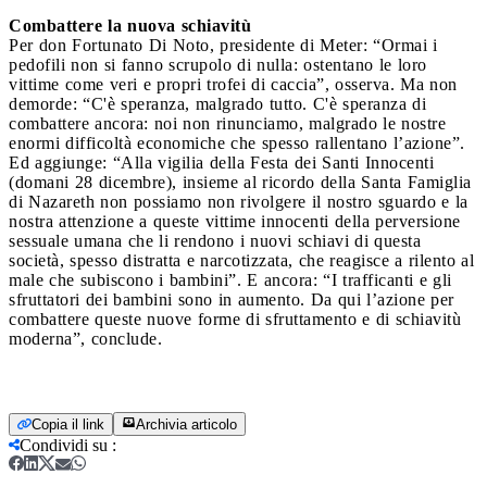
Combattere la nuova schiavitù
Per don Fortunato Di Noto, presidente di Meter: “Ormai i
pedofili non si fanno scrupolo di nulla: ostentano le loro
vittime come veri e propri trofei di caccia”, osserva. Ma non
demorde: “C'è speranza, malgrado tutto. C'è speranza di
combattere ancora: noi non rinunciamo, malgrado le nostre
enormi difficoltà economiche che spesso rallentano l’azione”.
Ed aggiunge: “Alla vigilia della Festa dei Santi Innocenti
(domani 28 dicembre), insieme al ricordo della Santa Famiglia
di Nazareth non possiamo non rivolgere il nostro sguardo e la
nostra attenzione a queste vittime innocenti della perversione
sessuale umana che li rendono i nuovi schiavi di questa
società, spesso distratta e narcotizzata, che reagisce a rilento al
male che subiscono i bambini”. E ancora: “I trafficanti e gli
sfruttatori dei bambini sono in aumento. Da qui l’azione per
combattere queste nuove forme di sfruttamento e di schiavitù
moderna”, conclude.
Copia il link
Archivia articolo
Condividi su
: