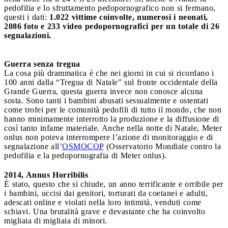
pedofilia e lo sfruttamento pedopornografico non si fermano,
questi i dati:
1.022 vittime coinvolte, numerosi i neonati,
2086 foto e 233 video pedopornografici per un totale di 26
segnalazioni.
Guerra senza tregua
La cosa più drammatica è che nei giorni in cui si ricordano i
100 anni dalla “Tregua di Natale” sul fronte occidentale della
Grande Guerra, questa guerra invece non conosce alcuna
sosta. Sono tanti i bambini abusati sessualmente e ostentati
come trofei per le comunità pedofili di tutto il mondo, che non
hanno minimamente interrotto la produzione e la diffusione di
così tanto infame materiale. Anche nella notte di Natale, Meter
onlus non poteva interrompere l’azione di monitoraggio e di
segnalazione all’
OSMOCOP
(Osservatorio Mondiale contro la
pedofilia e la pedopornografia di Meter onlus).
2014, Annus Horribilis
È stato, questo che si chiude, un anno terrificante e orribile per
i bambini, uccisi dai genitori, torturati da coetanei e adulti,
adescati online e violati nella loro intimità, venduti come
schiavi. Una brutalità grave e devastante che ha coinvolto
migliaia di migliaia di minori.