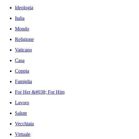
Ideologia
Italia
Mondo
Religione
Vaticano
Casa
Coppia
Famiglia
For Her &#038; For Him
Lavoro
Salute
Vecchiaia
Virtuale