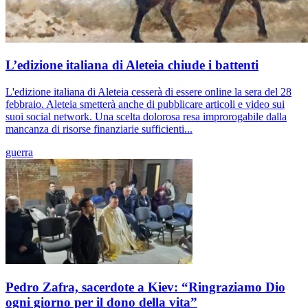
L’edizione italiana di Aleteia chiude i battenti
L'edizione italiana di Aleteia cesserà di essere online la sera del 28
febbraio. Aleteia smetterà anche di pubblicare articoli e video sui
suoi social network. Una scelta dolorosa resa improrogabile dalla
mancanza di risorse finanziarie sufficienti...
guerra
Pedro Zafra, sacerdote a Kiev: “Ringraziamo Dio
ogni giorno per il dono della vita”