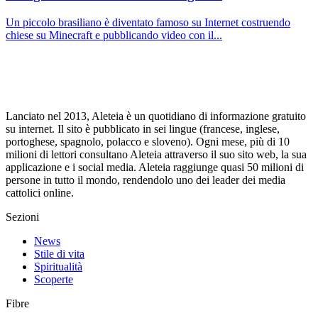
Un piccolo brasiliano è diventato famoso su Internet costruendo
chiese su Minecraft e pubblicando video con il...
Lanciato nel 2013, Aleteia è un quotidiano di informazione gratuito
su internet. Il sito è pubblicato in sei lingue (francese, inglese,
portoghese, spagnolo, polacco e sloveno). Ogni mese, più di 10
milioni di lettori consultano Aleteia attraverso il suo sito web, la sua
applicazione e i social media. Aleteia raggiunge quasi 50 milioni di
persone in tutto il mondo, rendendolo uno dei leader dei media
cattolici online.
Sezioni
News
Stile di vita
Spiritualità
Scoperte
Fibre