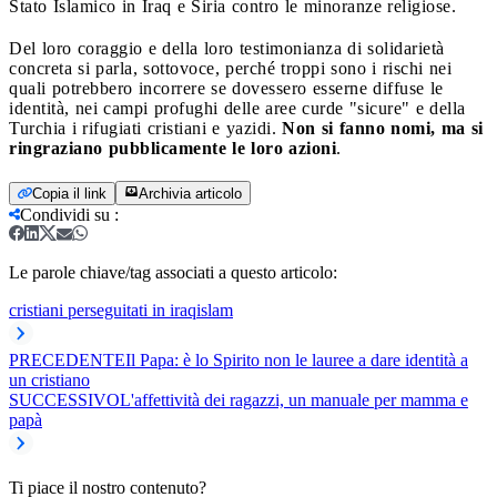
Stato Islamico in Iraq e Siria contro le minoranze religiose.
Del loro coraggio e della loro testimonianza di solidarietà
concreta si parla, sottovoce, perché troppi sono i rischi nei
quali potrebbero incorrere se dovessero esserne diffuse le
identità, nei campi profughi delle aree curde "sicure" e della
Turchia i rifugiati cristiani e yazidi.
Non si fanno nomi, ma si
ringraziano pubblicamente le loro azioni
.
Copia il link
Archivia articolo
Condividi su
:
Le parole chiave/tag associati a questo articolo:
cristiani perseguitati in iraq
islam
PRECEDENTE
Il Papa: è lo Spirito non le lauree a dare identità a
un cristiano
SUCCESSIVO
L'affettività dei ragazzi, un manuale per mamma e
papà
Ti piace il nostro contenuto?