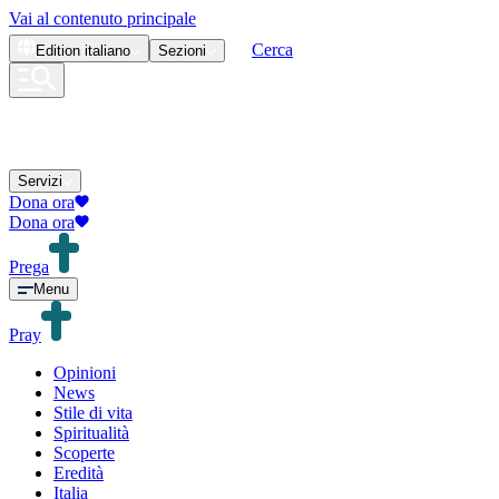
Vai al contenuto principale
Cerca
Edition
italiano
Sezioni
Servizi
Dona ora
Dona ora
Prega
Menu
Pray
Opinioni
News
Stile di vita
Spiritualità
Scoperte
Eredità
Italia