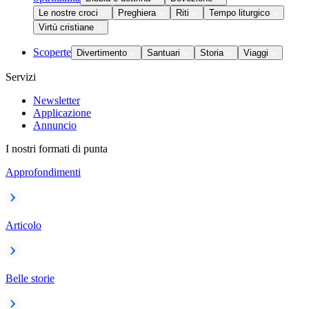
Le nostre croci
Preghiera
Riti
Tempo liturgico
Virtù cristiane
Scoperte
Divertimento
Santuari
Storia
Viaggi
Servizi
Newsletter
Applicazione
Annuncio
I nostri formati di punta
Approfondimenti
Articolo
Belle storie