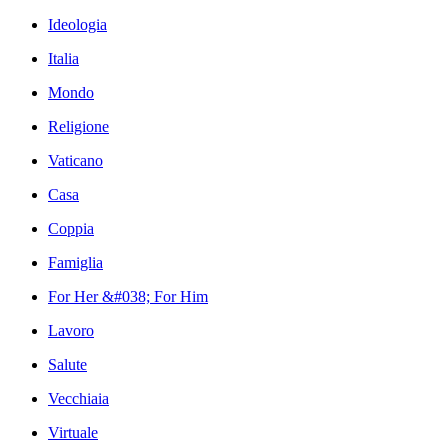
Ideologia
Italia
Mondo
Religione
Vaticano
Casa
Coppia
Famiglia
For Her &#038; For Him
Lavoro
Salute
Vecchiaia
Virtuale