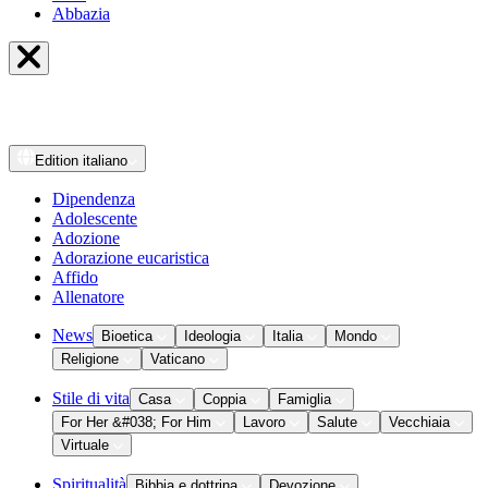
Abbazia
Edition
italiano
Dipendenza
Adolescente
Adozione
Adorazione eucaristica
Affido
Allenatore
News
Bioetica
Ideologia
Italia
Mondo
Religione
Vaticano
Stile di vita
Casa
Coppia
Famiglia
For Her &#038; For Him
Lavoro
Salute
Vecchiaia
Virtuale
Spiritualità
Bibbia e dottrina
Devozione