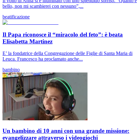
Il volto di Anna si è illuminato con uno splendido sorriso. “Quanto è
bello, non mi scambierei con nessuno”,...
beatificazione
Il Papa riconosce il “miracolo del feto”: è beata
Elisabetta Martinez
E’ la fondatrice della Congregazione delle Figlie di Santa Maria di
Leuca. Francesco ha proclamato anche...
bambino
Un bambino di 10 anni con una grande missione:
evangelizzare attraverso i videogiochi