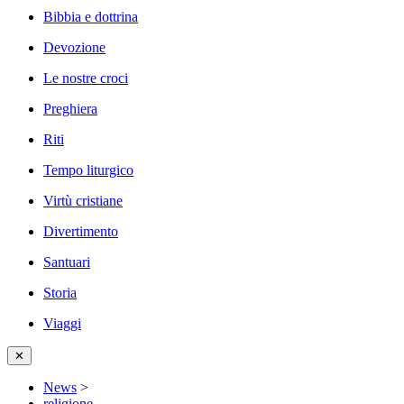
Bibbia e dottrina
Devozione
Le nostre croci
Preghiera
Riti
Tempo liturgico
Virtù cristiane
Divertimento
Santuari
Storia
Viaggi
✕
News
>
religione