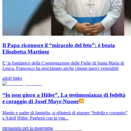
Il Papa riconosce il “miracolo del feto”: è beata
Elisabetta Martinez
E’ la fondatrice della Congregazione delle Figlie di Santa Maria di
Leuca. Francesco ha proclamato anche cinque nuovi venerabili
adolf hitler
“Io non giuro a Hitler”. La testimonianza di fedeltà
e coraggio di Josef Mayr-Nusser
Marito e padre di famiglia, si rifiuterà di giurare “fedeltà e coraggio”
a Adolf Hitler. Pagherà con la vita...
messaggio per la quaresima