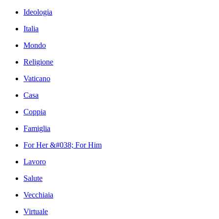
Ideologia
Italia
Mondo
Religione
Vaticano
Casa
Coppia
Famiglia
For Her &#038; For Him
Lavoro
Salute
Vecchiaia
Virtuale