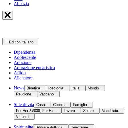
Abbazia
Edition
italiano
Dipendenza
Adolescente
Adozione
Adorazione eucaristica
Affido
Allenatore
News
Bioetica
Ideologia
Italia
Mondo
Religione
Vaticano
Stile di vita
Casa
Coppia
Famiglia
For Her &#038; For Him
Lavoro
Salute
Vecchiaia
Virtuale
Spiritualità
Bibbia e dottrina
Devozione