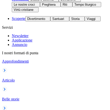
Le nostre croci
Preghiera
Riti
Tempo liturgico
Virtù cristiane
Scoperte
Divertimento
Santuari
Storia
Viaggi
Servizi
Newsletter
Applicazione
Annuncio
I nostri formati di punta
Approfondimenti
Articolo
Belle storie