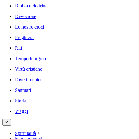
Bibbia e dottrina
Devozione
Le nostre croci
Preghiera
Riti
Tempo liturgico
Virtù cristiane
Divertimento
Santuari
Storia
Viaggi
✕
Spiritualità
>
le nostre croci