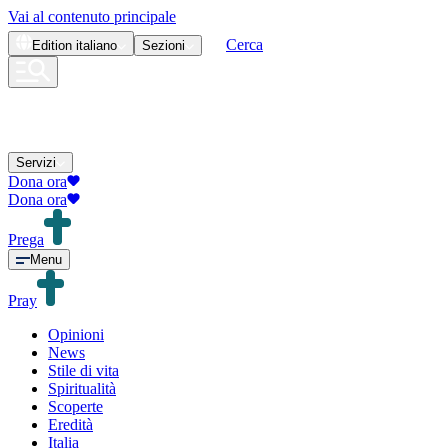
Vai al contenuto principale
Cerca
Edition
italiano
Sezioni
Servizi
Dona ora
Dona ora
Prega
Menu
Pray
Opinioni
News
Stile di vita
Spiritualità
Scoperte
Eredità
Italia