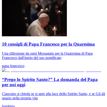
10 consigli di Papa Francesco per la Quaresima
Una riflessione da ogni Messaggio per la Quaresima di Papa
Francesco dall'inizio del suo pontificato
papa francesco
“Prego lo Spirito Santo?” La domanda del Papa
per noi oggi
Ciascuno si chieda se si apre alla luce dello Spirito Santo, e se Gli dà
spazio nella propria vita
bambina