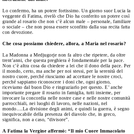
Lo confermo, ha un potere fortissimo. Un giorno suor Lucia la
veggente di Fatima, rivelò che Dio ha conferito un potere così
grande al rosario che non c’è alcun male – personale, familiare
o sociale – che non possa essere sconfitto dalla sua recita fatta
con devozione.
Che cosa possiamo chiedere, allora, a Maria nel rosario?
La Madonna a Medjugorje non fa altro che ripetere, da oltre
trent’anni, che questa preghiera è fondamentale per la pace.
Non c’è altra cosa da chiedere a lei che il dono della pace. Per
il mondo, certo, ma anche per noi stessi, per la serenità del
nostro cuore, perché riusciamo ad accettare le nostre croci,
perché sappiamo riconoscere i doni che, ogni giorno,
riceviamo dal buon Dio e ringraziarlo per questo. E’ anche
importante pregare il rosario in famiglia, tutti insieme, per
invocare la concordia nelle nostre case e nelle nostre comunità
parrocchiali, nei luoghi di lavoro, nelle nazioni, nel
mondo….La divisione degli animi, e quindi la guerra, è segno
inequivocabile della presenza del diavolo che, in greco,
significa, non a caso, “divisore”.
A Fatima la Vergine affermò: “Il mio Cuore Immacolato