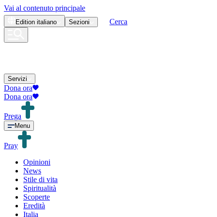
Vai al contenuto principale
Cerca
Edition
italiano
Sezioni
Servizi
Dona ora
Dona ora
Prega
Menu
Pray
Opinioni
News
Stile di vita
Spiritualità
Scoperte
Eredità
Italia