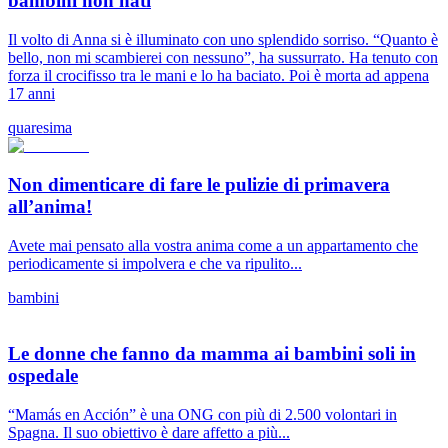
bambini non nati
Il volto di Anna si è illuminato con uno splendido sorriso. “Quanto è
bello, non mi scambierei con nessuno”, ha sussurrato. Ha tenuto con
forza il crocifisso tra le mani e lo ha baciato. Poi è morta ad appena
17 anni
quaresima
Non dimenticare di fare le pulizie di primavera
all’anima!
Avete mai pensato alla vostra anima come a un appartamento che
periodicamente si impolvera e che va ripulito...
bambini
Le donne che fanno da mamma ai bambini soli in
ospedale
“Mamás en Acción” è una ONG con più di 2.500 volontari in
Spagna. Il suo obiettivo è dare affetto a più...