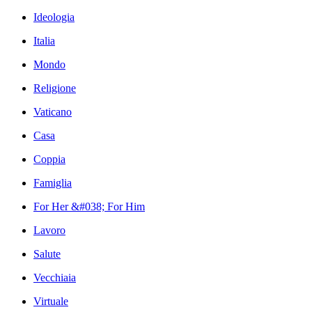
Ideologia
Italia
Mondo
Religione
Vaticano
Casa
Coppia
Famiglia
For Her &#038; For Him
Lavoro
Salute
Vecchiaia
Virtuale