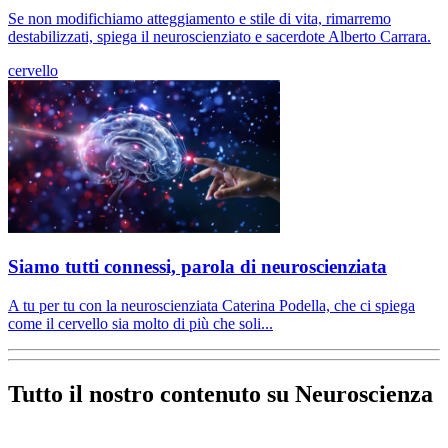
Se non modifichiamo atteggiamento e stile di vita, rimarremo
destabilizzati, spiega il neuroscienziato e sacerdote Alberto Carrara.
cervello
Siamo tutti connessi, parola di neuroscienziata
A tu per tu con la neuroscienziata Caterina Podella, che ci spiega
come il cervello sia molto di più che soli...
Tutto il nostro contenuto su Neuroscienza