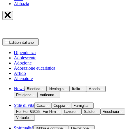
Abbazia
Edition
italiano
Dipendenza
Adolescente
Adozione
Adorazione eucaristica
Affido
Allenatore
News
Bioetica
Ideologia
Italia
Mondo
Religione
Vaticano
Stile di vita
Casa
Coppia
Famiglia
For Her &#038; For Him
Lavoro
Salute
Vecchiaia
Virtuale
Spiritualità
Bibbia e dottrina
Devozione