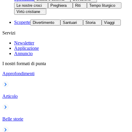
Le nostre croci
Preghiera
Riti
Tempo liturgico
Virtù cristiane
Scoperte
Divertimento
Santuari
Storia
Viaggi
Servizi
Newsletter
Applicazione
Annuncio
I nostri formati di punta
Approfondimenti
Articolo
Belle storie