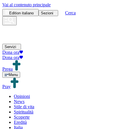
Vai al contenuto principale
Cerca
Edition
italiano
Sezioni
Servizi
Dona ora
Dona ora
Prega
Menu
Pray
Opinioni
News
Stile di vita
Spiritualità
Scoperte
Eredità
Italia