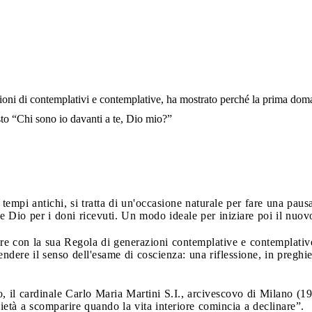
ioni di contemplativi e contemplative, ha mostrato perché la prima do
to “Chi sono io davanti a te, Dio mio?”
ai tempi antichi, si tratta di un'occasione naturale per fare una pa
re Dio per i doni ricevuti. Un modo ideale per iniziare poi il nuo
e con la sua Regola di generazioni contemplative e contemplative, 
dere il senso dell'esame di coscienza: una riflessione, in preghier
, il cardinale Carlo Maria Martini S.I., arcivescovo di Milano (1
pietà a scomparire quando la vita interiore comincia a declinare”.