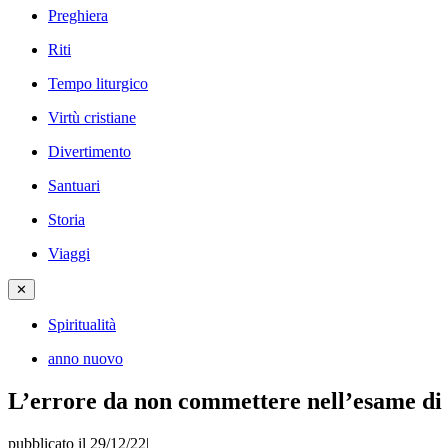
Preghiera
Riti
Tempo liturgico
Virtù cristiane
Divertimento
Santuari
Storia
Viaggi
✕
Spiritualità
anno nuovo
L’errore da non commettere nell’esame di 
pubblicato il 29/12/22
|