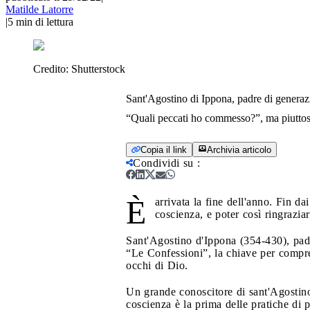
Matilde Latorre
|
5
min di lettura
Credito:
Shutterstock
Sant'Agostino di Ippona, padre di generaz
“Quali peccati ho commesso?”, ma piuttos
Copia il link
Archivia articolo
Condividi su
:
È
arrivata la fine dell'anno. Fin d
coscienza, e poter così ringrazia
Sant'Agostino d'Ippona (354-430), padr
“Le Confessioni”, la chiave per compren
occhi di Dio.
Un grande conoscitore di sant'Agostino
coscienza è la prima delle pratiche di 