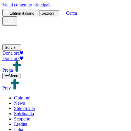
Vai al contenuto principale
Cerca
Edition
italiano
Sezioni
Servizi
Dona ora
Dona ora
Prega
Menu
Pray
Opinioni
News
Stile di vita
Spiritualità
Scoperte
Eredità
Italia