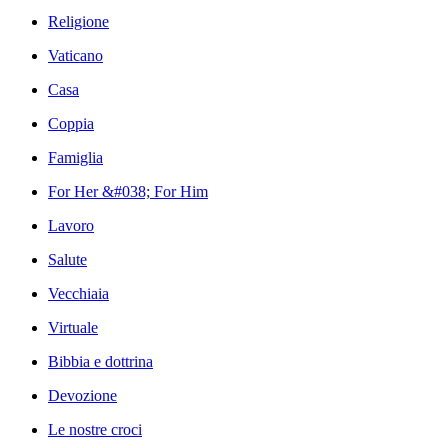
Religione
Vaticano
Casa
Coppia
Famiglia
For Her &#038; For Him
Lavoro
Salute
Vecchiaia
Virtuale
Bibbia e dottrina
Devozione
Le nostre croci