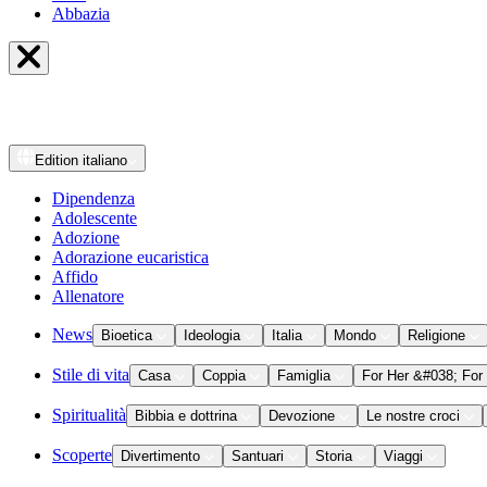
Abbazia
Edition
italiano
Dipendenza
Adolescente
Adozione
Adorazione eucaristica
Affido
Allenatore
News
Bioetica
Ideologia
Italia
Mondo
Religione
Stile di vita
Casa
Coppia
Famiglia
For Her &#038; For
Spiritualità
Bibbia e dottrina
Devozione
Le nostre croci
Scoperte
Divertimento
Santuari
Storia
Viaggi