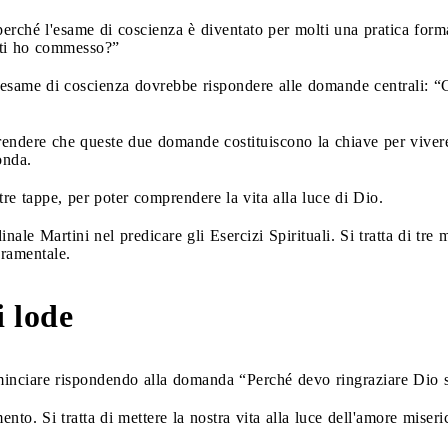
ché l'esame di coscienza è diventato per molti una pratica formale, 
ati ho commesso?”
o esame di coscienza dovrebbe rispondere alle domande centrali: “C
ndere che queste due domande costituiscono la chiave per vivere 
conda.
re tappe, per poter comprendere la vita alla luce di Dio.
nale Martini nel predicare gli Esercizi Spirituali. Si tratta di tr
cramentale.
i lode
inciare rispondendo alla domanda “Perché devo ringraziare Dio 
ento. Si tratta di mettere la nostra vita alla luce dell'amore miser