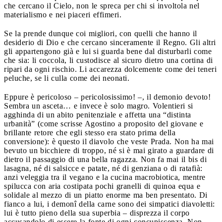
che cercano il Cielo, non le spreca per chi si involtola nel
materialismo e nei piaceri effimeri.
Se la prende dunque coi migliori, con quelli che hanno il
desiderio di Dio e che cercano sinceramente il Regno. Gli altri
gli appartengono già e lui si guarda bene dal disturbarli come
che sia: li coccola, li custodisce al sicuro dietro una cortina di
ripari da ogni rischio. Li accarezza dolcemente come dei teneri
peluche, se li culla come dei neonati.
Eppure è pericoloso – pericolosissimo! –, il demonio devoto!
Sembra un asceta… e invece è solo magro. Volentieri si
agghinda di un abito penitenziale e affetta una “distinta
urbanità” (come scrisse Agostino a proposito del giovane e
brillante retore che egli stesso era stato prima della
conversione): è questo il diavolo che veste Prada. Non ha mai
bevuto un bicchiere di troppo, né si è mai girato a guardare di
dietro il passaggio di una bella ragazza. Non fa mai il bis di
lasagna, né di salsicce e patate, né di genziana o di ratafià:
anzi veleggia tra il vegano e la cucina macrobiotica, mentre
spilucca con aria costipata pochi granelli di quinoa equa e
solidale al mezzo di un piatto enorme ma ben presentato. Di
fianco a lui, i demonî della carne sono dei simpatici diavoletti:
lui è tutto pieno della sua superbia – disprezza il corpo
accusandolo di essere la fonte di ogni concupiscenza. Non