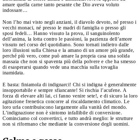
amare quella carne tanto pesante che Dio aveva voluto
indossare…
Non l’ho mai visto negli anziani, il diavolo devoto, né presso i
vecchi monaci, né presso le madri di famiglia o presso gli
sposi fedeli… Hanno vissuto la prova, il sanguinolento
dell’anima, la lotta contro le passioni, la pazienza dell’amore
vissuto nel corso del quotidiano. Sono tornati indietro dalle
loro illusioni sulla Chiesa e la amano di un amore più grande,
perché più vero, come può amare la propria casa una solida
massaia che non si spaventa più della polvere e che ha smesso
di esasperarsi quando vede una macchia sulla tovaglia
inamidata.
E basta: finiamola di indignarci! Chi si indigna è generalmente
insopportabile e sempre sfiancante! Si rischia l’acufene. A
forza di elevare alti lai, ci fanno venire sete!, e di sicuro la loro
agitazione frenetica concorre al riscaldamento climatico. Le
loro urla contribuiscono largamente alla vanità del mondo.
L’indignazione non è sintomo infallibile di conversione.
Cominciamo col convertirci, e tutto andrà meglio: le strutture
non si riformano che mediante la conversione degli uomini.