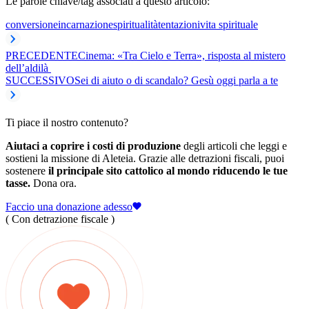
Le parole chiave/tag associati a questo articolo:
conversione
incarnazione
spiritualità
tentazioni
vita spirituale
PRECEDENTE
Cinema: «Tra Cielo e Terra», risposta al mistero
dell’aldilà
SUCCESSIVO
Sei di aiuto o di scandalo? Gesù oggi parla a te
Ti piace il nostro contenuto?
Aiutaci a coprire i costi di produzione
degli articoli che leggi e
sostieni la missione di Aleteia. Grazie alle detrazioni fiscali, puoi
sostenere
il principale sito cattolico al mondo riducendo le tue
tasse.
Dona ora.
Faccio una donazione adesso
( Con detrazione fiscale )