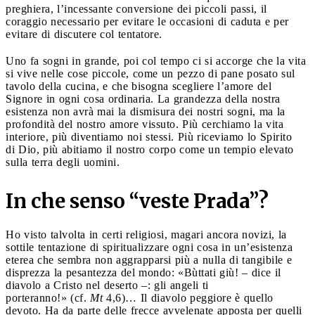
preghiera, l’incessante conversione dei piccoli passi, il
coraggio necessario per evitare le occasioni di caduta e per
evitare di discutere col tentatore.
Uno fa sogni in grande, poi col tempo ci si accorge che la vita
si vive nelle cose piccole, come un pezzo di pane posato sul
tavolo della cucina, e che bisogna scegliere l’amore del
Signore in ogni cosa ordinaria. La grandezza della nostra
esistenza non avrà mai la dismisura dei nostri sogni, ma la
profondità del nostro amore vissuto. Più cerchiamo la vita
interiore, più diventiamo noi stessi. Più riceviamo lo Spirito
di Dio, più abitiamo il nostro corpo come un tempio elevato
sulla terra degli uomini.
In che senso “veste Prada”?
Ho visto talvolta in certi religiosi, magari ancora novizi, la
sottile tentazione di spiritualizzare ogni cosa in un’esistenza
eterea che sembra non aggrapparsi più a nulla di tangibile e
disprezza la pesantezza del mondo: «Bùttati giù! – dice il
diavolo a Cristo nel deserto –: gli angeli ti
porteranno!» (cf.
Mt
4,6)… Il diavolo peggiore è quello
devoto. Ha da parte delle frecce avvelenate apposta per quelli