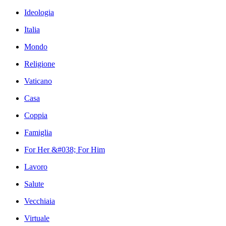
Ideologia
Italia
Mondo
Religione
Vaticano
Casa
Coppia
Famiglia
For Her &#038; For Him
Lavoro
Salute
Vecchiaia
Virtuale