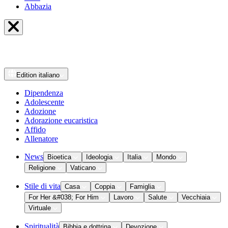
Abbazia
Edition
italiano
Dipendenza
Adolescente
Adozione
Adorazione eucaristica
Affido
Allenatore
News
Bioetica
Ideologia
Italia
Mondo
Religione
Vaticano
Stile di vita
Casa
Coppia
Famiglia
For Her &#038; For Him
Lavoro
Salute
Vecchiaia
Virtuale
Spiritualità
Bibbia e dottrina
Devozione