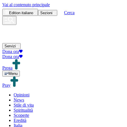
Vai al contenuto principale
Cerca
Edition
italiano
Sezioni
Servizi
Dona ora
Dona ora
Prega
Menu
Pray
Opinioni
News
Stile di vita
Spiritualità
Scoperte
Eredità
Italia