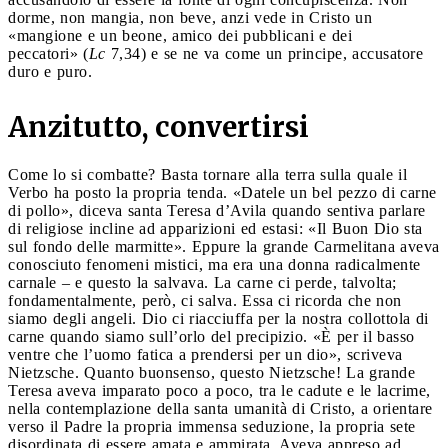
dorme, non mangia, non beve, anzi vede in Cristo un
«mangione e un beone, amico dei pubblicani e dei
peccatori» (
Lc
7,34) e se ne va come un principe, accusatore
duro e puro.
Anzitutto, convertirsi
Come lo si combatte? Basta tornare alla terra sulla quale il
Verbo ha posto la propria tenda. «Datele un bel pezzo di carne
di pollo», diceva santa Teresa d’Avila quando sentiva parlare
di religiose incline ad apparizioni ed estasi: «Il Buon Dio sta
sul fondo delle marmitte». Eppure la grande Carmelitana aveva
conosciuto fenomeni mistici, ma era una donna radicalmente
carnale – e questo la salvava. La carne ci perde, talvolta;
fondamentalmente, però, ci salva. Essa ci ricorda che non
siamo degli angeli. Dio ci riacciuffa per la nostra collottola di
carne quando siamo sull’orlo del precipizio. «È per il basso
ventre che l’uomo fatica a prendersi per un dio», scriveva
Nietzsche. Quanto buonsenso, questo Nietzsche! La grande
Teresa aveva imparato poco a poco, tra le cadute e le lacrime,
nella contemplazione della santa umanità di Cristo, a orientare
verso il Padre la propria immensa seduzione, la propria sete
disordinata di essere amata e ammirata. Aveva appreso ad