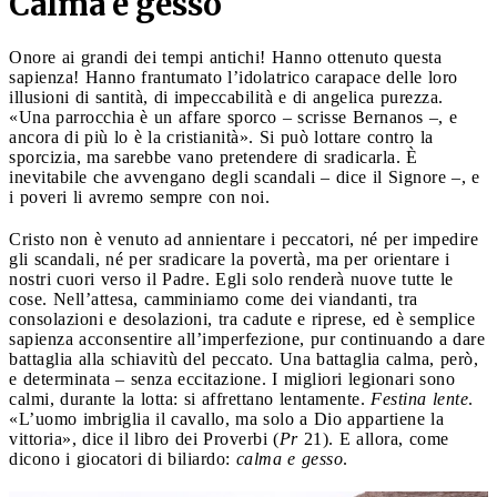
Calma e gesso
Onore ai grandi dei tempi antichi! Hanno ottenuto questa
sapienza! Hanno frantumato l’idolatrico carapace delle loro
illusioni di santità, di impeccabilità e di angelica purezza.
«Una parrocchia è un affare sporco – scrisse Bernanos –, e
ancora di più lo è la cristianità». Si può lottare contro la
sporcizia, ma sarebbe vano pretendere di sradicarla. È
inevitabile che avvengano degli scandali – dice il Signore –, e
i poveri li avremo sempre con noi.
Cristo non è venuto ad annientare i peccatori, né per impedire
gli scandali, né per sradicare la povertà, ma per orientare i
nostri cuori verso il Padre. Egli solo renderà nuove tutte le
cose. Nell’attesa, camminiamo come dei viandanti, tra
consolazioni e desolazioni, tra cadute e riprese, ed è semplice
sapienza acconsentire all’imperfezione, pur continuando a dare
battaglia alla schiavitù del peccato. Una battaglia calma, però,
e determinata – senza eccitazione. I migliori legionari sono
calmi, durante la lotta: si affrettano lentamente.
Festina lente
.
«L’uomo imbriglia il cavallo, ma solo a Dio appartiene la
vittoria», dice il libro dei Proverbi (
Pr
21). E allora, come
dicono i giocatori di biliardo:
calma e gesso
.