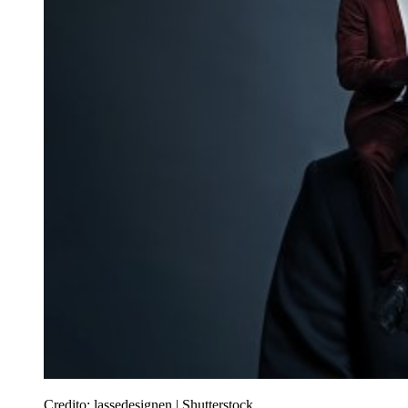
Credito:
lassedesignen | Shutterstock