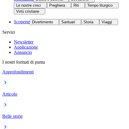
Le nostre croci
Preghiera
Riti
Tempo liturgico
Virtù cristiane
Scoperte
Divertimento
Santuari
Storia
Viaggi
Servizi
Newsletter
Applicazione
Annuncio
I nostri formati di punta
Approfondimenti
Articolo
Belle storie