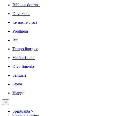
Bibbia e dottrina
Devozione
Le nostre croci
Preghiera
Riti
Tempo liturgico
Virtù cristiane
Divertimento
Santuari
Storia
Viaggi
✕
Spiritualità
>
bibbia e dottrina