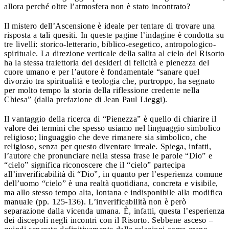
allora perché oltre l’atmosfera non è stato incontrato?
Il mistero dell’Ascensione è ideale per tentare di trovare una
risposta a tali quesiti. In queste pagine l’indagine è condotta su
tre livelli: storico-letterario, biblico-esegetico, antropologico-
spirituale. La direzione verticale della salita al cielo del Risorto
ha la stessa traiettoria dei desideri di felicità e pienezza del
cuore umano e per l’autore è fondamentale “sanare quel
divorzio tra spiritualità e teologia che, purtroppo, ha segnato
per molto tempo la storia della riflessione credente nella
Chiesa” (dalla prefazione di Jean Paul Lieggi).
Il vantaggio della ricerca di “Pienezza” è quello di chiarire il
valore dei termini che spesso usiamo nel linguaggio simbolico
religioso; linguaggio che deve rimanere sia simbolico, che
religioso, senza per questo diventare irreale. Spiega, infatti,
l’autore che pronunciare nella stessa frase le parole “Dio” e
“cielo” significa riconoscere che il “cielo” partecipa
all’inverificabilità di “Dio”, in quanto per l’esperienza comune
dell’uomo “cielo” è una realtà quotidiana, concreta e visibile,
ma allo stesso tempo alta, lontana e indisponibile alla modifica
manuale (pp. 125-136). L’inverificabilità non è però
separazione dalla vicenda umana. È, infatti, questa l’esperienza
dei discepoli negli incontri con il Risorto. Sebbene asceso –