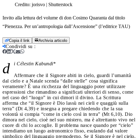
Credito:
jorisvo | Shutterstock
Invito alla lettura del volume di don Cosimo Quaranta dal titolo
“Pienezza. Per un’antropologia dall’Ascensione” (l’editrice TAU)
Copia il link
Archivia articolo
Condividi su
:
d
i Célestin Kabundi
*
Affermare che il Signore abiti in cielo, guardi l’umanità
dal cielo e a Natale scenda “dalle stelle” cosa significa
veramente? È una ricchezza del linguaggio poter utilizzare
espressioni che rimandino a significati ulteriori di senso, come
nel caso del “luogo” in cui dimori il divino. La Scrittura
afferma che “il Signore è Dio lassù nei cieli e quaggiù sulla
terra” (Dt 4,39) e insegna a pregare chiedendo che la sua
volontà si compia “come in cielo così in terra” (Mt 6,10). Dio
dimora nel cielo, cioè nel suo mistero, ma è altrettanto vivo nel
cuore di chi lo accoglie. Il problema nasce quando per “cielo”
intendiamo un luogo astronomico fisso, esulando dal valore
simbolico del linguaggio premoderno. Se il Signore è nel cielo,