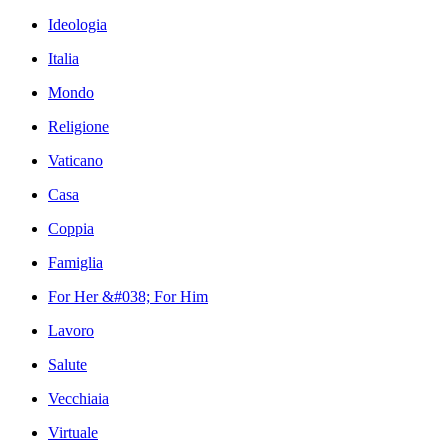
Ideologia
Italia
Mondo
Religione
Vaticano
Casa
Coppia
Famiglia
For Her &#038; For Him
Lavoro
Salute
Vecchiaia
Virtuale