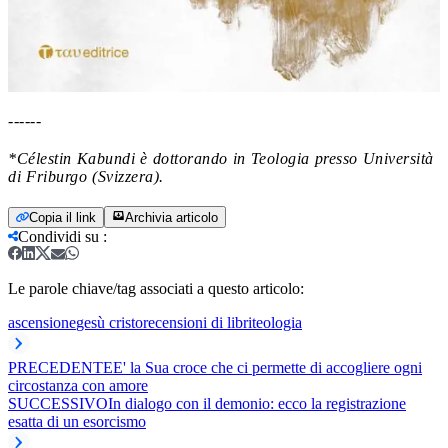
------
*Célestin Kabundi è dottorando in Teologia presso Università
di Friburgo (Svizzera).
Copia il link
Archivia articolo
Condividi su
:
Le parole chiave/tag associati a questo articolo:
ascensione
gesù cristo
recensioni di libri
teologia
PRECEDENTE
E' la Sua croce che ci permette di accogliere ogni
circostanza con amore
SUCCESSIVO
In dialogo con il demonio: ecco la registrazione
esatta di un esorcismo