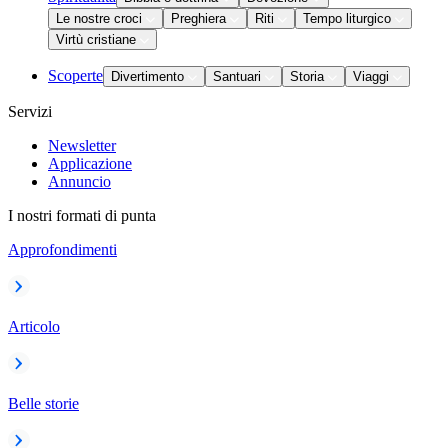
Le nostre croci
Preghiera
Riti
Tempo liturgico
Virtù cristiane
Scoperte
Divertimento
Santuari
Storia
Viaggi
Servizi
Newsletter
Applicazione
Annuncio
I nostri formati di punta
Approfondimenti
Articolo
Belle storie