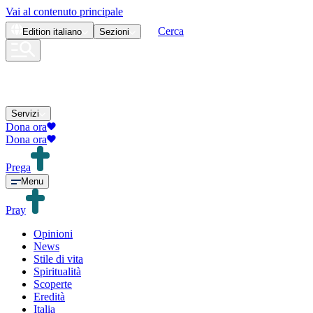
Vai al contenuto principale
Cerca
Edition
italiano
Sezioni
Servizi
Dona ora
Dona ora
Prega
Menu
Pray
Opinioni
News
Stile di vita
Spiritualità
Scoperte
Eredità
Italia