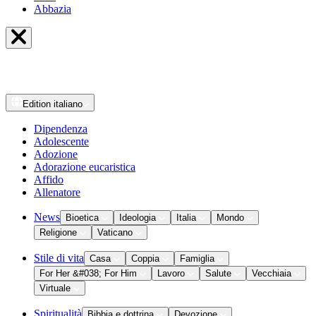
Abbazia
Edition
italiano
Dipendenza
Adolescente
Adozione
Adorazione eucaristica
Affido
Allenatore
News
Bioetica
Ideologia
Italia
Mondo
Religione
Vaticano
Stile di vita
Casa
Coppia
Famiglia
For Her &#038; For Him
Lavoro
Salute
Vecchiaia
Virtuale
Spiritualità
Bibbia e dottrina
Devozione