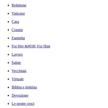
Religione
Vaticano
Casa
Coppia
Famiglia
For Her &#038; For Him
Lavoro
Salute
Vecchiaia
Virtuale
Bibbia e dottrina
Devozione
Le nostre croci