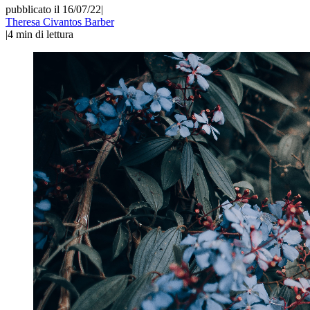
pubblicato il 16/07/22
|
Theresa Civantos Barber
|
4
min di lettura