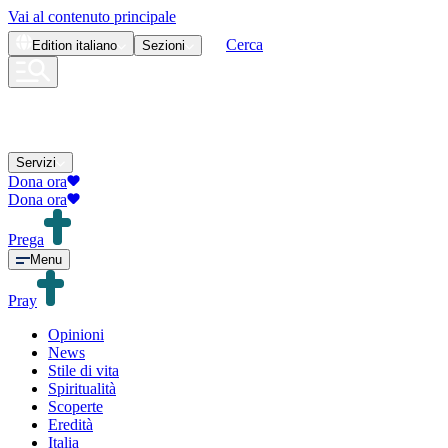
Vai al contenuto principale
Cerca
Edition
italiano
Sezioni
Servizi
Dona ora
Dona ora
Prega
Menu
Pray
Opinioni
News
Stile di vita
Spiritualità
Scoperte
Eredità
Italia