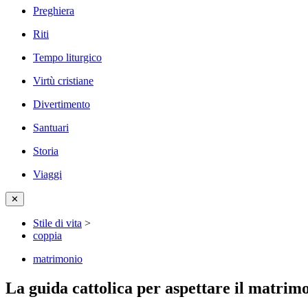
Preghiera
Riti
Tempo liturgico
Virtù cristiane
Divertimento
Santuari
Storia
Viaggi
✕
Stile di vita
>
coppia
matrimonio
La guida cattolica per aspettare il matrim