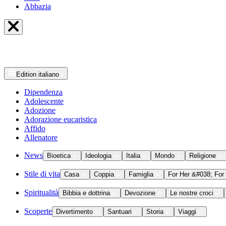
Abbazia
Edition
italiano
Dipendenza
Adolescente
Adozione
Adorazione eucaristica
Affido
Allenatore
News
Bioetica
Ideologia
Italia
Mondo
Religione
Stile di vita
Casa
Coppia
Famiglia
For Her &#038; For
Spiritualità
Bibbia e dottrina
Devozione
Le nostre croci
Scoperte
Divertimento
Santuari
Storia
Viaggi