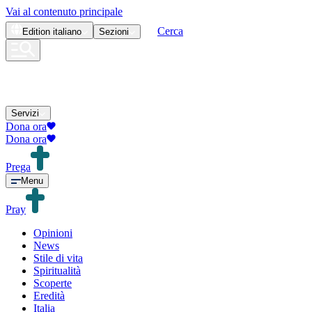
Vai al contenuto principale
Cerca
Edition
italiano
Sezioni
Servizi
Dona ora
Dona ora
Prega
Menu
Pray
Opinioni
News
Stile di vita
Spiritualità
Scoperte
Eredità
Italia