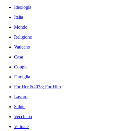
Ideologia
Italia
Mondo
Religione
Vaticano
Casa
Coppia
Famiglia
For Her &#038; For Him
Lavoro
Salute
Vecchiaia
Virtuale