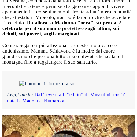
La Vergine, commossa dalla loro vicenda e dal loro amore, li
liberò dalle catene e permise alla giovane coppia di vivere
apertamente il loro sentimento di fronte ad un’intera comunità
che, attestato il Miracolo, non poté far altro che che accettare
l’accaduto.
Da allora la Madonna "nera", stupenda, è
celebrata per il suo manto protettivo sugli ultimi, sui
deboli, sui poveri, sugli emarginati.
Come spiegano i più affezionati a questo rito arcaico e
antichissimo, Mamma Schiavona è la madre dal cuore
grandissimo che perdona tutto ai suoi devoti che scalano la
montagna fino a raggiungere il suo santuario.
Leggi anche:
Dal Tevere all’ “editto” di Mussolini: così è
nata la Madonna Fiumarola