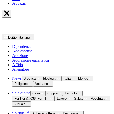
Abbazia
Edition
italiano
Dipendenza
Adolescente
Adozione
Adorazione eucaristica
Affido
Allenatore
News
Bioetica
Ideologia
Italia
Mondo
Religione
Vaticano
Stile di vita
Casa
Coppia
Famiglia
For Her &#038; For Him
Lavoro
Salute
Vecchiaia
Virtuale
Spiritualità
Bibbia e dottrina
Devozione