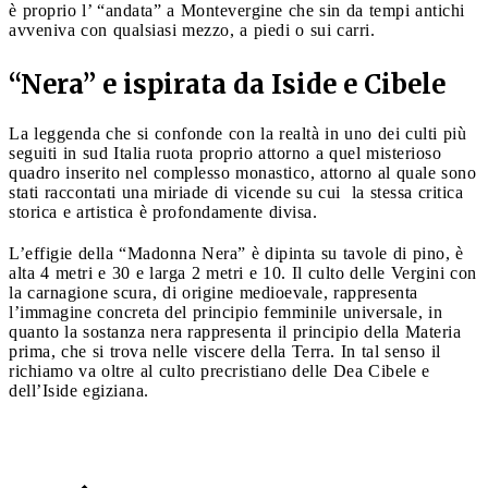
è proprio l’ “andata” a Montevergine che sin da tempi antichi
avveniva con qualsiasi mezzo, a piedi o sui carri.
“Nera” e ispirata da Iside e Cibele
La leggenda che si confonde con la realtà in uno dei culti più
seguiti in sud Italia ruota proprio attorno a quel misterioso
quadro inserito nel complesso monastico, attorno al quale sono
stati raccontati una miriade di vicende su cui la stessa critica
storica e artistica è profondamente divisa.
L’effigie della “Madonna Nera” è dipinta su tavole di pino, è
alta 4 metri e 30 e larga 2 metri e 10. Il culto delle Vergini con
la carnagione scura, di origine medioevale, rappresenta
l’immagine concreta del principio femminile universale, in
quanto la sostanza nera rappresenta il principio della Materia
prima, che si trova nelle viscere della Terra. In tal senso il
richiamo va oltre al culto precristiano delle Dea Cibele e
dell’Iside egiziana.