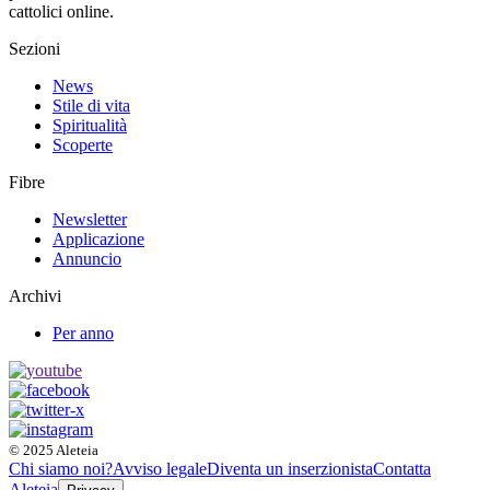
cattolici online.
Sezioni
News
Stile di vita
Spiritualità
Scoperte
Fibre
Newsletter
Applicazione
Annuncio
Archivi
Per anno
© 2025 Aleteia
Chi siamo noi?
Avviso legale
Diventa un inserzionista
Contatta
Aleteia