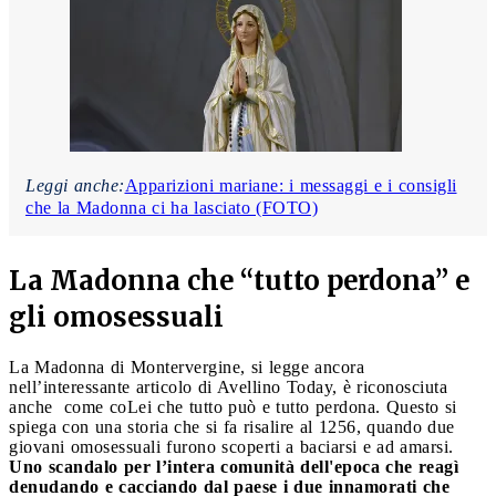
Leggi anche:
Apparizioni mariane: i messaggi e i consigli
che la Madonna ci ha lasciato (FOTO)
La Madonna che “tutto perdona” e
gli omosessuali
La Madonna di Montervergine, si legge ancora
nell’interessante articolo di Avellino Today, è riconosciuta
anche come coLei che tutto può e tutto perdona. Questo si
spiega con una storia che si fa risalire al 1256, quando due
giovani omosessuali furono scoperti a baciarsi e ad amarsi.
Uno scandalo per l’intera comunità dell'epoca che reagì
denudando e cacciando dal paese i due innamorati che