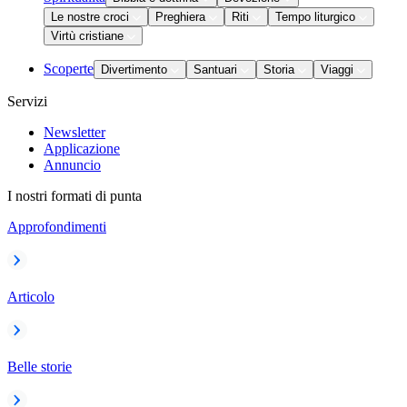
Le nostre croci
Preghiera
Riti
Tempo liturgico
Virtù cristiane
Scoperte
Divertimento
Santuari
Storia
Viaggi
Servizi
Newsletter
Applicazione
Annuncio
I nostri formati di punta
Approfondimenti
Articolo
Belle storie