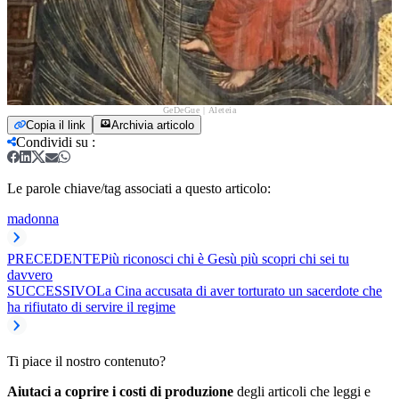
GeDeGue | Aleteia
Copia il link
Archivia articolo
Condividi su
:
Le parole chiave/tag associati a questo articolo:
madonna
PRECEDENTE
Più riconosci chi è Gesù più scopri chi sei tu
davvero
SUCCESSIVO
La Cina accusata di aver torturato un sacerdote che
ha rifiutato di servire il regime
Ti piace il nostro contenuto?
Aiutaci a coprire i costi di produzione
degli articoli che leggi e