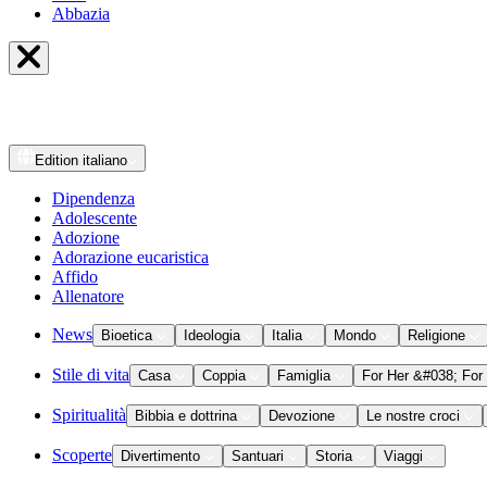
Abbazia
Edition
italiano
Dipendenza
Adolescente
Adozione
Adorazione eucaristica
Affido
Allenatore
News
Bioetica
Ideologia
Italia
Mondo
Religione
Stile di vita
Casa
Coppia
Famiglia
For Her &#038; For
Spiritualità
Bibbia e dottrina
Devozione
Le nostre croci
Scoperte
Divertimento
Santuari
Storia
Viaggi