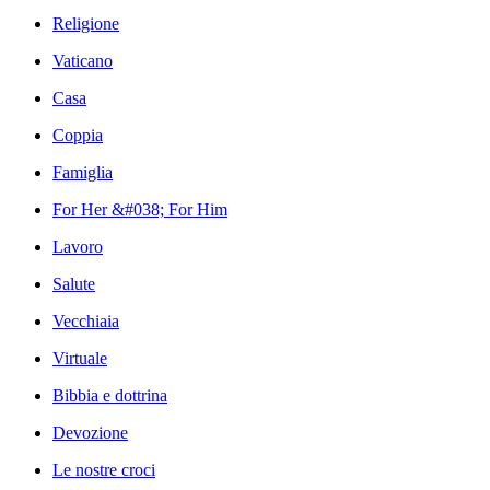
Religione
Vaticano
Casa
Coppia
Famiglia
For Her &#038; For Him
Lavoro
Salute
Vecchiaia
Virtuale
Bibbia e dottrina
Devozione
Le nostre croci