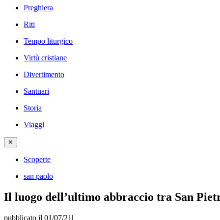
Preghiera
Riti
Tempo liturgico
Virtù cristiane
Divertimento
Santuari
Storia
Viaggi
✕
Scoperte
san paolo
Il luogo dell’ultimo abbraccio tra San Piet
pubblicato il 01/07/21
|