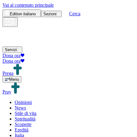
Vai al contenuto principale
Cerca
Edition
italiano
Sezioni
Servizi
Dona ora
Dona ora
Prega
Menu
Pray
Opinioni
News
Stile di vita
Spiritualità
Scoperte
Eredità
Italia