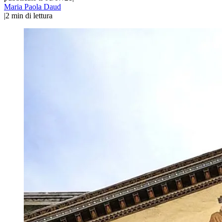
Maria Paola Daud
|
2
min di lettura