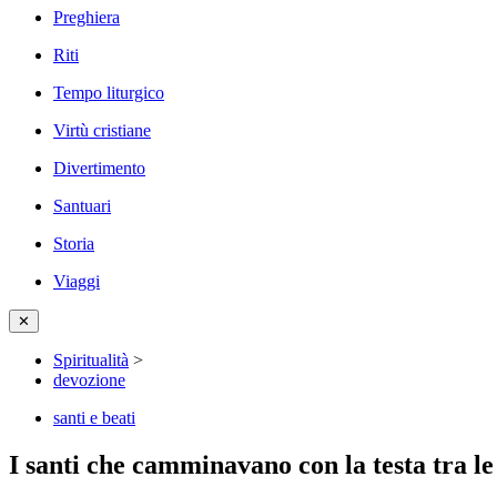
Preghiera
Riti
Tempo liturgico
Virtù cristiane
Divertimento
Santuari
Storia
Viaggi
✕
Spiritualità
>
devozione
santi e beati
I santi che camminavano con la testa tra l