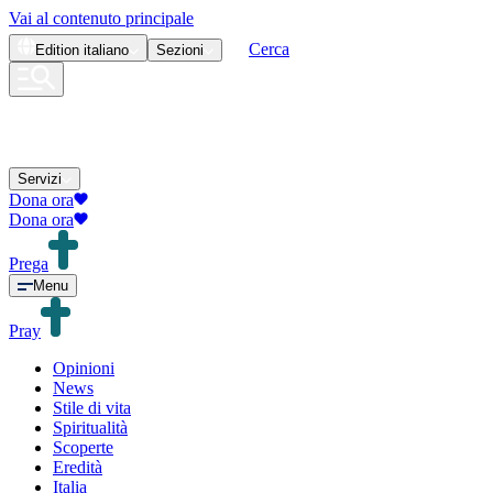
Vai al contenuto principale
Cerca
Edition
italiano
Sezioni
Servizi
Dona ora
Dona ora
Prega
Menu
Pray
Opinioni
News
Stile di vita
Spiritualità
Scoperte
Eredità
Italia