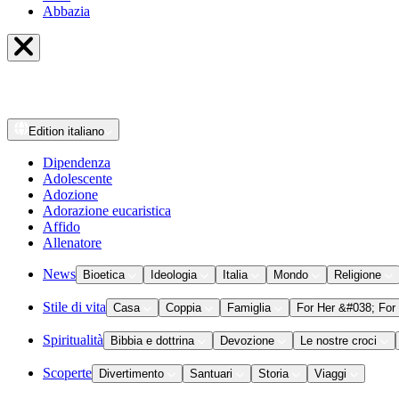
Abbazia
Edition
italiano
Dipendenza
Adolescente
Adozione
Adorazione eucaristica
Affido
Allenatore
News
Bioetica
Ideologia
Italia
Mondo
Religione
Stile di vita
Casa
Coppia
Famiglia
For Her &#038; For
Spiritualità
Bibbia e dottrina
Devozione
Le nostre croci
Scoperte
Divertimento
Santuari
Storia
Viaggi