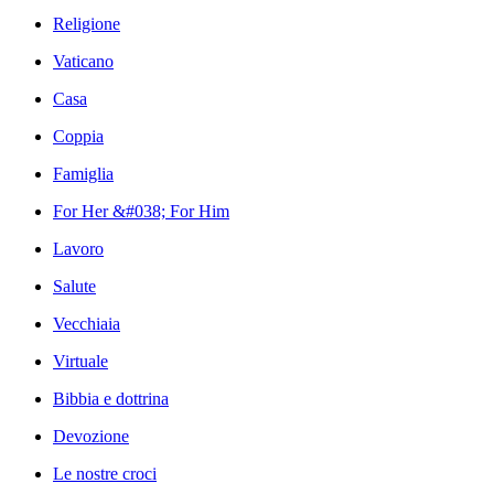
Religione
Vaticano
Casa
Coppia
Famiglia
For Her &#038; For Him
Lavoro
Salute
Vecchiaia
Virtuale
Bibbia e dottrina
Devozione
Le nostre croci