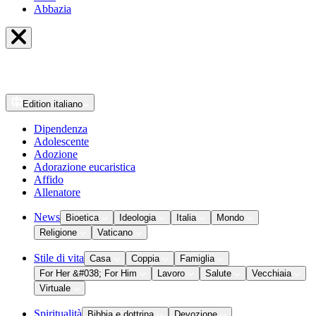
Abbazia
Edition
italiano
Dipendenza
Adolescente
Adozione
Adorazione eucaristica
Affido
Allenatore
News
Bioetica
Ideologia
Italia
Mondo
Religione
Vaticano
Stile di vita
Casa
Coppia
Famiglia
For Her &#038; For Him
Lavoro
Salute
Vecchiaia
Virtuale
Spiritualità
Bibbia e dottrina
Devozione