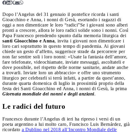
Dopo l’Angelus del 31 gennaio il pontefice ricorda i santi
Gioacchino e Anna, i nonni di Gesù, esortando i ragazzi di
oggi a non dimenticare le loro “radici”
Se i giovani sono alberi
pronti a crescere, allora le loro radici solide sono i nonni. Così
Papa Francesco prendendo spunto dalla memoria liturgica dei
santi Gioacchino e Anna
, invita i giovani non dimenticare i
loro cari soprattutto in questo tempo di pandemia. Ai giovani
chiede un gesto d’affetto, suggerisce strade da percorrere per
non far sentire soli i loro nonni: «Usate la fantasia dell’amore,
fare telefonate, videochiamate, inviate messaggi, ascoltateli e
dove possibile, nel rispetto delle norme sanitarie, andate anche
a trovarli. Inviate loro un abbraccio» e offre uno strumento
liturgico per celebrarli si terrà infatti, a partire da quest’anno,
durante quarta domenica di luglio in prossimità proprio della
festa dei Santi Gioacchino ed Anna, i nonni di Gesù, la prima
Giornata mondiale dei nonni e degli anziani
.
Le radici del futuro
Francesco durante l’Angelus di ieri ha ripreso i versi di un
poeta argentino a lui molto caro, Francisco Luis Bernárdez, già
ricordato
a Dublino nel 2018 all’Incontro Mondiale delle