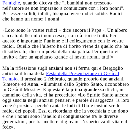
Famiglie
, quando diceva che “i bambini non crescono
nell’amore se non imparano a comunicare con i loro nonni”.
Per essere solidi, infatti, bisogna avere radici solide. Radici
che hanno un nome: i nonni.
«Loro sono le vostre radici – dice ancora il Papa -. Un albero
staccato dalle radici non cresce, non dà fiori e frutti. Per
questo è importante l’unione e il collegamento con le vostre
radici. Quello che l’albero ha di fiorito viene da quello che ha
di sotterrato, dice un poeta della mia patria. Per questo vi
invito a fare un applauso grande ai nostri nonni, tutti!»
Ma la riflessione sugli anziani non si ferma qui e Bergoglio
anticipa il tema della
Festa della Presentazione di Gesù al
Tempio
, il prossimo 2 febbraio, quando proprio due anziani,
Simeone ed Anna, «illuminati dallo Spirito Santo, riconobbero
in Gesù il Messia». E questa è la prima grandezza di chi, nel
cammino della vita, ci ha preceduto: «Lo Spirito Santo ancora
oggi suscita negli anziani pensieri e parole di saggezza: la loro
voce è preziosa perché canta le lodi di Dio e custodisce le
radici dei popoli. Essi ci ricordano che la vecchiaia è un dono
e che i nonni sono l’anello di congiunzione tra le diverse
generazioni, per trasmettere ai giovani l’esperienza di vita e di
fede».