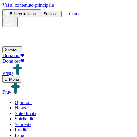
Vai al contenuto principale
Cerca
Edition
italiano
Sezioni
Servizi
Dona ora
Dona ora
Prega
Menu
Pray
Opinioni
News
Stile di vita
Spiritualità
Scoperte
Eredità
Italia