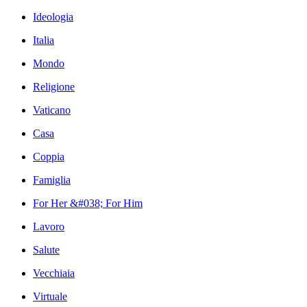
Ideologia
Italia
Mondo
Religione
Vaticano
Casa
Coppia
Famiglia
For Her &#038; For Him
Lavoro
Salute
Vecchiaia
Virtuale