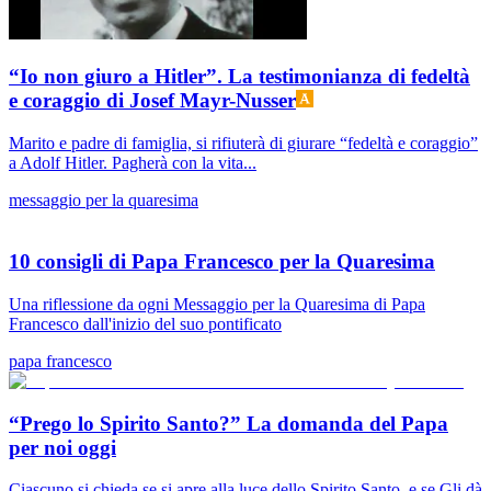
“Io non giuro a Hitler”. La testimonianza di fedeltà
e coraggio di Josef Mayr-Nusser
Marito e padre di famiglia, si rifiuterà di giurare “fedeltà e coraggio”
a Adolf Hitler. Pagherà con la vita...
messaggio per la quaresima
10 consigli di Papa Francesco per la Quaresima
Una riflessione da ogni Messaggio per la Quaresima di Papa
Francesco dall'inizio del suo pontificato
papa francesco
“Prego lo Spirito Santo?” La domanda del Papa
per noi oggi
Ciascuno si chieda se si apre alla luce dello Spirito Santo, e se Gli dà