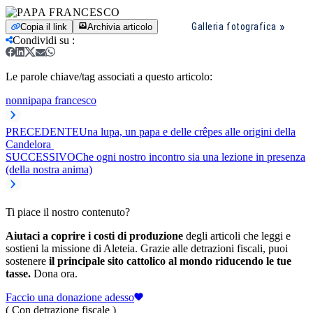
Galleria fotografica
Copia il link
Archivia articolo
Condividi su
:
Le parole chiave/tag associati a questo articolo:
nonni
papa francesco
PRECEDENTE
Una lupa, un papa e delle crêpes alle origini della
Candelora
SUCCESSIVO
Che ogni nostro incontro sia una lezione in presenza
(della nostra anima)
Ti piace il nostro contenuto?
Aiutaci a coprire i costi di produzione
degli articoli che leggi e
sostieni la missione di Aleteia. Grazie alle detrazioni fiscali, puoi
sostenere
il principale sito cattolico al mondo riducendo le tue
tasse.
Dona ora.
Faccio una donazione adesso
( Con detrazione fiscale )