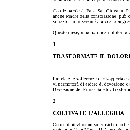
Con le parole di Papa San Giovanni Pao
anche Madre della consolazione, può com
si trasformi in serenità, la vostra ango
Questo mese, uniamo i nostri dolori a 
1
TRASFORMATE IL DOLORE
Prendete le sofferenze che sopportate e
vi permetterà di ardere di devozione e a
Devozione del Primo Sabato. Trasformare
2
COLTIVATE L’ALLEGRIA
Concentratevi meno sui vostri dolori e 
recitate un’Ave Maria. Un’altra idea è 