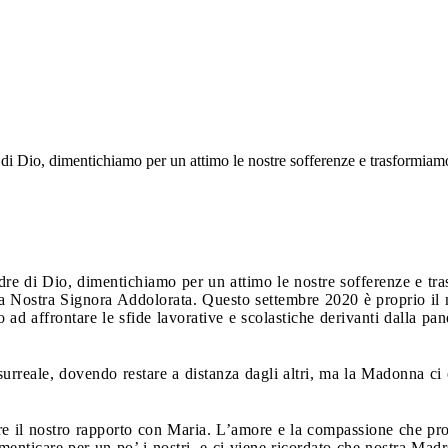
i Dio, dimentichiamo per un attimo le nostre sofferenze e trasformiamo 
e di Dio, dimentichiamo per un attimo le nostre sofferenze e tra
a Nostra Signora Addolorata. Questo settembre 2020 è proprio il 
d affrontare le sfide lavorative e scolastiche derivanti dalla pand
rreale, dovendo restare a distanza dagli altri, ma la Madonna ci 
are il nostro rapporto con Maria. L’amore e la compassione che p
enticare per un po’ i nostri, e ci viene ricordato che nostra Madr