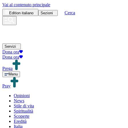
Vai al contenuto principale
Cerca
Edition
italiano
Sezioni
Servizi
Dona ora
Dona ora
Prega
Menu
Pray
Opinioni
News
Stile di vita
Spiritualità
Scoperte
Eredità
Italia