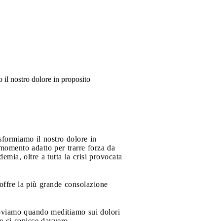
il nostro dolore in proposito
sformiamo il nostro dolore in
momento adatto per trarre forza da
emia, oltre a tutta la crisi provocata
offre la più grande consolazione
roviamo quando meditiamo sui dolori
e ci capisce davvero.