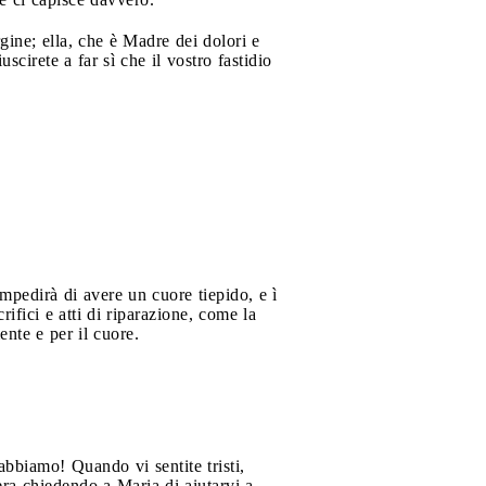
ine; ella, che è Madre dei dolori e
cirete a far sì che il vostro fastidio
mpedirà di avere un cuore tiepido, e ì
ifici e atti di riparazione, come la
ente e per il cuore.
abbiamo! Quando vi sentite tristi,
era chiedendo a Maria di aiutarvi a