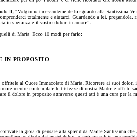
lo II, “Volgiamo incessantemente lo sguardo alla Santissima Verg
prenderci totalmente e aiutarci. Guardando a lei, pregandola, rius
scia in speranza e il vostro dolore in amore”.
quelli di Maria. Ecco 10 modi per farlo:
 IN PROPOSITO
 offritele al Cuore Immacolato di Maria. Ricorrere ai suoi dolori i
more mentre contemplate le tristezze di nostra Madre e offrite sacr
 il dolore in proposito attraverso questi atti è una cura per la m
coltivate la gioia di pensare alla splendida Madre Santissima che 
compilare un diario dei vostri dolori, e scrivere subito una preghi