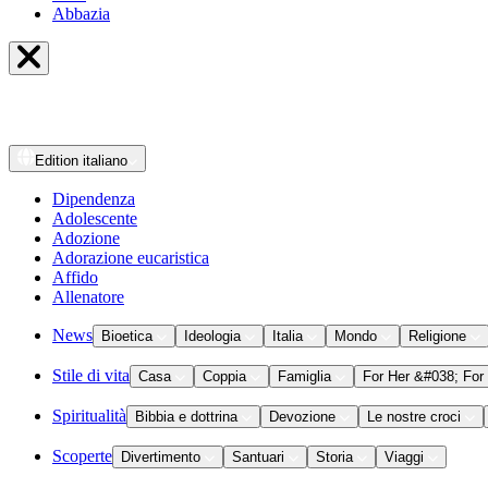
Abbazia
Edition
italiano
Dipendenza
Adolescente
Adozione
Adorazione eucaristica
Affido
Allenatore
News
Bioetica
Ideologia
Italia
Mondo
Religione
Stile di vita
Casa
Coppia
Famiglia
For Her &#038; For
Spiritualità
Bibbia e dottrina
Devozione
Le nostre croci
Scoperte
Divertimento
Santuari
Storia
Viaggi