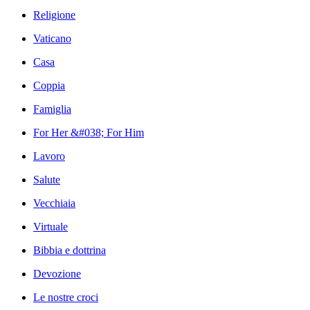
Religione
Vaticano
Casa
Coppia
Famiglia
For Her &#038; For Him
Lavoro
Salute
Vecchiaia
Virtuale
Bibbia e dottrina
Devozione
Le nostre croci