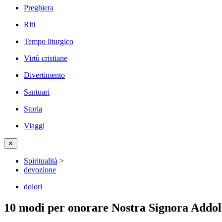
Preghiera
Riti
Tempo liturgico
Virtù cristiane
Divertimento
Santuari
Storia
Viaggi
✕
Spiritualità
>
devozione
dolori
10 modi per onorare Nostra Signora Addolo