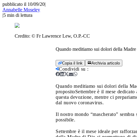
pubblicato il 10/09/20
|
Annabelle Moseley
|
5
min di lettura
Credito:
© Fr Lawrence Lew, O.P.-CC
Quando meditiamo sui dolori della Madre d
Copia il link
Archivia articolo
Condividi su
:
Quando meditiamo sui dolori della Madr
proposito
Settembre è il mese dedicato 
questa devozione, mentre ci prepariamo a
dal nuovo coronavirus.
Il nostro mondo “mascherato” sembra su
possibile.
Settembre è il mese ideale per rafforz
della Madre di Dio ci permettono di dim