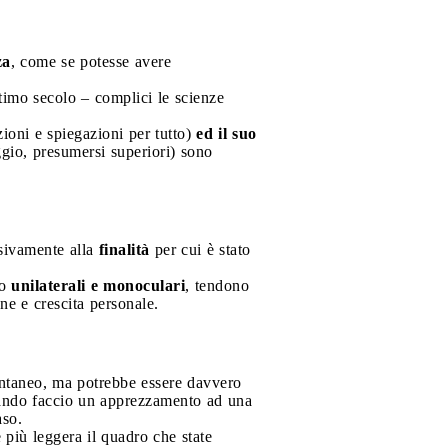
za
, come se potesse avere
ltimo secolo – complici le scienze
zioni e spiegazioni per tutto)
ed il suo
ggio, presumersi superiori) sono
usivamente alla
finalità
per cui è stato
no
unilaterali e monoculari
, tendono
one e crescita personale.
ontaneo, ma potrebbe essere davvero
quando faccio un apprezzamento ad una
aso.
e più leggera il quadro che state