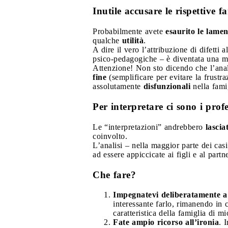
Inutile accusare le rispettive f
Probabilmente avete
esaurito le lame
qualche
utilità
.
A dire il vero l’attribuzione di difett
psico-pedagogiche – è diventata una m
Attenzione! Non sto dicendo che l’anal
fine
(semplificare per evitare la frustr
assolutamente
disfunzionali
nella fami
Per interpretare ci sono i pro
Le “interpretazioni” andrebbero
lasciat
coinvolto.
L’analisi – nella maggior parte dei cas
ad essere appiccicate ai figli e al part
Che fare?
Impegnatevi deliberatamente a v
interessante farlo, rimanendo in
caratteristica della famiglia di 
Fate ampio ricorso all’ironia
. 