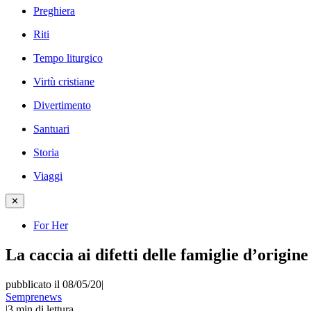
Preghiera
Riti
Tempo liturgico
Virtù cristiane
Divertimento
Santuari
Storia
Viaggi
✕
For Her
La caccia ai difetti delle famiglie d’origine 
pubblicato il 08/05/20
|
Semprenews
|
3
min di lettura