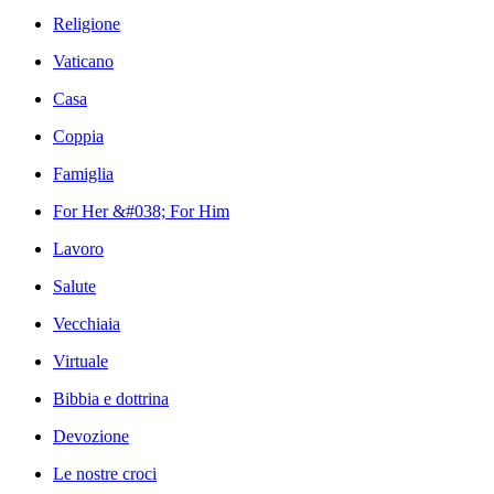
Religione
Vaticano
Casa
Coppia
Famiglia
For Her &#038; For Him
Lavoro
Salute
Vecchiaia
Virtuale
Bibbia e dottrina
Devozione
Le nostre croci