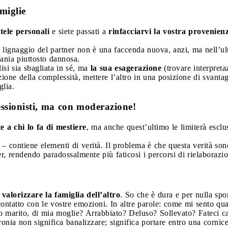
amiglie
ntele personali
e siete passati a
rinfacciarvi la vostra provenien
i al lignaggio del partner non è una faccenda nuova, anzi, ma nell’u
ania piuttosto dannosa.
isi sia sbagliata in sé, ma
la sua esagerazione
(trovare interpreta
azione della complessità, mettere l’altro in una posizione di svanta
glia.
fessionisti, ma con moderazione!
e a chi lo fa di mestiere
, ma anche quest’ultimo le limiterà escl
i – contiene elementi di verità. Il problema è che questa verità so
ner, rendendo paradossalmente più faticosi i percorsi di rielaborazi
alorizzare la famiglia dell’altro
. So che è dura e per nulla sp
 contatto con le vostre emozioni. In altre parole: come mi sento 
mio marito, di mia moglie? Arrabbiato? Deluso? Sollevato? Fateci c
Ironia non significa banalizzare; significa portare entro una cornic