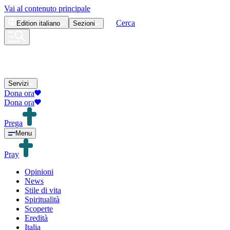
Vai al contenuto principale
Cerca
Edition
italiano
Sezioni
Servizi
Dona ora
Dona ora
Prega
Menu
Pray
Opinioni
News
Stile di vita
Spiritualità
Scoperte
Eredità
Italia