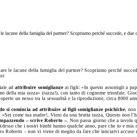
le lacune della famiglia del partner? Scopriamo perché succede, e due co
are le lacune della famiglia del partner? Scopriamo perché succede
ni
iale ad
attribuire somiglianze
ai figli: «In questo assomigli a pa
sono della mia razza» (razza!), con tanto di cognome trionfale. Gio
erto un nesso tra la sessualità e la riproduzione, circa 8000 ann
 si comincia ad attribuire ai figli somiglianze psichiche
, non
i: «Sei come tua madre!, Vieni da una brutta razza, Questo non l
impazzendo – scrive Roberto –
. Non passa giorno che a tavola 
 Adesso che i nostri bimbi hanno qualche anno, pare che io e mia
ro Roberto – non vi viene di meglio da fare che lanciarvi accuse 