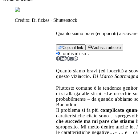
Credito:
Di fizkes - Shutterstock
Quanto siamo bravi (ed ipocriti) a scovare 
Copia il link
Archivia articolo
Condividi su
:
Quanto siamo bravi (ed ipocriti) a scov
questo viziaccio.
Di Marco Scarmagna
P
iuttosto comune è la tendenza genitor
ci si allarga alle stirpi: «Le orecchie 
probabilmente – da quando abbiamo scop
Bachofen.
Il problema si fa più
complicato quando
caratteristiche citate sono… spregevol
che succede ma mi pare che stiamo 
sproposito. Mi metto dentro anche io.
le caratteristiche negative…» … e – ca