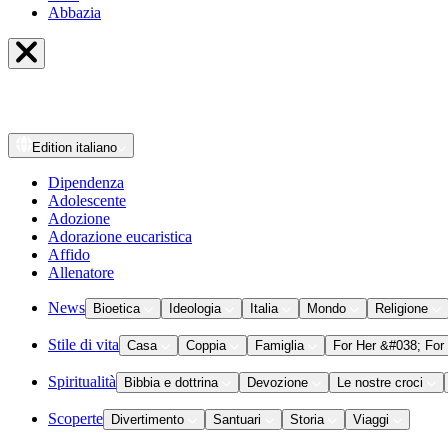
Abbazia
Edition
italiano
Dipendenza
Adolescente
Adozione
Adorazione eucaristica
Affido
Allenatore
News
Bioetica
Ideologia
Italia
Mondo
Religione
Stile di vita
Casa
Coppia
Famiglia
For Her &#038; For
Spiritualità
Bibbia e dottrina
Devozione
Le nostre croci
Scoperte
Divertimento
Santuari
Storia
Viaggi