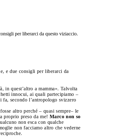
nsigli per liberarci da questo viziaccio.
, e due consigli per liberarci da
pà, in quest’altro a mamma». Talvolta
chetti innocui, ai quali partecipiamo –
i fa, secondo l’antropologo svizzero
 fosse altro perché – quasi sempre– le
’ha proprio preso da me!
Marco non so
qualcuno non esca con qualche
 moglie non facciamo altro che vederne
reciproche.