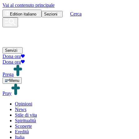
Vai al contenuto principale
Cerca
Edition
italiano
Sezioni
Servizi
Dona ora
Dona ora
Prega
Menu
Pray
Opinioni
News
Stile di vita
Spiritualità
Scoperte
Eredità
Italia