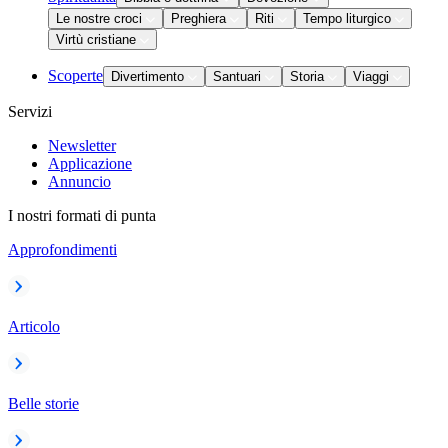
Le nostre croci
Preghiera
Riti
Tempo liturgico
Virtù cristiane
Scoperte
Divertimento
Santuari
Storia
Viaggi
Servizi
Newsletter
Applicazione
Annuncio
I nostri formati di punta
Approfondimenti
Articolo
Belle storie