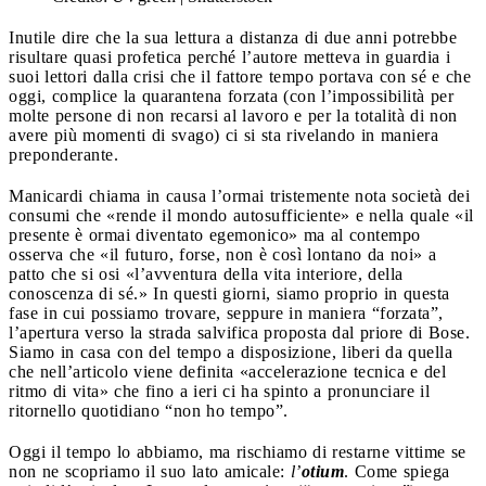
Inutile dire che la sua lettura a distanza di due anni potrebbe
risultare quasi profetica perché l’autore metteva in guardia i
suoi lettori dalla crisi che il fattore tempo portava con sé e che
oggi, complice la quarantena forzata (con l’impossibilità per
molte persone di non recarsi al lavoro e per la totalità di non
avere più momenti di svago) ci si sta rivelando in maniera
preponderante.
Manicardi chiama in causa l’ormai tristemente nota società dei
consumi che «rende il mondo autosufficiente» e nella quale «il
presente è ormai diventato egemonico» ma al contempo
osserva che «il futuro, forse, non è così lontano da noi» a
patto che si osi «l’avventura della vita interiore, della
conoscenza di sé.» In questi giorni, siamo proprio in questa
fase in cui possiamo trovare, seppure in maniera “forzata”,
l’apertura verso la strada salvifica proposta dal priore di Bose.
Siamo in casa con del tempo a disposizione, liberi da quella
che nell’articolo viene definita «accelerazione tecnica e del
ritmo di vita» che fino a ieri ci ha spinto a pronunciare il
ritornello quotidiano “non ho tempo”.
Oggi il tempo lo abbiamo, ma rischiamo di restarne vittime se
non ne scopriamo il suo lato amicale:
l’
otium
. Come spiega