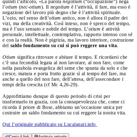
quindi l’articolo, «La parola
negotium
(“occupazione”) nega
l’
otium
(
nec-otium
). Il
negotium
è l’attività, il fare, ma esso è
negazione del lavoro più degno che è l’attività spirituale.
L’ozio, nel senso dell’
otium
antico, non è allora il padre dei
vizi, ma della creatività. Così inteso, non è spreco del tempo,
ma è l’uso sensato e nobile del tempo. L’
otium
è attività
personale, intellettuale, contemplativa, rapporto intenso con sé
e con la realtà. Non è pigrizia, ma lavoro interiore, costruzione
del
saldo fondamento su cui si può reggere una vita
.
Otium
significa ritrovare e abitare il tempo. E ricordarsi che
c’è una fecondità legata al non lavorare, al non fare, come
nella parabola evangelica del seme che spunta da solo e che
cresce, matura e porta frutto grazie sì al tempo del fare, ma
anche a quello del non fare, dell’attesa, dell’assecondare i
tempi della crescita (cf Mc 4,26-29).
Approfittiamo dunque di questo periodo di crisi per
trasformarlo in grazia, con la consapevolezza che, come ci
ricorda il priore di Bose, abbiamo un’occasione unica per
costruire un saldo fondamento su cui reggere la nostra vita.
Qui l’originale pubblicato su Lucalanari.info
Copia il link
Archivia articolo