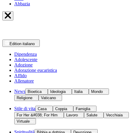
Abbazia
Edition
italiano
Dipendenza
Adolescente
Adozione
Adorazione eucaristica
Affido
Allenatore
News
Bioetica
Ideologia
Italia
Mondo
Religione
Vaticano
Stile di vita
Casa
Coppia
Famiglia
For Her &#038; For Him
Lavoro
Salute
Vecchiaia
Virtuale
Spiritualità
Bibbia e dottrina
Devozione