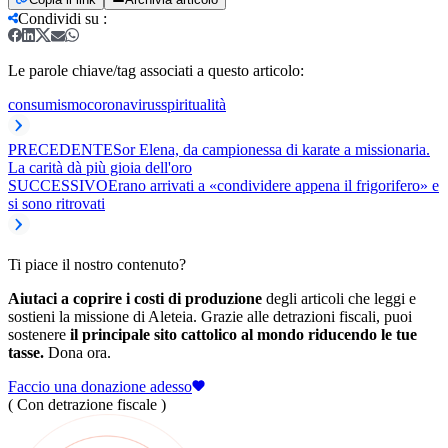
Condividi su
:
Le parole chiave/tag associati a questo articolo:
consumismo
coronavirus
spiritualità
PRECEDENTE
Sor Elena, da campionessa di karate a missionaria.
La carità dà più gioia dell'oro
SUCCESSIVO
Erano arrivati a «condividere appena il frigorifero» e
si sono ritrovati
Ti piace il nostro contenuto?
Aiutaci a coprire i costi di produzione
degli articoli che leggi e
sostieni la missione di Aleteia. Grazie alle detrazioni fiscali, puoi
sostenere
il principale sito cattolico al mondo riducendo le tue
tasse.
Dona ora.
Faccio una donazione adesso
( Con detrazione fiscale )