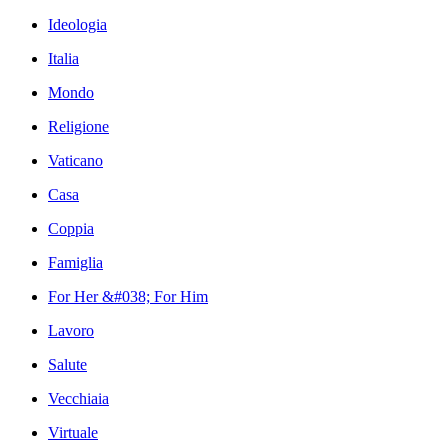
Ideologia
Italia
Mondo
Religione
Vaticano
Casa
Coppia
Famiglia
For Her &#038; For Him
Lavoro
Salute
Vecchiaia
Virtuale