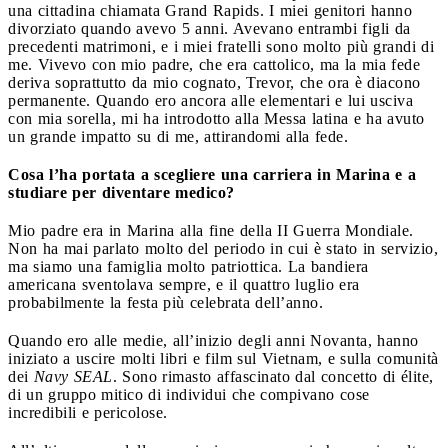
una cittadina chiamata Grand Rapids. I miei genitori hanno
divorziato quando avevo 5 anni. Avevano entrambi figli da
precedenti matrimoni, e i miei fratelli sono molto più grandi di
me. Vivevo con mio padre, che era cattolico, ma la mia fede
deriva soprattutto da mio cognato, Trevor, che ora è diacono
permanente. Quando ero ancora alle elementari e lui usciva
con mia sorella, mi ha introdotto alla Messa latina e ha avuto
un grande impatto su di me, attirandomi alla fede.
Cosa l’ha portata a scegliere una carriera in Marina e a
studiare per diventare medico?
Mio padre era in Marina alla fine della II Guerra Mondiale.
Non ha mai parlato molto del periodo in cui è stato in servizio,
ma siamo una famiglia molto patriottica. La bandiera
americana sventolava sempre, e il quattro luglio era
probabilmente la festa più celebrata dell’anno.
Quando ero alle medie, all’inizio degli anni Novanta, hanno
iniziato a uscire molti libri e film sul Vietnam, e sulla comunità
dei
Navy SEAL
. Sono rimasto affascinato dal concetto di élite,
di un gruppo mitico di individui che compivano cose
incredibili e pericolose.