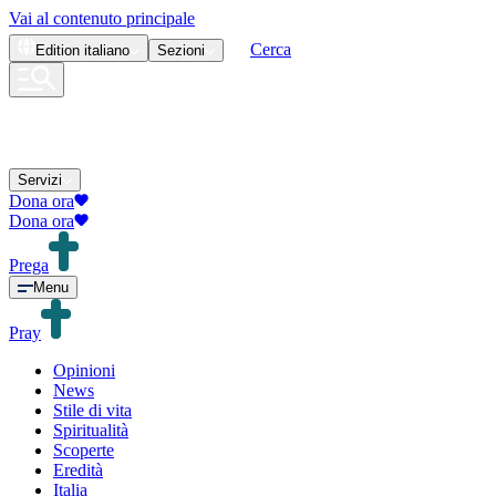
Vai al contenuto principale
Cerca
Edition
italiano
Sezioni
Servizi
Dona ora
Dona ora
Prega
Menu
Pray
Opinioni
News
Stile di vita
Spiritualità
Scoperte
Eredità
Italia