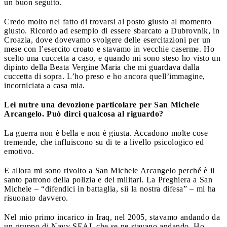
un buon seguito.
Credo molto nel fatto di trovarsi al posto giusto al momento
giusto. Ricordo ad esempio di essere sbarcato a Dubrovnik, in
Croazia, dove dovevamo svolgere delle esercitazioni per un
mese con l’esercito croato e stavamo in vecchie caserme. Ho
scelto una cuccetta a caso, e quando mi sono steso ho visto un
dipinto della Beata Vergine Maria che mi guardava dalla
cuccetta di sopra. L’ho preso e ho ancora quell’immagine,
incorniciata a casa mia.
Lei nutre una devozione particolare per San Michele
Arcangelo. Può dirci qualcosa al riguardo?
La guerra non è bella e non è giusta. Accadono molte cose
tremende, che influiscono su di te a livello psicologico ed
emotivo.
E allora mi sono rivolto a San Michele Arcangelo perché è il
santo patrono della polizia e dei militari. La Preghiera a San
Michele – “difendici in battaglia, sii la nostra difesa” – mi ha
risuonato davvero.
Nel mio primo incarico in Iraq, nel 2005, stavamo andando da
un gruppo di Navy SEAL che se ne stavano andando. Ho