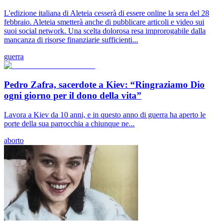
L'edizione italiana di Aleteia cesserà di essere online la sera del 28
febbraio. Aleteia smetterà anche di pubblicare articoli e video sui
suoi social network. Una scelta dolorosa resa improrogabile dalla
mancanza di risorse finanziarie sufficienti...
guerra
Pedro Zafra, sacerdote a Kiev: “Ringraziamo Dio
ogni giorno per il dono della vita”
Lavora a Kiev da 10 anni, e in questo anno di guerra ha aperto le
porte della sua parrocchia a chiunque ne...
aborto