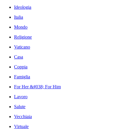
Ideologia
Italia
Mondo
Religione
Vaticano
Casa
Coppia
Famiglia
For Her &#038; For Him
Lavoro
Salute
Vecchiaia
Virtuale