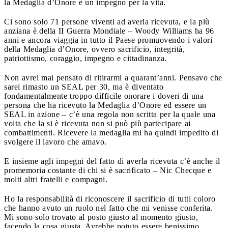
la Medaglia d’Onore è un impegno per la vita.
Ci sono solo 71 persone viventi ad averla ricevuta, e la più
anziana è della II Guerra Mondiale – Woody Williams ha 96
anni e ancora viaggia in tutto il Paese promuovendo i valori
della Medaglia d’Onore, ovvero sacrificio, integrità,
patriottismo, coraggio, impegno e cittadinanza.
Non avrei mai pensato di ritirarmi a quarant’anni. Pensavo che
sarei rimasto un SEAL per 30, ma è diventato
fondamentalmente troppo difficile onorare i doveri di una
persona che ha ricevuto la Medaglia d’Onore ed essere un
SEAL in azione – c’è una regola non scritta per la quale una
volta che la si è ricevuta non si può più partecipare ai
combattimenti. Ricevere la medaglia mi ha quindi impedito di
svolgere il lavoro che amavo.
E insieme agli impegni del fatto di averla ricevuta c’è anche il
promemoria costante di chi si è sacrificato – Nic Checque e
molti altri fratelli e compagni.
Ho la responsabilità di riconoscere il sacrificio di tutti coloro
che hanno avuto un ruolo nel fatto che mi venisse conferita.
Mi sono solo trovato al posto giusto al momento giusto,
facendo la cosa giusta. Avrebbe potuto essere benissimo