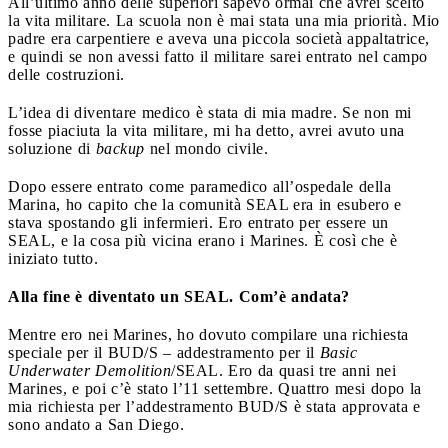
All’ultimo anno delle superiori sapevo ormai che avrei scelto
la vita militare. La scuola non è mai stata una mia priorità. Mio
padre era carpentiere e aveva una piccola società appaltatrice,
e quindi se non avessi fatto il militare sarei entrato nel campo
delle costruzioni.
L’idea di diventare medico è stata di mia madre. Se non mi
fosse piaciuta la vita militare, mi ha detto, avrei avuto una
soluzione di
backup
nel mondo civile.
Dopo essere entrato come paramedico all’ospedale della
Marina, ho capito che la comunità SEAL era in esubero e
stava spostando gli infermieri. Ero entrato per essere un
SEAL, e la cosa più vicina erano i Marines. È così che è
iniziato tutto.
Alla fine è diventato un SEAL. Com’è andata?
Mentre ero nei Marines, ho dovuto compilare una richiesta
speciale per il BUD/S – addestramento per il
Basic
Underwater Demolition
/SEAL. Ero da quasi tre anni nei
Marines, e poi c’è stato l’11 settembre. Quattro mesi dopo la
mia richiesta per l’addestramento BUD/S è stata approvata e
sono andato a San Diego.