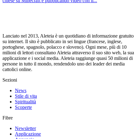
chiese su Minecraft e pubblicando video con il...
Lanciato nel 2013, Aleteia è un quotidiano di informazione gratuito
su internet. Il sito è pubblicato in sei lingue (francese, inglese,
portoghese, spagnolo, polacco e sloveno). Ogni mese, più di 10
milioni di lettori consultano Aleteia attraverso il suo sito web, la sua
applicazione e i social media. Aleteia raggiunge quasi 50 milioni di
persone in tutto il mondo, rendendolo uno dei leader dei media
cattolici online.
Sezioni
News
Stile di vita
Spiritualità
Scoperte
Fibre
Newsletter
Applicazione