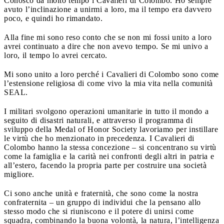
Conosco da molto tempo i Cavalieri di Colombo. Ho sempre
avuto l’inclinazione a unirmi a loro, ma il tempo era davvero
poco, e quindi ho rimandato.
Alla fine mi sono reso conto che se non mi fossi unito a loro
avrei continuato a dire che non avevo tempo. Se mi univo a
loro, il tempo lo avrei cercato.
Mi sono unito a loro perché i Cavalieri di Colombo sono come
l’estensione religiosa di come vivo la mia vita nella comunità
SEAL.
I militari svolgono operazioni umanitarie in tutto il mondo a
seguito di disastri naturali, e attraverso il programma di
sviluppo della Medal of Honor Society lavoriamo per instillare
le virtù che ho menzionato in precedenza. I Cavalieri di
Colombo hanno la stessa concezione – si concentrano su virtù
come la famiglia e la carità nei confronti degli altri in patria e
all’estero, facendo la propria parte per costruire una società
migliore.
Ci sono anche unità e fraternità, che sono come la nostra
confraternita – un gruppo di individui che la pensano allo
stesso modo che si riuniscono e il potere di unirsi come
squadra, combinando la buona volontà, la natura, l’intelligenza