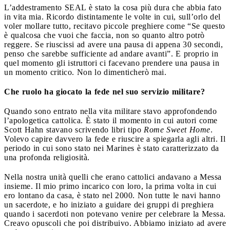
L’addestramento SEAL è stato la cosa più dura che abbia fato
in vita mia. Ricordo distintamente le volte in cui, sull’orlo del
voler mollare tutto, recitavo piccole preghiere come “Se questo
è qualcosa che vuoi che faccia, non so quanto altro potrò
reggere. Se riuscissi ad avere una pausa di appena 30 secondi,
penso che sarebbe sufficiente ad andare avanti”. E proprio in
quel momento gli istruttori ci facevano prendere una pausa in
un momento critico. Non lo dimenticherò mai.
Che ruolo ha giocato la fede nel suo servizio militare?
Quando sono entrato nella vita militare stavo approfondendo
l’apologetica cattolica. È stato il momento in cui autori come
Scott Hahn stavano scrivendo libri tipo
Rome Sweet Home
.
Volevo capire davvero la fede e riuscire a spiegarla agli altri. Il
periodo in cui sono stato nei Marines è stato caratterizzato da
una profonda religiosità.
Nella nostra unità quelli che erano cattolici andavano a Messa
insieme. Il mio primo incarico con loro, la prima volta in cui
ero lontano da casa, è stato nel 2000. Non tutte le navi hanno
un sacerdote, e ho iniziato a guidare dei gruppi di preghiera
quando i sacerdoti non potevano venire per celebrare la Messa.
Creavo opuscoli che poi distribuivo. Abbiamo iniziato ad avere