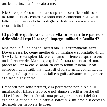
qualcun altro, ma è toccato a me.
Nic Checque è colui che ha compiuto il sacrificio ultimo, e lo
ha fatto in modo eroico. Ci sono molte emozioni relative al
fatto di aver ricevuto la medaglia e di dover rivivere quei
ricordi tutto il tempo.
Ci può dire qualcosa della sua vita come marito e padre, e
delle sfide di equilibrare gli impegni militari e familiari?
Mia moglie è una donna incredibile. È estremamente forte.
Doveva esserlo, come moglie di un militare e soprattutto di un
SEAL. La cosa splendida è che siamo insieme da quando ero
un infermiere dei Marines, e quindi è stata testimone di tutto il
processo. Penso che ci abbia davvero tenuti insieme. Non
conosco i dati esatti, ma i tassi di divorzio nella comunità che
si occupa di operazioni speciali è significativamente superiore
alla media nazionale.
I rapporti non sono perfetti, e la perfezione non è reale. Il
matrimonio richiede lavoro, e noi siamo riusciti a gestire gli
alti e i bassi. Penso che sia una prova per entrambi del fatto
che “nella buona e nella cattiva sorte” si è insieme e si cercano
dei modi per risolvere le cose.