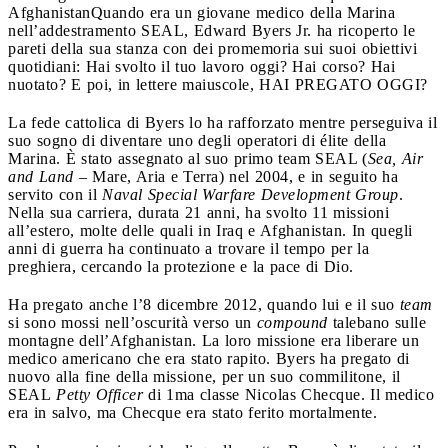
Afghanistan
Quando era un giovane medico della Marina
nell’addestramento SEAL, Edward Byers Jr. ha ricoperto le
pareti della sua stanza con dei promemoria sui suoi obiettivi
quotidiani: Hai svolto il tuo lavoro oggi? Hai corso? Hai
nuotato? E poi, in lettere maiuscole, HAI PREGATO OGGI?
La fede cattolica di Byers lo ha rafforzato mentre perseguiva il
suo sogno di diventare uno degli operatori di élite della
Marina. È stato assegnato al suo primo team SEAL (
Sea, Air
and Land
– Mare, Aria e Terra) nel 2004, e in seguito ha
servito con il
Naval Special Warfare Development Group
.
Nella sua carriera, durata 21 anni, ha svolto 11 missioni
all’estero, molte delle quali in Iraq e Afghanistan. In quegli
anni di guerra ha continuato a trovare il tempo per la
preghiera, cercando la protezione e la pace di Dio.
Ha pregato anche l’8 dicembre 2012, quando lui e il suo
team
si sono mossi nell’oscurità verso un
compound
talebano sulle
montagne dell’Afghanistan. La loro missione era liberare un
medico americano che era stato rapito. Byers ha pregato di
nuovo alla fine della missione, per un suo commilitone, il
SEAL
Petty Officer
di 1ma classe Nicolas Checque. Il medico
era in salvo, ma Checque era stato ferito mortalmente.