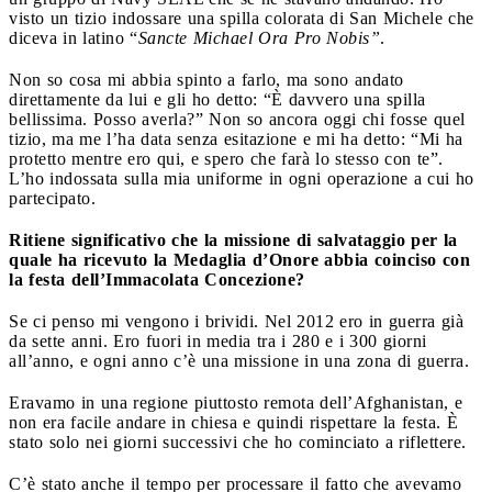
visto un tizio indossare una spilla colorata di San Michele che
diceva in latino “
Sancte Michael Ora Pro Nobis”
.
Non so cosa mi abbia spinto a farlo, ma sono andato
direttamente da lui e gli ho detto: “È davvero una spilla
bellissima. Posso averla?” Non so ancora oggi chi fosse quel
tizio, ma me l’ha data senza esitazione e mi ha detto: “Mi ha
protetto mentre ero qui, e spero che farà lo stesso con te”.
L’ho indossata sulla mia uniforme in ogni operazione a cui ho
partecipato.
Ritiene significativo che la missione di salvataggio per la
quale ha ricevuto la Medaglia d’Onore abbia coinciso con
la festa dell’Immacolata Concezione?
Se ci penso mi vengono i brividi. Nel 2012 ero in guerra già
da sette anni. Ero fuori in media tra i 280 e i 300 giorni
all’anno, e ogni anno c’è una missione in una zona di guerra.
Eravamo in una regione piuttosto remota dell’Afghanistan, e
non era facile andare in chiesa e quindi rispettare la festa. È
stato solo nei giorni successivi che ho cominciato a riflettere.
C’è stato anche il tempo per processare il fatto che avevamo