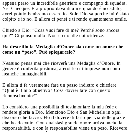
appena perso un incredibile guerriero e compagno di squadra,
Nic Checque. Era proprio davanti a me quando è accaduto,
avrei potuto benissimo essere io. Solo Dio sa perché lui è stato
colpito e io no. E allora ci pensi e ti rende quantomeno umile.
Chiedo a Dio: “Cosa vuoi fare di me? Perché sono ancora
qui?” Ci penso molto. Non credo alle coincidenze.
Ha descritto la Medaglia d’Onore sia come un onore che
come un “peso”. Può spiegarcelo?
Nessuno pensa mai che riceverà una Medaglia d’Onore. In
genere è conferita postuma, a eroi le cui imprese non sono
neanche immaginabili.
E allora ti fa veramente fare un passo indietro e chiedere
“Qual è il mio obiettivo? Cosa dovrei fare con questo
riconoscimento?”
Lo considero una possibilità di testimoniare la mia fede e
rendere gloria a Dio. Menziono Dio e San Michele in ogni
discorso che faccio. Ho il dovere di farlo per via delle grazie
che ho ricevuto. Con qualsiasi grande onore arriva anche la
responsabilità, e con la responsabilità viene un peso. Ricevere