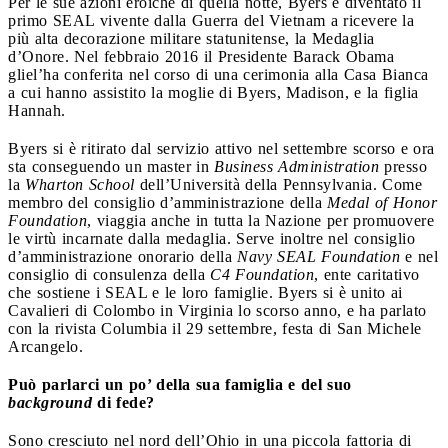
Per le sue azioni eroiche di quella notte, Byers è diventato il
primo SEAL vivente dalla Guerra del Vietnam a ricevere la
più alta decorazione militare statunitense, la Medaglia
d’Onore. Nel febbraio 2016 il Presidente Barack Obama
gliel’ha conferita nel corso di una cerimonia alla Casa Bianca
a cui hanno assistito la moglie di Byers, Madison, e la figlia
Hannah.
Byers si è ritirato dal servizio attivo nel settembre scorso e ora
sta conseguendo un master in
Business Administration
presso
la
Wharton School
dell’Università della Pennsylvania. Come
membro del consiglio d’amministrazione della
Medal of Honor
Foundation
, viaggia anche in tutta la Nazione per promuovere
le virtù incarnate dalla medaglia. Serve inoltre nel consiglio
d’amministrazione onorario della
Navy SEAL Foundation
e nel
consiglio di consulenza della
C4 Foundation
, ente caritativo
che sostiene i SEAL e le loro famiglie. Byers si è unito ai
Cavalieri di Colombo in Virginia lo scorso anno, e ha parlato
con la rivista Columbia il 29 settembre, festa di San Michele
Arcangelo.
Può parlarci un po’ della sua famiglia e del suo
background
di fede?
Sono cresciuto nel nord dell’Ohio in una piccola fattoria di