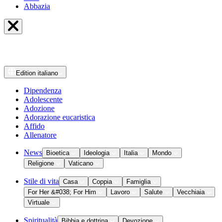
Abbazia
Edition
italiano
Dipendenza
Adolescente
Adozione
Adorazione eucaristica
Affido
Allenatore
News
Bioetica
Ideologia
Italia
Mondo
Religione
Vaticano
Stile di vita
Casa
Coppia
Famiglia
For Her &#038; For Him
Lavoro
Salute
Vecchiaia
Virtuale
Spiritualità
Bibbia e dottrina
Devozione