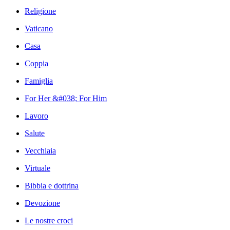
Religione
Vaticano
Casa
Coppia
Famiglia
For Her &#038; For Him
Lavoro
Salute
Vecchiaia
Virtuale
Bibbia e dottrina
Devozione
Le nostre croci