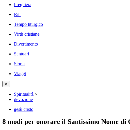
Preghiera
Riti
Tempo liturgico
Virtù cristiane
Divertimento
Santuari
Storia
Viaggi
✕
Spiritualità
>
devozione
gesù cristo
8 modi per onorare il Santissimo Nome di 