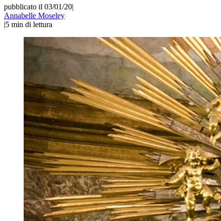
pubblicato il 03/01/20
|
Annabelle Moseley
|
5
min di lettura