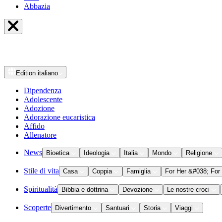
Abbazia
Edition
italiano
Dipendenza
Adolescente
Adozione
Adorazione eucaristica
Affido
Allenatore
News
Bioetica
Ideologia
Italia
Mondo
Religione
Stile di vita
Casa
Coppia
Famiglia
For Her &#038; For
Spiritualità
Bibbia e dottrina
Devozione
Le nostre croci
Scoperte
Divertimento
Santuari
Storia
Viaggi