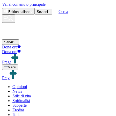
Vai al contenuto principale
Cerca
Edition
italiano
Sezioni
Servizi
Dona ora
Dona ora
Prega
Menu
Pray
Opinioni
News
Stile di vita
Spiritualità
Scoperte
Eredità
Italia