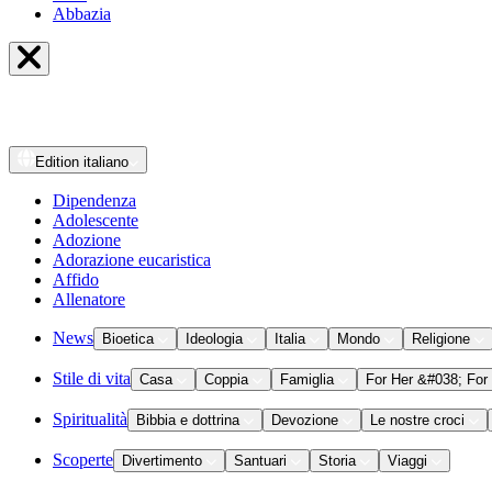
Abbazia
Edition
italiano
Dipendenza
Adolescente
Adozione
Adorazione eucaristica
Affido
Allenatore
News
Bioetica
Ideologia
Italia
Mondo
Religione
Stile di vita
Casa
Coppia
Famiglia
For Her &#038; For
Spiritualità
Bibbia e dottrina
Devozione
Le nostre croci
Scoperte
Divertimento
Santuari
Storia
Viaggi