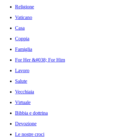
Religione
Vaticano
Casa
Coppia
Famiglia
For Her &#038; For Him
Lavoro
Salute
Vecchiaia
Virtuale
Bibbia e dottrina
Devozione
Le nostre croci