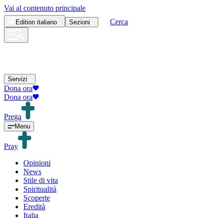
Vai al contenuto principale
Cerca
Edition
italiano
Sezioni
Servizi
Dona ora
Dona ora
Prega
Menu
Pray
Opinioni
News
Stile di vita
Spiritualità
Scoperte
Eredità
Italia