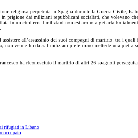
one religiosa perpetrata in Spagna durante la Guerra Civile, Isab
 in prigione dai miliziani repubblicani socialisti, che volevano ch
cilata in un cimitero. I miliziani non esitarono a gettarla brutalme
.
 assistere all’assassinio dei suoi compagni di martirio, tra i quali
non venne fucilata. I miliziani preferirono metterle una pietra sul
ancesco ha riconosciuto il martirio di altri 26 spagnoli perseguita
i rifugiati in Libano
preoccupato