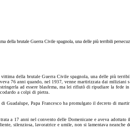
ttima della brutale Guerra Civile spagnola, una delle più terribili persec
a vittima della brutale Guerra Civile spagnola, una delle più terrib
veva 76 anni quando, nel 1937, venne martirizzata dai miliziani so
ringerla ad essere blasfema, ma lei rifiutò di ripudiare la fede in
codardo a colpi di pietra.
a di Guadalupe, Papa Francesco ha promulgato il decreto di martiri
ntrata a 17 anni nel convento delle Domenicane e aveva adottato 
nte, silenziosa, lavoratrice e umile, non si lamentava neanche del