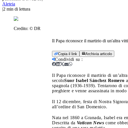
Aleteia
|
2
min di lettura
Credito:
© DR
Il Papa riconosce il martirio di un'altra vi
Copia il link
Archivia articolo
Condividi su
:
Il Papa riconosce il martirio di un’altr
secolo
Suor Isabel Sánchez Romero
a
spagnola (1936-1939). Tentarono di cost
preghiere e venne assassinata in modo 
Il 12 dicembre, festa di Nostra Signor
all’ordine di San Domenico.
Nata nel 1860 a Granada, Isabel era e
Descritta da
Vatican News
come obbedie
seguito di una rara malattia.