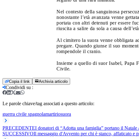
Nel contesto della sanguinosa persecuzi
nonostante l’età avanzata venne gettata
portata con altri detenuti per essere fu
riuscita a salire da sola a causa dell’età
Al cimitero la suora venne obbligata ad
pregare. Quando giunse il suo momento, 
rompendole il cranio.
Insieme a quello di suor Isabel, Papa Fr
Civile.
Copia il link
Archivia articolo
Condividi su
:
Le parole chiave/tag associati a questo articolo:
guerra civile spagnola
martirio
suora
PRECEDENTE
I donatori di “Adotta una famiglia” portano il Natale a
SUCCESSIVO
Il messaggio d'Avvento per chi è stanco, affaticato e 