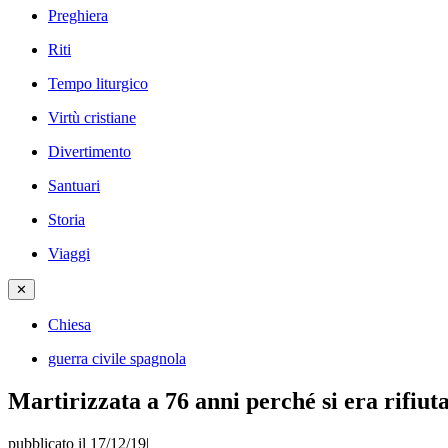
Preghiera
Riti
Tempo liturgico
Virtù cristiane
Divertimento
Santuari
Storia
Viaggi
✕
Chiesa
guerra civile spagnola
Martirizzata a 76 anni perché si era rifiut
pubblicato il 17/12/19
|