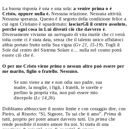
La buona risposta è una e una sola:
a venire prima o è
Cristo, oppure nulla è.
Nessuna relazione. Nessuna attività.
Nessuna speranza. Questo è il segreto della condizione felice a
cui ogni Cristiano è squadernato:
lasciarGli il centro assoluto,
perché ogni cosa in Lui diventi ciò che davvero è
.
Diversamente viviamo un
surrogato
di vita
inutile
che ci verrà
tolta come ci è stata data, senza che il talento unico affidatoci
abbia portato frutto nella Sua vigna (
Gv 21, 15-19
). Togli il
Sole dal centro del Sistema Solare e… nulla nel cosmo potrà
essere ciò che è.
O per me Cristo viene
prima
o nessun altro può essere per
me marito, figlio o fratello. Nessuno.
Se uno viene a me e non odia suo padre, sua
madre, la moglie, i figli, i fratelli, le sorelle e
perfino la propria vita, non può essere mio
discepolo (
Lc 14,26
).
Dobbiamo abbracciare il nostro limite e con coraggio dire, con
Pietro, al Risorto: “Sì, Signore, Tu sai che ti amo”.
Prima
di
tutti, proprio per poter amare davvero tutti. Un
prima
che
rende possibile il nostro amore fra noi. Si tratta di una