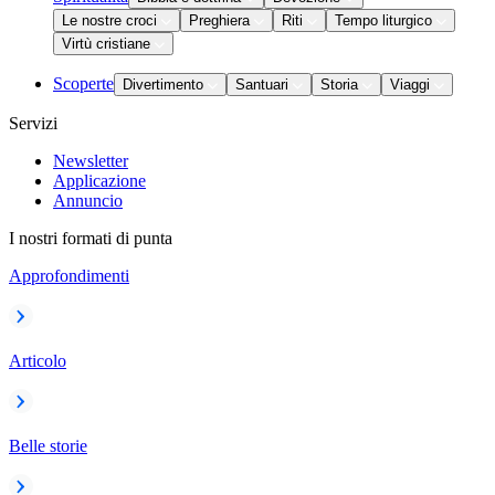
Le nostre croci
Preghiera
Riti
Tempo liturgico
Virtù cristiane
Scoperte
Divertimento
Santuari
Storia
Viaggi
Servizi
Newsletter
Applicazione
Annuncio
I nostri formati di punta
Approfondimenti
Articolo
Belle storie