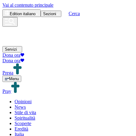
Vai al contenuto principale
Cerca
Edition
italiano
Sezioni
Servizi
Dona ora
Dona ora
Prega
Menu
Pray
Opinioni
News
Stile di vita
Spiritualità
Scoperte
Eredità
Italia