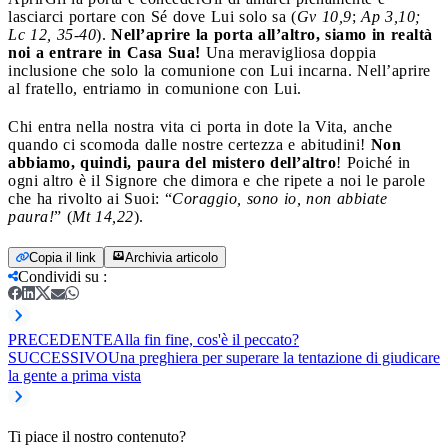
lasciarci portare con Sé dove Lui solo sa (
Gv 10,9
;
Ap 3,10;
Lc 12, 35-40
).
Nell’aprire la porta all’altro, siamo in realtà
noi a entrare in Casa Sua!
Una meravigliosa doppia
inclusione che solo la comunione con Lui incarna. Nell’aprire
al fratello, entriamo in comunione con Lui.
Chi entra nella nostra vita ci porta in dote la Vita, anche
quando ci scomoda dalle nostre certezza e abitudini!
Non
abbiamo, quindi, paura del mistero dell’altro
! Poiché in
ogni altro è il Signore che dimora e che ripete a noi le parole
che ha rivolto ai Suoi: “
Coraggio, sono io, non abbiate
paura!
” (
Mt 14,22
).
Copia il link
Archivia articolo
Condividi su
:
PRECEDENTE
Alla fin fine, cos'è il peccato?
SUCCESSIVO
Una preghiera per superare la tentazione di giudicare
la gente a prima vista
Ti piace il nostro contenuto?