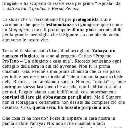
rifugiato e ha scoperto di essere essa per prima “ospitata” da
Lui.
di Silvia Tripodina e Bernd Pennisi
La storia che vi raccontiamo ha per
protagonista Lui
e
vorremmo che questa
testimonianza
vi giungesse quasi come
un
Magnificat
, come il prorompere di
una gioia
incontenibile
per la grande meraviglia che il Signore sta compiendo anche
attraverso le nostre vite.
Tre anni fa siamo stati chiamati ad accogliere
Yahaya, un
ragazzo rifugiato
, in seno al progetto Caritas “Progetto
ProTetto – Un rifugiato a casa mia”. Ricordo benissimo ogni
dettaglio della sera in cui ciò avvenne. Non fu la prima
chiamata. Già. Perché a una prima chiamata che ci era parsa
per tutti e per nessuno, diretta all’intera comunità parrocchiale
della Bicocca, non abbiamo risposto. Non era “mirata” e, come
purtroppo spesso lasciamo che accada, non l’abbiamo sentita
per noi. Peggio: siamo stati indifferenti, così superbamente
convinti di fare già abbastanza per gli altri
. Ma il Signore
non si scoraggia e certamente non desiste dal compiere ciò che
desidera. Così,
quella sera, ha bussato proprio a noi.
Che cosa ci ha chiesto? Forse di ospitare in casa nostra in
pianta stabile Yahaya? No: non ci ha chiamati a farci