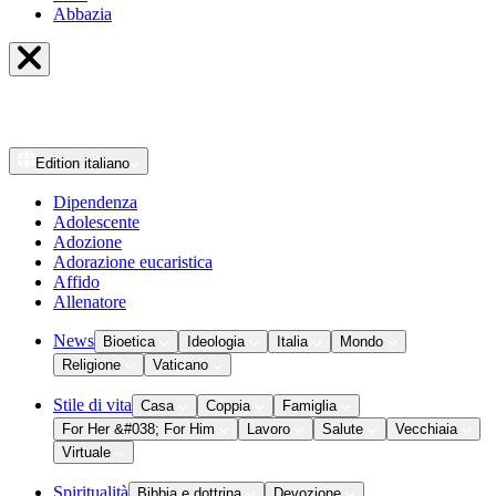
Abbazia
Edition
italiano
Dipendenza
Adolescente
Adozione
Adorazione eucaristica
Affido
Allenatore
News
Bioetica
Ideologia
Italia
Mondo
Religione
Vaticano
Stile di vita
Casa
Coppia
Famiglia
For Her &#038; For Him
Lavoro
Salute
Vecchiaia
Virtuale
Spiritualità
Bibbia e dottrina
Devozione