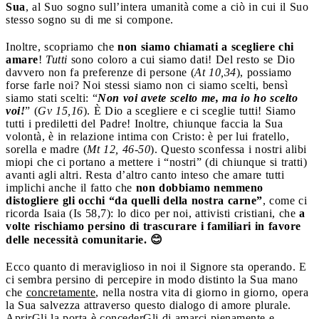
Sua
, al Suo sogno sull’intera umanità come a ciò in cui il Suo
stesso sogno su di me si compone.
Inoltre, scopriamo che
non siamo chiamati a scegliere chi
amare
!
Tutti
sono coloro a cui siamo dati! Del resto se Dio
davvero non fa preferenze di persone (
At 10,34
), possiamo
forse farle noi? Noi stessi siamo non ci siamo scelti, bensì
siamo stati scelti: “
Non voi avete scelto me, ma io ho scelto
voi!
” (
Gv 15,16
). È Dio a scegliere e ci sceglie tutti! Siamo
tutti i prediletti del Padre! Inoltre, chiunque faccia la Sua
volontà, è in relazione intima con Cristo: è per lui fratello,
sorella e madre (
Mt 12, 46-50
). Questo sconfessa i nostri alibi
miopi che ci portano a mettere i “nostri” (di chiunque si tratti)
avanti agli altri. Resta d’altro canto inteso che amare tutti
implichi anche il fatto che
non dobbiamo nemmeno
distogliere gli occhi “da quelli della nostra carne”
, come ci
ricorda Isaia (Is 58,7): lo dico per noi, attivisti cristiani, che
a
volte rischiamo persino di trascurare i familiari in favore
delle necessità comunitarie. 😊
Ecco quanto di meraviglioso in noi il Signore sta operando. E
ci sembra persino di percepire in modo distinto la Sua mano
che
concretamente
, nella nostra vita di giorno in giorno, opera
la Sua salvezza attraverso questo dialogo di amore plurale.
AprirGli la porta è concederGli di amarci pienamente e