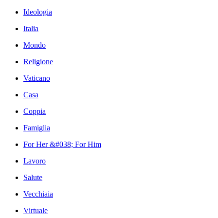
Ideologia
Italia
Mondo
Religione
Vaticano
Casa
Coppia
Famiglia
For Her &#038; For Him
Lavoro
Salute
Vecchiaia
Virtuale