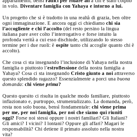
appartamento, bensì
radici per ridare ali
a chi è stato colpito
in volo.
Diventare famiglia con Yahaya e intorno a lui.
Un progetto che si è tradotto in una realtà di grazia, ben oltre
ogni immaginazione. E ancora oggi ci chiediamo
chi sia
l’accogliente e chi l’accolto
(del resto persino la lingua
italiana pare aver colto l’interrogativo e forse intuito la
profonda verità a cui esso dischiude, utilizzando lo stesso
termine per i due ruoli: è
ospite
tanto chi accoglie quanto chi è
accolto).
Che cosa ci sta insegnando l’inclusione di Yahaya nella nostra
famiglia o piuttosto l’
estroflessione
della nostra famiglia a
Yahaya? Cosa ci sta insegnando
Cristo giunto a noi
attraverso
questo splendido ragazzo? Essenzialmente a porci una
buona
domanda
:
chi viene
prima
?
Questo quesito ci risulta in qualche modo familiare, piuttosto
inflazionato e, purtroppo, strumentalizzato. La domanda, però,
resta non solo buona, bensì fondamentale:
chi viene prima
per me, per noi famiglia, per noi che siamo qui riuniti
oggi?
Forse noi stessi oppure i nostri familiari? Gli Italiani?
Gli amici? I vicini? I lontani? Oppure gli affari? Magari le
responsabilità? Chi detiene il primato assoluto nella nostra
vita?