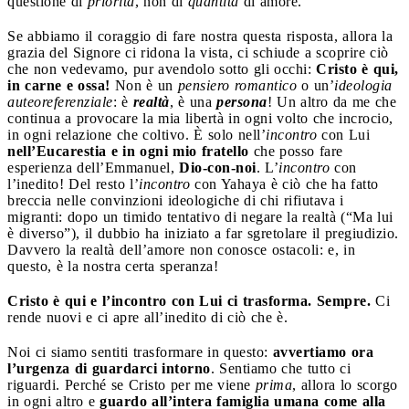
questione di
priorità
, non di
quantità
di amore.
Se abbiamo il coraggio di fare nostra questa risposta, allora la
grazia del Signore ci ridona la vista, ci schiude a scoprire ciò
che non vedevamo, pur avendolo sotto gli occhi:
Cristo è qui,
in carne e ossa!
Non è un
pensiero romantico
o un’
ideologia
auteoreferenziale
: è
realtà
, è una
persona
! Un altro da me che
continua a provocare la mia libertà in ogni volto che incrocio,
in ogni relazione che coltivo. È solo nell’
incontro
con Lui
nell’Eucarestia e in ogni mio fratello
che posso fare
esperienza dell’Emmanuel,
Dio-con-noi
. L’
incontro
con
l’inedito! Del resto l’
incontro
con Yahaya è ciò che ha fatto
breccia nelle convinzioni ideologiche di chi rifiutava i
migranti: dopo un timido tentativo di negare la realtà (“Ma lui
è diverso”), il dubbio ha iniziato a far sgretolare il pregiudizio.
Davvero la realtà dell’amore non conosce ostacoli: e, in
questo, è la nostra certa speranza!
Cristo è qui e l’incontro con Lui ci trasforma. Sempre.
Ci
rende nuovi e ci apre all’inedito di ciò che è.
Noi ci siamo sentiti trasformare in questo:
avvertiamo ora
l’urgenza di guardarci intorno
. Sentiamo che tutto ci
riguardi. Perché se Cristo per me viene
prima
, allora lo scorgo
in ogni altro e
guardo all’intera famiglia umana come alla