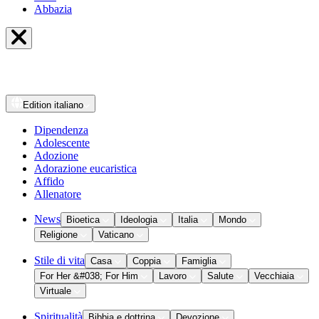
Abbazia
Edition
italiano
Dipendenza
Adolescente
Adozione
Adorazione eucaristica
Affido
Allenatore
News
Bioetica
Ideologia
Italia
Mondo
Religione
Vaticano
Stile di vita
Casa
Coppia
Famiglia
For Her &#038; For Him
Lavoro
Salute
Vecchiaia
Virtuale
Spiritualità
Bibbia e dottrina
Devozione