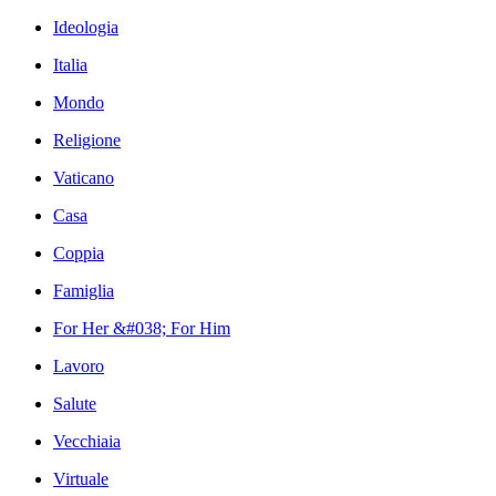
Ideologia
Italia
Mondo
Religione
Vaticano
Casa
Coppia
Famiglia
For Her &#038; For Him
Lavoro
Salute
Vecchiaia
Virtuale