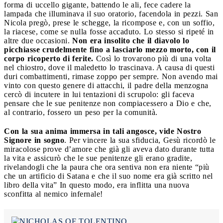
forma di uccello gigante, battendo le ali, fece cadere la
lampada che illuminava il suo oratorio, facendola in pezzi. San
Nicola pregò, prese le schegge, la ricompose e, con un soffio,
la riacese, come se nulla fosse accaduto. Lo stesso si ripeté in
altre due occasioni.
Non era insolito che il diavolo lo
picchiasse crudelmente fino a lasciarlo mezzo morto, con il
corpo ricoperto di ferite.
Così lo trovarono più di una volta
nel chiostro, dove il maledetto lo trascinava. A causa di questi
duri combattimenti, rimase zoppo per sempre. Non avendo mai
vinto con questo genere di attacchi, il padre della menzogna
cercò di incutere in lui tentazioni di scrupolo: gli faceva
pensare che le sue penitenze non compiacessero a Dio e che,
al contrario, fossero un peso per la comunità.
Con la sua anima immersa in tali angosce, vide Nostro
Signore in sogno
. Per vincere la sua sfiducia, Gesù ricordò le
miracolose prove d’amore che già gli aveva dato durante tutta
la vita e assicurò che le sue penitenze gli erano gradite,
rivelandogli che la paura che ora sentiva non era niente “più
che un artificio di Satana e che il suo nome era già scritto nel
libro della vita” In questo modo, era inflitta una nuova
sconfitta al nemico infernale!