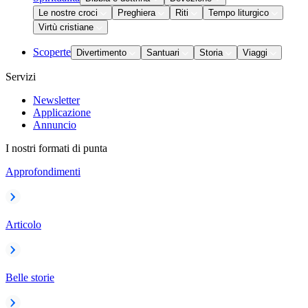
Le nostre croci
Preghiera
Riti
Tempo liturgico
Virtù cristiane
Scoperte
Divertimento
Santuari
Storia
Viaggi
Servizi
Newsletter
Applicazione
Annuncio
I nostri formati di punta
Approfondimenti
Articolo
Belle storie