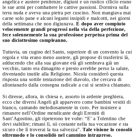
angelica e austere penitenze, digiuni e un rustico cilicio erano
le sue armi per combattere le cattive passioni. Dormiva sulla
terra nuda e aveva una pietra per cuscino. Non mangiava mai
carne solo pane e alcuni legumi insipidi e malcotti, nei giorni
della settimana che non digiunava.
E dopo aver compiuto
velocemente grandi progressi nella via della perfezione,
fece solennemente la sua professione perpetua prima del
suo diciottesimo compleanno.
Tuttavia, un cugino del Santo, superiore di un convento la cui
regola e vita erano meno austere, gli propose di trasferirsi là,
adducendo che alla sua giovane età gli sembrava già un
vecchio, tanto era dimagrito e presto avrebbe perso la salute,
diventando inutile alla Religione. Nicola considerò questa
risposta una sottile tentazione del diavolo, che cercava di
allontanarlo dalla consegna radicale a cui si sentiva chiamato.
Si diresse, allora, in chiesa e, assorto in ardente preghiera,
ecco che diversi Angeli gli apparvero come bambini vestiti di
bianco, cantando melodiosamente in coro. Per insistere a
rimanere nell’Ordine mendicante degli Eremiti di
Sant’Agostino, gli ripeterono tre volte: “E’ a Tolentino che
devi stabilire; rimani lì, sii costante nella tua vocazione e sta
sicuro che lì troverai la tua salvezza”.
Tale visione lo consolò
oltremodo e lo consolidò nel cammino intrapreso.