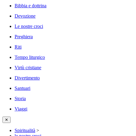
Bibbia e dottrina
Devozione
Le nostre croci
Preghiera
Riti
Tempo liturgico
Virtù cristiane
Divertimento
Santuari
Storia
Viaggi
✕
Spiritualità
>
le nostre croci