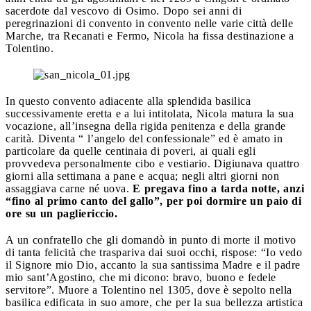
sacerdote dal vescovo di Osimo. Dopo sei anni di
peregrinazioni di convento in convento nelle varie città delle
Marche, tra Recanati e Fermo, Nicola ha fissa destinazione a
Tolentino.
In questo convento adiacente alla splendida basilica
successivamente eretta e a lui intitolata, Nicola matura la sua
vocazione, all’insegna della rigida penitenza e della grande
carità. Diventa “ l’angelo del confessionale” ed è amato in
particolare da quelle centinaia di poveri, ai quali egli
provvedeva personalmente cibo e vestiario. Digiunava quattro
giorni alla settimana a pane e acqua; negli altri giorni non
assaggiava carne né uova.
E pregava fino a tarda notte, anzi
“fino al primo canto del gallo”, per poi dormire un paio di
ore su un pagliericcio.
A un confratello che gli domandò in punto di morte il motivo
di tanta felicità che traspariva dai suoi occhi, rispose: “Io vedo
il Signore mio Dio, accanto la sua santissima Madre e il padre
mio sant’Agostino, che mi dicono: bravo, buono e fedele
servitore”. Muore a Tolentino nel 1305, dove è sepolto nella
basilica edificata in suo amore, che per la sua bellezza artistica