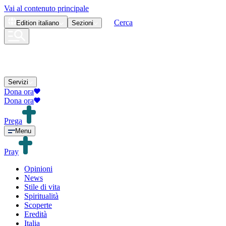
Vai al contenuto principale
Cerca
Edition
italiano
Sezioni
Servizi
Dona ora
Dona ora
Prega
Menu
Pray
Opinioni
News
Stile di vita
Spiritualità
Scoperte
Eredità
Italia