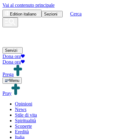
Vai al contenuto principale
Cerca
Edition
italiano
Sezioni
Servizi
Dona ora
Dona ora
Prega
Menu
Pray
Opinioni
News
Stile di vita
Spiritualità
Scoperte
Eredità
Italia