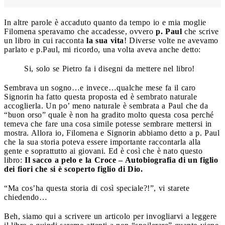
In altre parole è accaduto quanto da tempo io e mia moglie
Filomena speravamo che accadesse, ovvero
p. Paul
che scrive
un libro in cui racconta
la sua vita
! Diverse volte ne avevamo
parlato e p.Paul, mi ricordo, una volta aveva anche detto:
Si, solo se Pietro fa i disegni da mettere nel libro!
Sembrava un sogno…e invece…qualche mese fa il caro
Signorin ha fatto questa proposta ed è sembrato naturale
accoglierla. Un po’ meno naturale è sembrata a Paul che da
“buon orso” quale è non ha gradito molto questa cosa perché
temeva che fare una cosa simile potesse sembrare mettersi in
mostra. Allora io, Filomena e Signorin abbiamo detto a p. Paul
che la sua storia poteva essere importante raccontarla alla
gente e soprattutto ai giovani. Ed è così che è nato questo
libro:
Il sacco a pelo e la Croce – Autobiografia di un figlio
dei fiori che si è scoperto figlio di Dio.
“Ma cos’ha questa storia di così speciale?!”, vi starete
chiedendo…
Beh, siamo qui a scrivere un articolo per invogliarvi a leggere