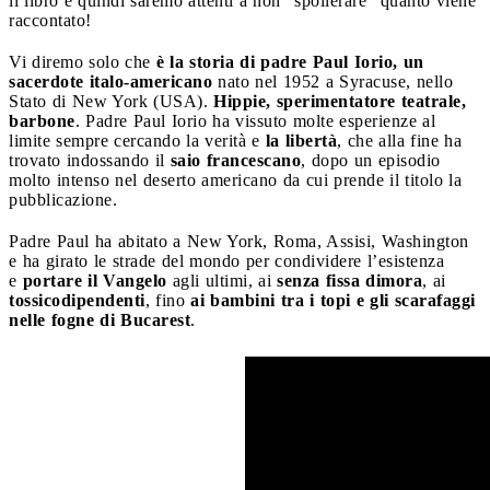
il libro e quindi saremo attenti a non “spoilerare” quanto viene
raccontato!
Vi diremo solo che
è la storia di padre Paul Iorio, un
sacerdote italo-americano
nato nel 1952 a Syracuse, nello
Stato di New York (USA).
Hippie, sperimentatore teatrale,
barbone
. Padre Paul Iorio ha vissuto molte esperienze al
limite sempre cercando la verità e
la libertà
, che alla fine ha
trovato indossando il
saio francescano
, dopo un episodio
molto intenso nel deserto americano da cui prende il titolo la
pubblicazione.
Padre Paul ha abitato a New York, Roma, Assisi, Washington
e ha girato le strade del mondo per condividere l’esistenza
e
portare il Vangelo
agli ultimi, ai
senza fissa dimora
, ai
tossicodipendenti
, fino
ai bambini tra i topi e gli scarafaggi
nelle fogne di Bucarest
.