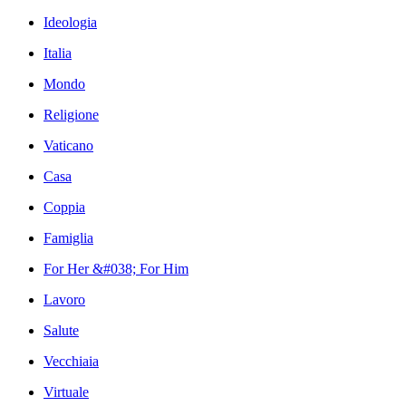
Ideologia
Italia
Mondo
Religione
Vaticano
Casa
Coppia
Famiglia
For Her &#038; For Him
Lavoro
Salute
Vecchiaia
Virtuale