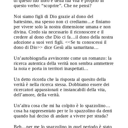
di questo tuo libro e della tua vita è proprio in
questo verbo: “scoprire”. Che ne pensi?
Noi siamo figli di Dio grazie al dono del
battesimo, ma spesso non ci crediamo…e finiamo
per vivere solo la nostra dimensione umana e non
divina. Credo sia necessario il riconoscere e il
credere al dono che Dio ci fa…il dono della nostra
adozione a suoi veri figli. <<Se tu conoscessi il
dono di Dio>> dice Gesù alla samaritana…
Un’autobiografia avvincente come un romanzo: la
ricerca autentica della verità non sembra ammettere
la noia e porta in territori inaspettati…
Un detto ricorda che la risposta al quesito della
verità è nella ricerca stessa. Dobbiamo essere dei
ricercatori appassionati e instancabili della vita,
dell’amore, della verità.
Un’altra cosa che mi ha colpito è lo spazzolino…
cosa ha rappresentato per te lo spazzolino da denti
quando hai deciso di andare a vivere per strada?
Beh…per me lo spazzolino in quel periodo è stato