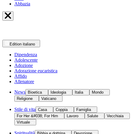
Abbazia
Edition
italiano
Dipendenza
Adolescente
Adozione
Adorazione eucaristica
Affido
Allenatore
News
Bioetica
Ideologia
Italia
Mondo
Religione
Vaticano
Stile di vita
Casa
Coppia
Famiglia
For Her &#038; For Him
Lavoro
Salute
Vecchiaia
Virtuale
Spiritualità
Bibbia e dottrina
Devozione