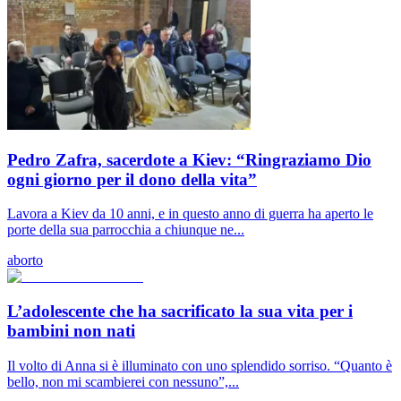
Pedro Zafra, sacerdote a Kiev: “Ringraziamo Dio
ogni giorno per il dono della vita”
Lavora a Kiev da 10 anni, e in questo anno di guerra ha aperto le
porte della sua parrocchia a chiunque ne...
aborto
L’adolescente che ha sacrificato la sua vita per i
bambini non nati
Il volto di Anna si è illuminato con uno splendido sorriso. “Quanto è
bello, non mi scambierei con nessuno”,...