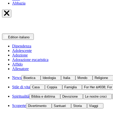
Abbazia
Edition
italiano
Dipendenza
Adolescente
Adozione
Adorazione eucaristica
Affido
Allenatore
News
Bioetica
Ideologia
Italia
Mondo
Religione
Stile di vita
Casa
Coppia
Famiglia
For Her &#038; For
Spiritualità
Bibbia e dottrina
Devozione
Le nostre croci
Scoperte
Divertimento
Santuari
Storia
Viaggi