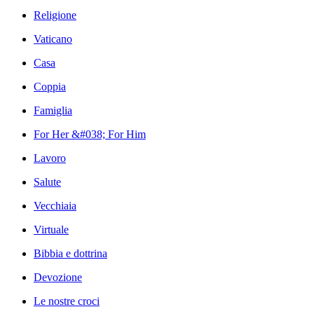
Religione
Vaticano
Casa
Coppia
Famiglia
For Her &#038; For Him
Lavoro
Salute
Vecchiaia
Virtuale
Bibbia e dottrina
Devozione
Le nostre croci