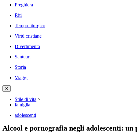
Preghiera
Riti
Tempo liturgico
Virtù cristiane
Divertimento
Santuari
Storia
Viaggi
✕
Stile di vita
>
famiglia
adolescenti
Alcool e pornografia negli adolescenti: u