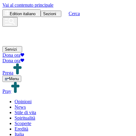
Vai al contenuto principale
Cerca
Edition
italiano
Sezioni
Servizi
Dona ora
Dona ora
Prega
Menu
Pray
Opinioni
News
Stile di vita
Spiritualità
Scoperte
Eredità
Italia