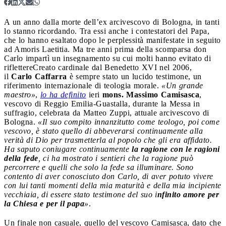
A un anno dalla morte dell’ex arcivescovo di Bologna, in tanti
lo stanno ricordando. Tra essi anche i contestatori del Papa,
che lo hanno esaltato dopo le perplessità manifestate in seguito
ad Amoris Laetitia. Ma tre anni prima della scomparsa don
Carlo impartì un insegnamento su cui molti hanno evitato di
riflettere
Creato cardinale dal Benedetto XVI nel 2006,
il
Carlo Caffarra
è sempre stato un lucido testimone, un
riferimento internazionale di teologia morale.
«Un grande
maestro»
,
lo ha definito
ieri
mons. Massimo Camisasca
,
vescovo di Reggio Emilia-Guastalla, durante la Messa in
suffragio, celebrata da Matteo Zuppi, attuale arcivescovo di
Bologna.
«Il suo compito innanzitutto come teologo, poi come
vescovo, è stato quello di abbeverarsi continuamente alla
verità di Dio per trasmetterla al popolo che gli era affidato.
Ha saputo coniugare continuamente
la ragione con le ragioni
della fede
, ci ha mostrato i sentieri che la ragione può
percorrere e quelli che solo la fede sa illuminare. Sono
contento di aver conosciuto don Carlo, di aver potuto vivere
con lui tanti momenti della mia maturità e della mia incipiente
vecchiaia, di essere stato testimone del suo i
nfinito amore per
la Chiesa e per il papa
»
.
Un finale non casuale, quello del vescovo Camisasca, dato che