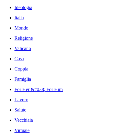
Ideologia
Italia
Mondo
Religione
Vaticano
Casa
Coppia
Famiglia
For Her &#038; For Him
Lavoro
Salute
Vecchiaia
Virtuale