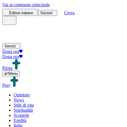
Vai al contenuto principale
Cerca
Edition
italiano
Sezioni
Servizi
Dona ora
Dona ora
Prega
Menu
Pray
Opinioni
News
Stile di vita
Spiritualità
Scoperte
Eredità
Italia