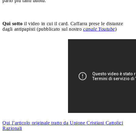
parlò più tanti
dubia
.
Qui sotto
il video in cui il card. Caffarra prese le distanze
dagli antipapisti (pubblicato sul nostro
canale Youtube
)
Qui l’articolo originale tratto da Unione Cristiani Cattolici
Razionali