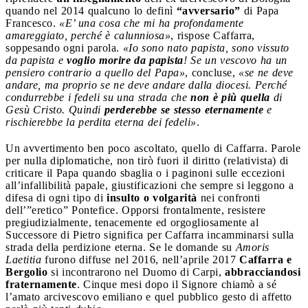
quando nel 2014 qualcuno lo definì
“avversario”
di Papa
Francesco.
«E’ una cosa che mi ha profondamente
amareggiato, perché è calunniosa»
, rispose Caffarra,
soppesando ogni parola.
«Io sono nato papista, sono vissuto
da papista e
voglio morire da papista
! Se un vescovo ha un
pensiero contrario a quello del Papa»
, concluse,
«se ne deve
andare, ma proprio se ne deve andare dalla diocesi. Perché
condurrebbe i fedeli su una strada che
non è più quella
di
Gesù Cristo. Quindi
perderebbe se stesso eternamente
e
rischierebbe la perdita eterna dei fedeli»
.
Un avvertimento ben poco ascoltato, quello di Caffarra. Parole
per nulla diplomatiche, non tirò fuori il diritto (relativista) di
criticare il Papa quando sbaglia o i paginoni sulle eccezioni
all’infallibilità papale, giustificazioni che sempre si leggono a
difesa di ogni tipo di
insulto
o volgarità
nei confronti
dell’”eretico” Pontefice. Opporsi frontalmente, resistere
pregiudizialmente, tenacemente ed orgogliosamente al
Successore di Pietro significa per Caffarra incamminarsi sulla
strada della perdizione eterna. Se le domande su
Amoris
Laetitia
furono diffuse nel 2016, nell’aprile 2017
Caffarra e
Bergolio
si incontrarono nel Duomo di Carpi,
abbracciandosi
fraternamente
. Cinque mesi dopo il Signore chiamò a sé
l’amato arcivescovo emiliano e quel pubblico gesto di affetto