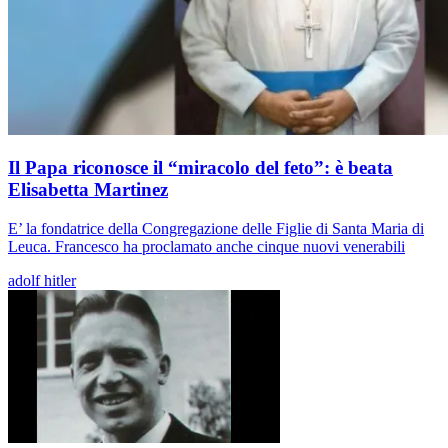
Il Papa riconosce il “miracolo del feto”: è beata
Elisabetta Martinez
E’ la fondatrice della Congregazione delle Figlie di Santa Maria di
Leuca. Francesco ha proclamato anche cinque nuovi venerabili
adolf hitler