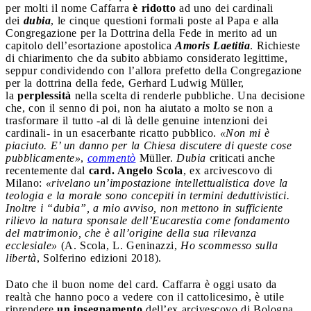
per molti il nome Caffarra
è ridotto
ad uno dei cardinali
dei
dubia
, le cinque questioni formali poste al Papa e alla
Congregazione per la Dottrina della Fede in merito ad un
capitolo dell’esortazione apostolica
Amoris Laetitia
. Richieste
di chiarimento che da subito abbiamo considerato legittime,
seppur condividendo con l’allora prefetto della Congregazione
per la dottrina della fede, Gerhard Ludwig Müller,
la
perplessità
nella scelta di renderle pubbliche. Una decisione
che, con il senno di poi, non ha aiutato a molto se non a
trasformare il tutto -al di là delle genuine intenzioni dei
cardinali- in un esacerbante ricatto pubblico.
«Non mi è
piaciuto. E’ un danno per la Chiesa discutere di queste cose
pubblicamente»
,
commentò
Müller.
Dubia
criticati anche
recentemente dal
card. Angelo Scola
, ex arcivescovo di
Milano:
«rivelano un’impostazione intellettualistica dove la
teologia e la morale sono concepiti in termini deduttivistici.
Inoltre i “dubia”, a mio avviso, non mettono in sufficiente
rilievo la natura sponsale dell’Eucarestia come fondamento
del matrimonio, che è all’origine della sua rilevanza
ecclesiale»
(A. Scola, L. Geninazzi,
Ho scommesso sulla
libertà
, Solferino edizioni 2018).
Dato che il buon nome del card. Caffarra è oggi usato da
realtà che hanno poco a vedere con il cattolicesimo, è utile
riprendere
un insegnamento
dell’ex arcivescovo di Bologna