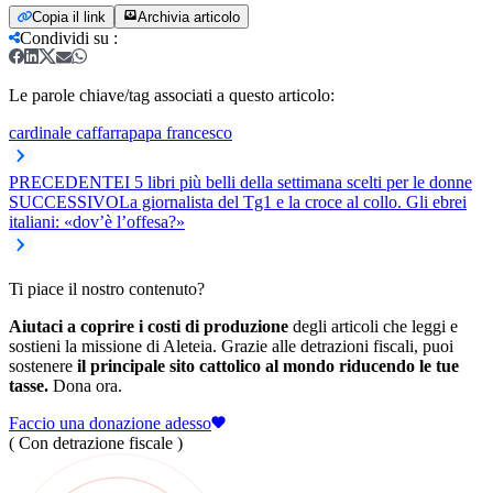
Copia il link
Archivia articolo
Condividi su
:
Le parole chiave/tag associati a questo articolo:
cardinale caffarra
papa francesco
PRECEDENTE
I 5 libri più belli della settimana scelti per le donne
SUCCESSIVO
La giornalista del Tg1 e la croce al collo. Gli ebrei
italiani: «dov’è l’offesa?»
Ti piace il nostro contenuto?
Aiutaci a coprire i costi di produzione
degli articoli che leggi e
sostieni la missione di Aleteia. Grazie alle detrazioni fiscali, puoi
sostenere
il principale sito cattolico al mondo riducendo le tue
tasse.
Dona ora.
Faccio una donazione adesso
( Con detrazione fiscale )