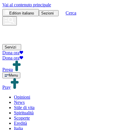
Vai al contenuto principale
Cerca
Edition
italiano
Sezioni
Servizi
Dona ora
Dona ora
Prega
Menu
Pray
Opinioni
News
Stile di vita
Spiritualità
Scoperte
Eredità
Italia