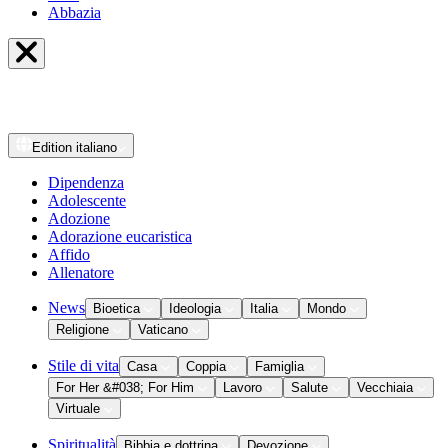
Abbazia
Edition
italiano
Dipendenza
Adolescente
Adozione
Adorazione eucaristica
Affido
Allenatore
News
Bioetica
Ideologia
Italia
Mondo
Religione
Vaticano
Stile di vita
Casa
Coppia
Famiglia
For Her &#038; For Him
Lavoro
Salute
Vecchiaia
Virtuale
Spiritualità
Bibbia e dottrina
Devozione