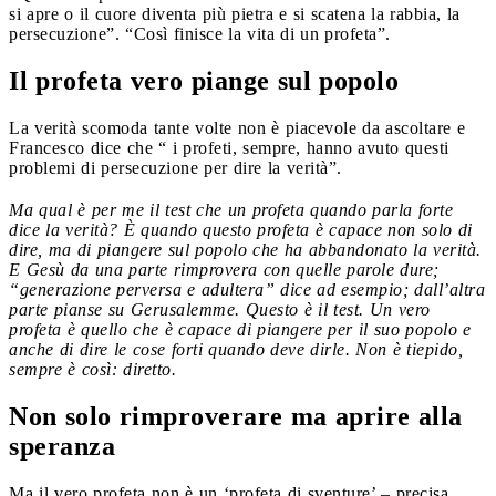
si apre o il cuore diventa più pietra e si scatena la rabbia, la
persecuzione”. “Così finisce la vita di un profeta”.
Il profeta vero piange sul popolo
La verità scomoda tante volte non è piacevole da ascoltare e
Francesco dice che “ i profeti, sempre, hanno avuto questi
problemi di persecuzione per dire la verità”.
Ma qual è per me il test che un profeta quando parla forte
dice la verità? È quando questo profeta è capace non solo di
dire, ma di piangere sul popolo che ha abbandonato la verità.
E Gesù da una parte rimprovera con quelle parole dure;
“generazione perversa e adultera” dice ad esempio; dall’altra
parte pianse su Gerusalemme. Questo è il test. Un vero
profeta è quello che è capace di piangere per il suo popolo e
anche di dire le cose forti quando deve dirle. Non è tiepido,
sempre è così: diretto.
Non solo rimproverare ma aprire alla
speranza
Ma il vero profeta non è un ‘profeta di sventure’ – precisa