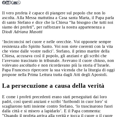
Il vero profeta è capace di piangere sul popolo che non lo
ascolta. Alla Messa mattutina a Casa santa Marta, il Papa parla
di santo Stefano e dice che la Chiesa “ha bisogno che tutti noi
siamo dei profeti”, per rafforzare la nostra appartenenza a
Dio
di Adriana Masotti
‘Incirconcisi nel cuore e nelle orecchie. Voi opponete sempre
resistenza allo Spirito Santo. Voi non siete coerenti con la vita
che viene dalle vostre radici’. Stefano, il primo martire della
Chiesa, accusava così il popolo, gli anziani e gli scribi che
l’avevano trascinato in tribunale. Avevano il cuore chiuso, non
volevano ascoltarlo e non ricordavano più la storia d’Israele.
Papa Francesco ripercorre la sua vicenda che la liturgia di oggi
propone nella Prima Lettura tratta dagli Atti degli Apostoli.
La persecuzione a causa della verità
E come i profeti precedenti erano stati perseguitati dai loro
padri, così questi anziani e scribi ‘furibondi in cuor loro’ si
scagliarono tutti insieme contro Stefano, ‘lo trascinarono fuori
dalla città e si misero a lapidarlo’. E il Papa commenta:
”Quando il profeta arriva alla verità e tocca il cuore o il cuore