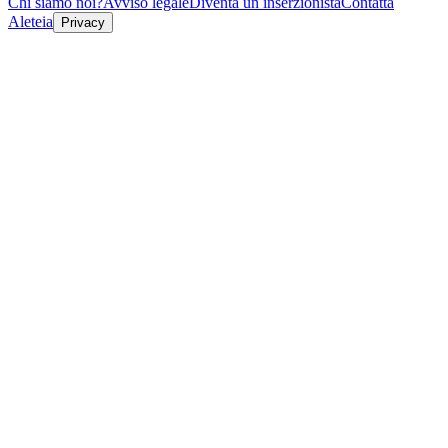
Chi siamo noi?
Avviso legale
Diventa un inserzionista
Contatta
Aleteia
Privacy