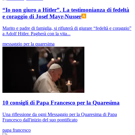
“Io non giuro a Hitler”. La testimonianza di fedeltà
e coraggio di Josef Mayr-Nusser
Marito e padre di famiglia, si rifiuterà di giurare “fedeltà e coraggio”
a Adolf Hitler. Pagherà con la vita...
messaggio per la quaresima
10 consigli di Papa Francesco per la Quaresima
Una riflessione da ogni Messaggio per la Quaresima di Papa
Francesco dall'inizio del suo pontificato
papa francesco