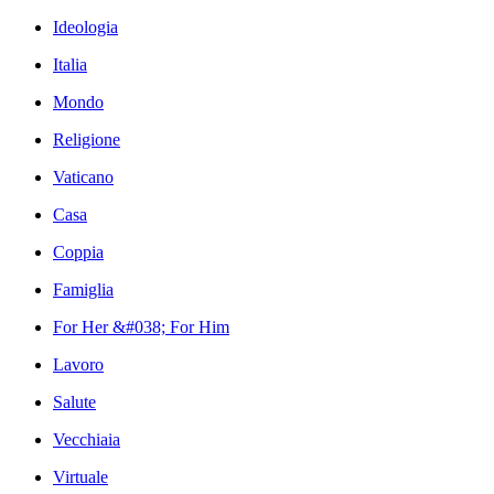
Ideologia
Italia
Mondo
Religione
Vaticano
Casa
Coppia
Famiglia
For Her &#038; For Him
Lavoro
Salute
Vecchiaia
Virtuale